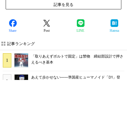
記事を見る
Share
Post
LINE
Hatena
記事ランキング
「取りあえずボルトで固定」は禁物 締結部設計で押さ
えるべき基本
あえて歩かせない――準国産ヒューマノイド「D1」登
場、現場稼働で日本の勝ち筋へ
フィジカルAIに注力するインテル、組み込み市場での約
40年の実績を生かせるか
シリコン量子コンピュータの量産開発へ、インテルの
18Aプロセスを活用