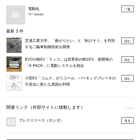
電動化
一覧
717 Articles
最新 3 件
芝浦工業大学、「曲がりたい」と「転びそう」を判別
読む
する二輪車制御技術を開発
BYDの軽EV「ラッコ」は世界初の軽SDV、新開発の
読む
「X-PACK」に電動システムを統合
小型EV「コムス」がリコール、パーキングブレーキの
読む
不具合に新たな原因が判明
関連リンク（外部サイトに移動します）
1 links
プレスリリース（ホンダ）
見る