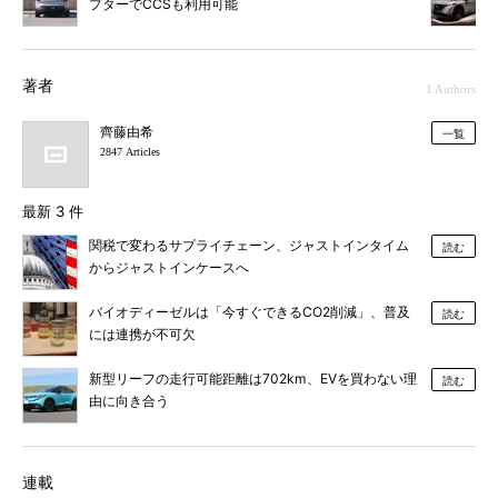
プターでCCSも利用可能
著者
1 Authors
齊藤由希
一覧
2847 Articles
最新 3 件
関税で変わるサプライチェーン、ジャストインタイム
読む
からジャストインケースへ
バイオディーゼルは「今すぐできるCO2削減」、普及
読む
には連携が不可欠
新型リーフの走行可能距離は702km、EVを買わない理
読む
由に向き合う
連載