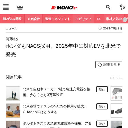
組み込み開発
メカ設計
製造マネジメント
モビリティ
FA
素材／化学
ニュース
2023年9月8日
電動化
ホンダもNACS採用、2025年中に対応EVを北米で
発売
記事を見る
関連記事
6 Articles
北米で自動車メーカー7社で急速充電器を整
読む
備、少なくとも3万基設置
北米市場でテスラのNACSの採用が拡大、
読む
CHAdeMOはどうする
ボルボもテスラの急速充電規格を採用、アダ
読む