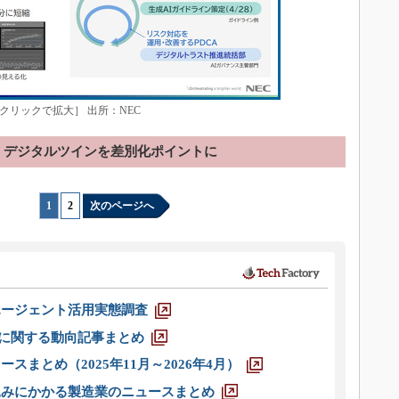
ェクト［クリックで拡大］ 出所：NEC
デジタルツインを差別化ポイントに
1
|
2
次のページへ
エージェント活用実態調査
O」に関する動向記事まとめ
スまとめ（2025年11月～2026年4月）
込みにかかる製造業のニュースまとめ