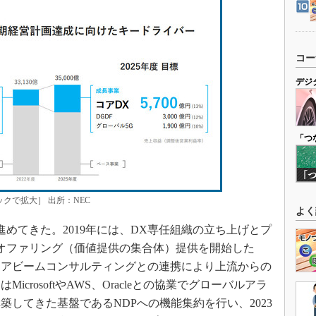
コー
デジ
「つ
クで拡大］ 出所：NEC
よく
めてきた。2019年には、DX専任組織の立ち上げとプ
オファリング（価値提供の集合体）提供を開始した
あるアビームコンサルティングとの連携により上流からの
icrosoftやAWS、Oracleとの協業でグローバルアラ
構築してきた基盤であるNDPへの機能集約を行い、2023