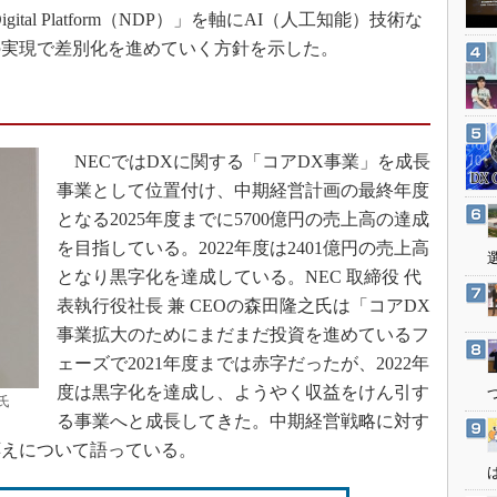
3Dプリンタ
tal Platform（NDP）」を軸にAI（人工知能）技術な
産業オープンネット展
デジタルツインとCAE
の実現で差別化を進めていく方針を示した。
S＆OP
インダストリー4.0
イノベーション
NECではDXに関する「コアDX事業」を成長
製造業ビッグデータ
事業として位置付け、中期経営計画の最終年度
メイドインジャパン
となる2025年度までに5700億円の売上高の達成
を目指している。2022年度は2401億円の売上高
植物工場
となり黒字化を達成している。NEC 取締役 代
知財マネジメント
表執行役社長 兼 CEOの森田隆之氏は「コアDX
海外生産
事業拡大のためにまだまだ投資を進めているフ
グローバル設計・開発
ェーズで2021年度までは赤字だったが、2022年
制御セキュリティ
度は黒字化を達成し、ようやく収益をけん引す
氏
る事業へと成長してきた。中期経営戦略に対す
新型コロナへの対応
応えについて語っている。