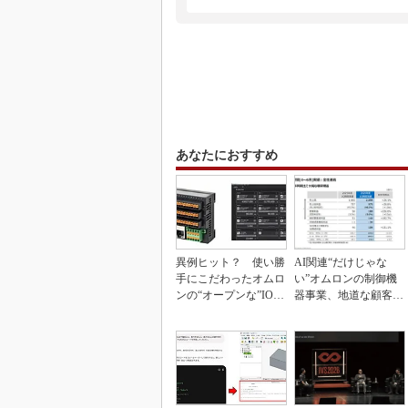
あなたにおすすめ
異例ヒット？ 使い勝
AI関連“だけじゃな
手にこだわったオムロ
い”オムロンの制御機
ンの“オープンな”IO-L
器事業、地道な顧客基
inkマスター
盤強化が結実