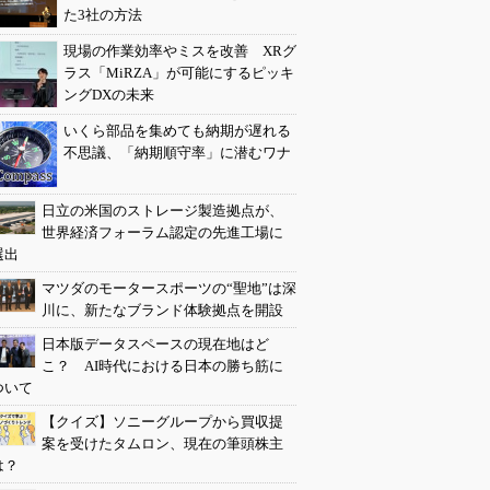
た3社の方法
現場の作業効率やミスを改善 XRグ
ラス「MiRZA」が可能にするピッキ
ングDXの未来
いくら部品を集めても納期が遅れる
不思議、「納期順守率」に潜むワナ
日立の米国のストレージ製造拠点が、
世界経済フォーラム認定の先進工場に
選出
マツダのモータースポーツの“聖地”は深
川に、新たなブランド体験拠点を開設
日本版データスペースの現在地はど
こ？ AI時代における日本の勝ち筋に
ついて
【クイズ】ソニーグループから買収提
案を受けたタムロン、現在の筆頭株主
は？