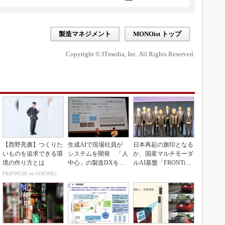
製造マネジメント
MONOist トップ
Copyright © ITmedia, Inc. All Rights Reserved.
【西野亮廣】つくりた
生成AIで現場社員が
日本再起の旗印となる
いものを追求できる環
システムを開発 「人
か、国産マルチモーダ
境の作り方とは
中心」の製造DXを自
ルAI基盤「FRONTi
走させた3社の方法
a」が始動
PR(FINCHI on GOETHE)