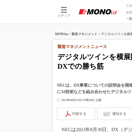
工
産
メディア
脱
つながる技術
AI×技術
MONOist
>
製造マネジメント
>
デジタルツインを横展
つながる工場
AI×設備
つながるサービ
Physical
製造マネジメントニュース
デジタルツインを横展
DXでの勝ち筋
NECは、DX事業についての説明会を開催し、共
にAI技術などを組み合わせたデジタル
2023年08月31日 07時30分 公開
印刷する
通知する
NECは2023年8月30日、DX