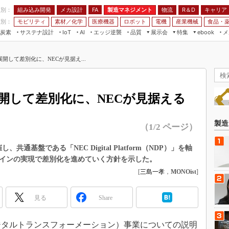
程別：
組み込み開発
メカ設計
製造マネジメント
物流
R＆D
キャリア
FA
業別：
モビリティ
素材／化学
医療機器
ロボット
電機
産業機械
食品・
炭素
サステナ設計
エッジ逆襲
品質
展示会
特集
メ
IoT
AI
ebook
伝承
組み込み開発
CEATEC
読者調査まとめ
編集後記
開して差別化に、NECが見据え...
JIMTOF
保全
メカ設計
つながるクルマ
組込み/エッジ コンピューティング
ス
 AI
製造マネジメント
5G
展＆IoT/5Gソリューション展
VR／AR
FA
開して差別化に、NECが見据える
IIFES
モビリティ
フィールドサービス
国際ロボット展
素材／化学
FPGA
製造
（1/2 ページ）
ジャパンモビリティショー
組み込み画像技術
TECHNO-FRONTIER
通基盤である「NEC Digital Platform（NDP）」を軸
組み込みモデリング
ツインの実現で差別化を進めていく方針を示した。
人テク展
Windows Embedded
[
三島一孝
，
MONOist
]
スマート工場EXPO
車載ソフト開発
EdgeTech+
見る
Share
ISO26262
日本ものづくりワールド
無償設計ツール
AUTOMOTIVE WORLD
（デジタルトランスフォーメーション）事業についての説明