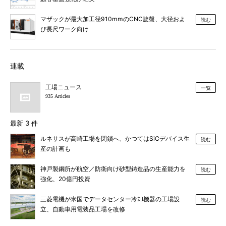
マザックが最大加工径910mmのCNC旋盤、大径およ
読む
び長尺ワーク向け
連載
工場ニュース
一覧
935 Articles
最新 3 件
ルネサスが高崎工場を閉鎖へ、かつてはSiCデバイス生
読む
産の計画も
神戸製鋼所が航空／防衛向け砂型鋳造品の生産能力を
読む
強化、20億円投資
三菱電機が米国でデータセンター冷却機器の工場設
読む
立、自動車用電装品工場を改修