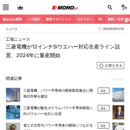
組み込み開発
メカ設計
製造マネジメント
モビリティ
FA
素材／化学
ニュース
2023年8月31日
工場ニュース
三菱電機が12インチSiウエハー対応生産ライン設
置、2024年に量産開始
記事を見る
関連記事
6 Articles
三菱電機、パワー半導体の開発製造拠点に開
読む
発試作棟を建設
三菱電機が酸化ガリウムパワー半導体開発に
読む
向けウエハー会社に出資
省エネ次世代パワー半導体の開発につながる
読む