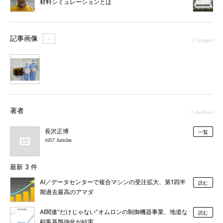
材料シミュレーションとは
記事画像
＋
1 Images
1
著者
1 Authors
長沢正博
一覧
1057 Articles
最新 3 件
AI／データセンターで複合マシンの受注拡大、第1四半
読む
期過去最高のアマダ
AI関連“だけじゃない”オムロンの制御機器事業、地道な
読む
顧客基盤強化が結実