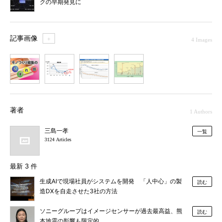
クの早期発見に
記事画像
＋
4 Images
1
2
3
4
著者
1 Authors
三島一孝
一覧
3124 Articles
最新 3 件
生成AIで現場社員がシステムを開発 「人中心」の製
読む
造DXを自走させた3社の方法
ソニーグループはイメージセンサーが過去最高益、熊
読む
本地震の影響も限定的