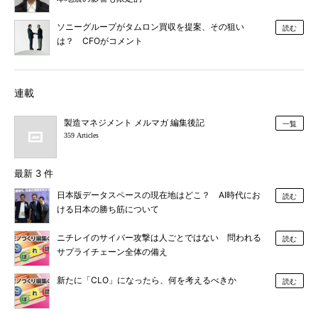
ソニーグループがタムロン買収を提案、その狙い
読む
は？ CFOがコメント
連載
製造マネジメント メルマガ 編集後記
一覧
359 Articles
最新 3 件
日本版データスペースの現在地はどこ？ AI時代にお
読む
ける日本の勝ち筋について
ニチレイのサイバー攻撃は人ごとではない 問われる
読む
サプライチェーン全体の備え
新たに「CLO」になったら、何を考えるべきか
読む