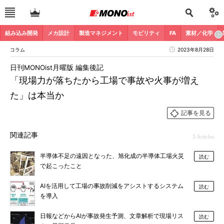
組み込み開発
メカ設計
製造マネジメント
モビリティ
FA
素材／化学
コラム
2023年8月28日
日刊MONOist月曜版 編集後記
「現場力が落ちたから工場で事故や火事が増え
た」は本当か
記事を見る
関連記事
3 Articles
半導体不足の遠因となった、旭化成の半導体工場火災
読む
で起こったこと
AIを活用して工場の事故削減をアシストするシステム
読む
を導入
日報などからAIが事故発生予測、文章解析で現場リス
読む