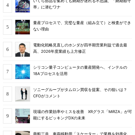
いくら部品を集めても納期が遅れる不思議、「納期順守
率」に潜むワナ
量産プロセスで、完璧な量産（組み立て）と検査ができ
ない理由
電動化戦略見直しのホンダが四半期営業利益で過去最
高、2026年度業績も上方修正
シリコン量子コンピュータの量産開発へ、インテルの
18Aプロセスを活用
ソニーグループがタムロン買収を提案、その狙いは？
CFOがコメント
現場の作業効率やミスを改善 XRグラス「MiRZA」が可
能にするピッキングDXの未来
商船三井、車両移動用「スケーター」で業務を効率化