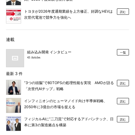
トヨタが2026年度通期業績を上方修正、好調なHEVは
読む
次世代電池で競争力を強化へ
連載
組み込み開発 インタビュー
一覧
43 Articles
最新 3 件
“3つの頭脳”で80TOPSの処理性能を実現 AMDが語る
読む
「次世代AIチップ」戦略
インフィニオンのヒューマノイド向け半導体戦略、
読む
2050年に3億台の市場を捉える
フィジカルAIに“二刀流”で対応するアドバンテック、日
読む
本に第3の製造拠点を構築