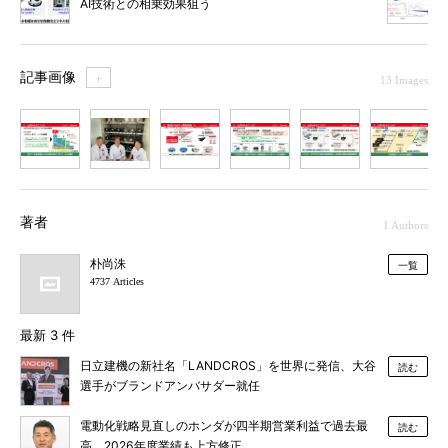
AI技術との相乗効果狙う
記事画像
＋
13 Images
1
2
3
4
5
6
7
著者
1 Authors
朴尚洙
一覧
4737 Articles
最新 3 件
日立建機の新社名「LANDCROS」を世界に発信、大谷
読む
選手がブランドアンバサダー就任
電動化戦略見直しのホンダが四半期営業利益で過去最
読む
高、2026年度業績も上方修正