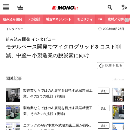
組み込み開発
メカ設計
製造マネジメント
モビリティ
FA
素材／化学
インタビュー
2023年8月25日
組み込み開発 インタビュー
モデルベース開発でマイクログリッドをコスト削
減、中堅中小製造業の脱炭素に向け
記事を見る
関連記事
6 Articles
製造業ならではのAI展開を目指す武蔵精密工
読む
業、その2つの挑戦（前編）
製造業ならではのAI展開を目指す武蔵精密工
読む
業、その2つの挑戦（後編）
ニデックのAGV事業を武蔵精密工業が買収、
読む