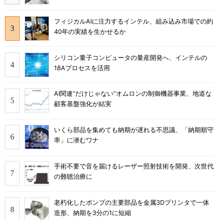
フィジカルAIに注力するインテル、組み込み市場での約
40年の実績を生かせるか
シリコン量子コンピュータの量産開発へ、インテルの
18Aプロセスを活用
AI関連“だけじゃない”オムロンの制御機器事業、地道な
顧客基盤強化が結実
いくら部品を集めても納期が遅れる不思議、「納期順守
率」に潜むワナ
手術不要で音を届けるレーザー照射技術を開発、次世代
の難聴治療に
老朽化したポンプの主要部品を金属3Dプリンタで一体
造形、納期を3分の1に短縮