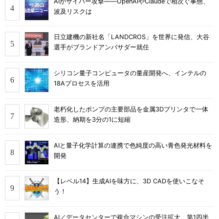
AIがサイバー攻撃――OpenAIやClaudeで相次ぐ事態、
波及リスクは
日立建機の新社名「LANDCROS」を世界に発信、大谷
選手がブランドアンバサダー就任
シリコン量子コンピュータの量産開発へ、インテルの
18Aプロセスを活用
老朽化したポンプの主要部品を金属3Dプリンタで一体
造形、納期を3分の1に短縮
AIと量子化学計算の連携で色純度の高い青色発光材料を
開発
【レベル14】生成AIを味方に、3D CADを使いこなそ
う！
AI／データセンターで複合マシンの受注拡大、第1四半