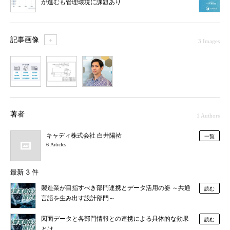
が進むも管理環境に課題あり
記事画像
＋
3 Images
1
2
3
著者
1 Authors
キャディ株式会社 白井陽祐
一覧
6 Articles
最新 3 件
製造業が目指すべき部門連携とデータ活用の姿 ～共通
読む
言語を生み出す設計部門～
図面データと各部門情報との連携による具体的な効果
読む
とは