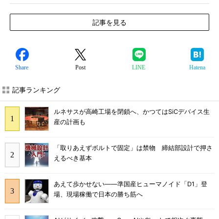
記事を見る
Share
Post
LINE
Hatena
記事ランキング
ルネサスが高崎工場を閉鎖へ、かつてはSiCデバイス生
産の計画も
「取りあえずボルトで固定」は禁物 締結部設計で押さ
えるべき基本
あえて歩かせない――準国産ヒューマノイド「D1」登
場、現場稼働で日本の勝ち筋へ