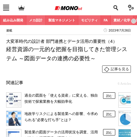
組み込み開発
メカ設計
製造マネジメント
モビリティ
FA
素材／化学
連載
2023年7月26日
大変革時代の設計者 部門連携とデータ活用の重要性（4）
経営資源の一元的な把握を目指してきた管理シス
テム ～図面データの連携の必要性～
記事を見る
関連記事
6 Articles
過去の図面を「使える資産」に変える、独自
読む
技術で探索業務を大幅効率化
地政学リスクによる製造業への影響、今求め
読む
られる“必要な打ち手”とは？
製造業の図面データの活用状況を調査、活用
読む