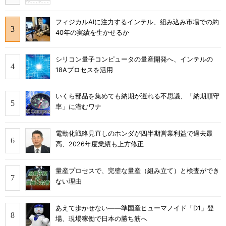
フィジカルAIに注力するインテル、組み込み市場での約
40年の実績を生かせるか
シリコン量子コンピュータの量産開発へ、インテルの
18Aプロセスを活用
いくら部品を集めても納期が遅れる不思議、「納期順守
率」に潜むワナ
電動化戦略見直しのホンダが四半期営業利益で過去最
高、2026年度業績も上方修正
量産プロセスで、完璧な量産（組み立て）と検査ができ
ない理由
あえて歩かせない――準国産ヒューマノイド「D1」登
場、現場稼働で日本の勝ち筋へ