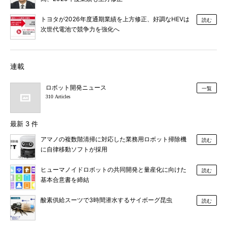
トヨタが2026年度通期業績を上方修正、好調なHEVは
読む
次世代電池で競争力を強化へ
連載
ロボット開発ニュース
一覧
310 Articles
最新 3 件
アマノの複数階清掃に対応した業務用ロボット掃除機
読む
に自律移動ソフトが採用
ヒューマノイドロボットの共同開発と量産化に向けた
読む
基本合意書を締結
酸素供給スーツで3時間潜水するサイボーグ昆虫
読む