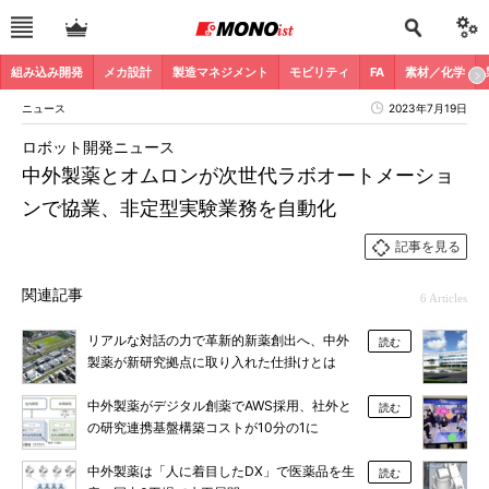
組み込み開発
メカ設計
製造マネジメント
モビリティ
FA
素材／化学
ニュース
2023年7月19日
ロボット開発ニュース
中外製薬とオムロンが次世代ラボオートメーショ
ンで協業、非定型実験業務を自動化
記事を見る
関連記事
6 Articles
リアルな対話の力で革新的新薬創出へ、中外
読む
製薬が新研究拠点に取り入れた仕掛けとは
中外製薬がデジタル創薬でAWS採用、社外と
読む
の研究連携基盤構築コストが10分の1に
中外製薬は「人に着目したDX」で医薬品を生
読む