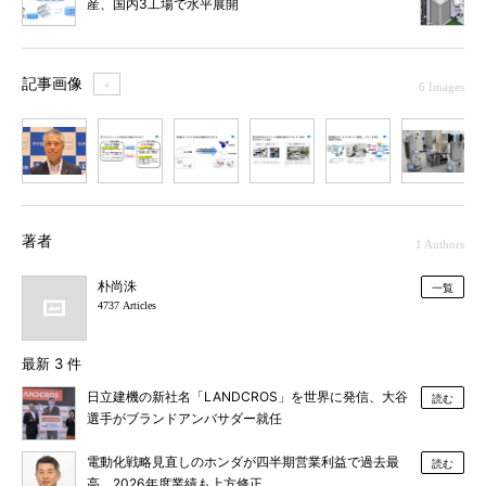
産、国内3工場で水平展開
記事画像
＋
6 Images
1
2
3
4
5
6
著者
1 Authors
朴尚洙
一覧
4737 Articles
最新 3 件
日立建機の新社名「LANDCROS」を世界に発信、大谷
読む
選手がブランドアンバサダー就任
電動化戦略見直しのホンダが四半期営業利益で過去最
読む
高、2026年度業績も上方修正