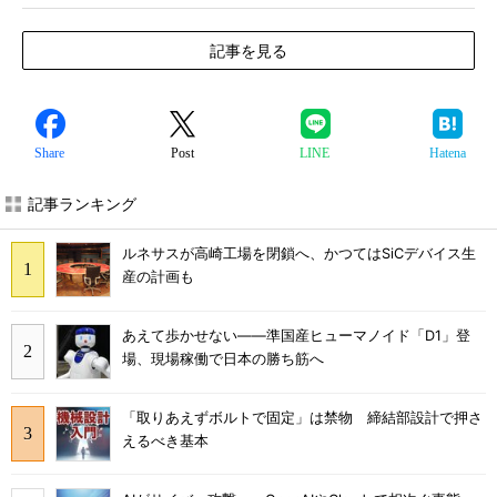
記事を見る
Share
Post
LINE
Hatena
記事ランキング
ルネサスが高崎工場を閉鎖へ、かつてはSiCデバイス生
産の計画も
あえて歩かせない――準国産ヒューマノイド「D1」登
場、現場稼働で日本の勝ち筋へ
「取りあえずボルトで固定」は禁物 締結部設計で押さ
えるべき基本