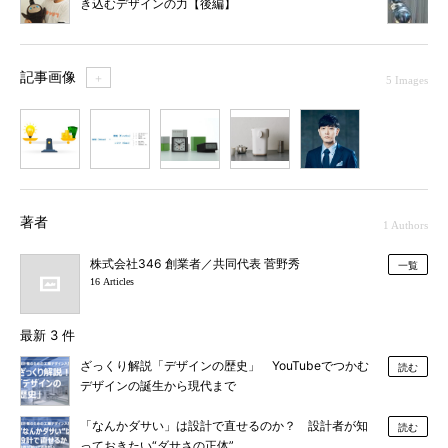
き込むデザインの力【後編】
記事画像
＋
5 Images
1
2
3
4
5
著者
1 Authors
株式会社346 創業者／共同代表 菅野秀
一覧
16 Articles
最新 3 件
ざっくり解説「デザインの歴史」 YouTubeでつかむ
読む
デザインの誕生から現代まで
「なんかダサい」は設計で直せるのか？ 設計者が知
読む
っておきたい“ダサさの正体”