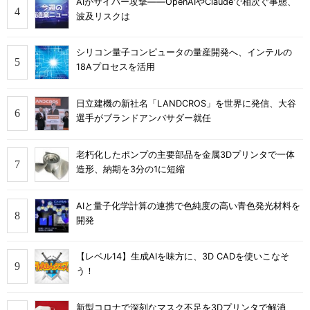
AIがサイバー攻撃――OpenAIやClaudeで相次ぐ事態、
波及リスクは
シリコン量子コンピュータの量産開発へ、インテルの
18Aプロセスを活用
日立建機の新社名「LANDCROS」を世界に発信、大谷
選手がブランドアンバサダー就任
老朽化したポンプの主要部品を金属3Dプリンタで一体
造形、納期を3分の1に短縮
AIと量子化学計算の連携で色純度の高い青色発光材料を
開発
【レベル14】生成AIを味方に、3D CADを使いこなそ
う！
新型コロナで深刻なマスク不足を3Dプリンタで解消、