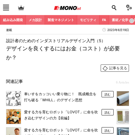
組み込み開発
メカ設計
製造マネジメント
モビリティ
FA
素材／化学
連載
2023年6月19日
設計者のためのインダストリアルデザイン入門（5）
デザインを良くするにはお金（コスト）が必要
か？
記事を見る
関連記事
6 Articles
車いすをカッコいい乗り物に！ 既成概念を
読む
打ち破る「WHILL」のデザイン思想
愛する力を育むロボット「LOVOT」に命を吹
読む
き込むデザインの力【前編】
愛する力を育むロボット「LOVOT」に命を吹
読む