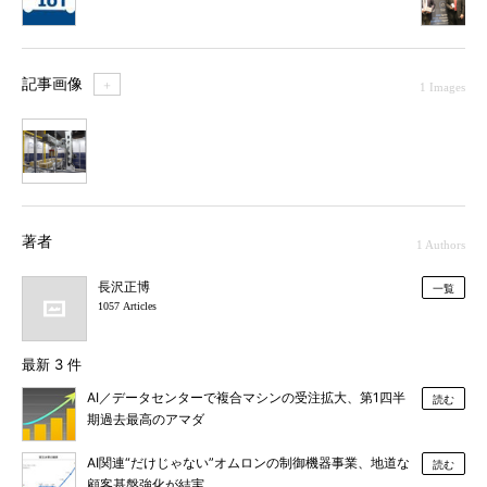
記事画像
＋
1 Images
1
著者
1 Authors
長沢正博
一覧
1057 Articles
最新 3 件
AI／データセンターで複合マシンの受注拡大、第1四半
読む
期過去最高のアマダ
AI関連“だけじゃない”オムロンの制御機器事業、地道な
読む
顧客基盤強化が結実