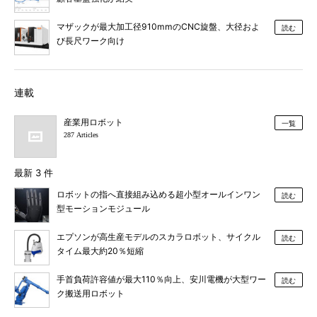
マザックが最大加工径910mmのCNC旋盤、大径およ
読む
び長尺ワーク向け
連載
産業用ロボット
一覧
287 Articles
最新 3 件
ロボットの指へ直接組み込める超小型オールインワン
読む
型モーションモジュール
エプソンが高生産モデルのスカラロボット、サイクル
読む
タイム最大約20％短縮
手首負荷許容値が最大110％向上、安川電機が大型ワー
読む
ク搬送用ロボット