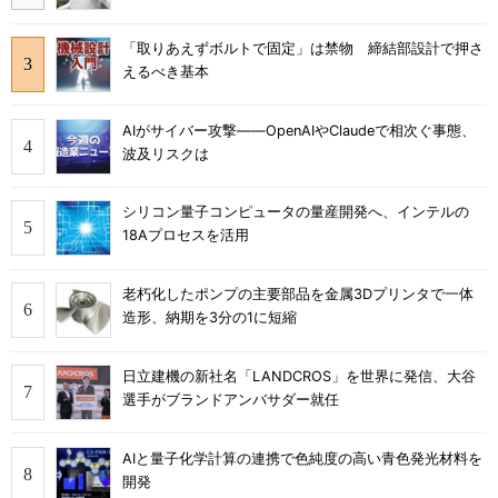
「取りあえずボルトで固定」は禁物 締結部設計で押さ
えるべき基本
AIがサイバー攻撃――OpenAIやClaudeで相次ぐ事態、
波及リスクは
シリコン量子コンピュータの量産開発へ、インテルの
18Aプロセスを活用
老朽化したポンプの主要部品を金属3Dプリンタで一体
造形、納期を3分の1に短縮
日立建機の新社名「LANDCROS」を世界に発信、大谷
選手がブランドアンバサダー就任
AIと量子化学計算の連携で色純度の高い青色発光材料を
開発