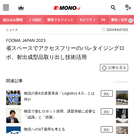
組み込み開発
メカ設計
製造マネジメント
モビリティ
FA
素材／化学
ニュース
2023年6月15日
FOOMA JAPAN 2023
省スペースでアクセスフリーのパレタイジングロ
ボ、射出成型品取り出し技術活用
記事を見る
関連記事
6 Articles
物流の第4次産業革命「Logistics 4.0」とは
読む
何か
物流で進むロボット採用、課題突破に必要な
読む
「認識」と「把握」
物流へのIoT適用を考える
読む