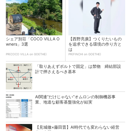
シェア別荘「COCO VILLA O
【西野亮廣】つくりたいもの
wners」3選
を追求できる環境の作り方と
は
PR(COCO VILLA on GOETHE)
PR(FINCHI on GOETHE)
「取りあえずボルトで固定」は禁物 締結部設
計で押さえるべき基本
AI関連“だけじゃない”オムロンの制御機器事
業、地道な顧客基盤強化が結実
【見城徹×藤田晋】AI時代でも変わらない経営