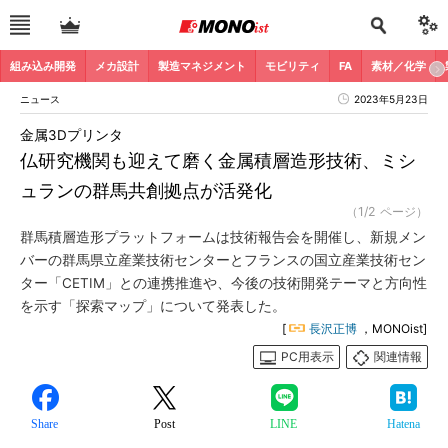
組み込み開発
メカ設計
製造マネジメント
モビリティ
FA
素材／化学
ニュース
2023年5月23日
金属3Dプリンタ
仏研究機関も迎えて磨く金属積層造形技術、ミシ
ュランの群馬共創拠点が活発化
（1/2 ページ）
群馬積層造形プラットフォームは技術報告会を開催し、新規メン
バーの群馬県立産業技術センターとフランスの国立産業技術セン
ター「CETIM」との連携推進や、今後の技術開発テーマと方向性
を示す「探索マップ」について発表した。
[
長沢正博
，MONOist]
PC用表示
関連情報
Share
Post
LINE
Hatena