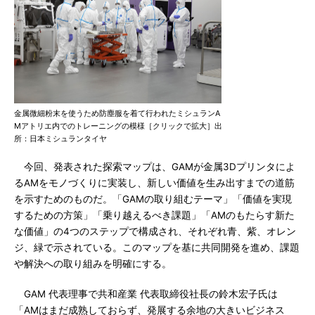
金属微細粉末を使うため防塵服を着て行われたミシュランA
Mアトリエ内でのトレーニングの模様［クリックで拡大］出
所：日本ミシュランタイヤ
今回、発表された探索マップは、GAMが金属3Dプリンタによ
るAMをモノづくりに実装し、新しい価値を生み出すまでの道筋
を示すためのものだ。「GAMの取り組むテーマ」「価値を実現
するための方策」「乗り越えるべき課題」「AMのもたらす新た
な価値」の4つのステップで構成され、それぞれ青、紫、オレン
ジ、緑で示されている。このマップを基に共同開発を進め、課題
や解決への取り組みを明確にする。
GAM 代表理事で共和産業 代表取締役社長の鈴木宏子氏は
「AMはまだ成熟しておらず、発展する余地の大きいビジネス