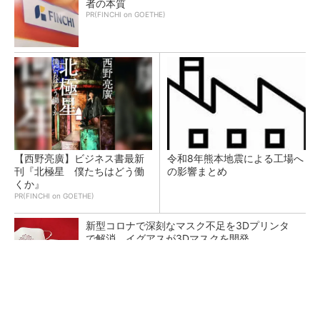
者の本質
PR(FINCHI on GOETHE)
【西野亮廣】ビジネス書最新
令和8年熊本地震による工場へ
刊『北極星 僕たちはどう働
の影響まとめ
くか』
PR(FINCHI on GOETHE)
新型コロナで深刻なマスク不足を3Dプリンタ
で解消、イグアスが3Dマスクを開発
【レベル14】生成AIを味方に、3D CADを使い
こなそう！