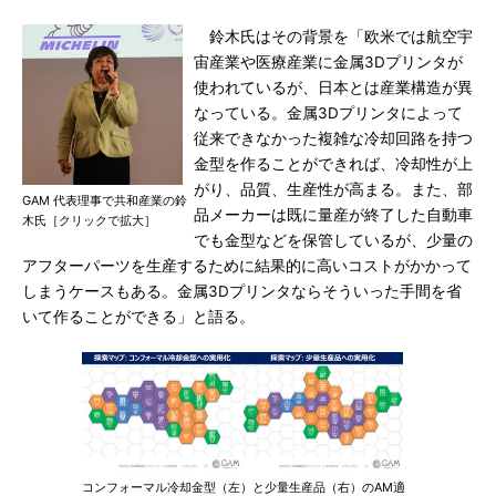
鈴木氏はその背景を「欧米では航空宇
宙産業や医療産業に金属3Dプリンタが
使われているが、日本とは産業構造が異
なっている。金属3Dプリンタによって
従来できなかった複雑な冷却回路を持つ
金型を作ることができれば、冷却性が上
がり、品質、生産性が高まる。また、部
GAM 代表理事で共和産業の鈴
品メーカーは既に量産が終了した自動車
木氏［クリックで拡大］
でも金型などを保管しているが、少量の
アフターパーツを生産するために結果的に高いコストがかかって
しまうケースもある。金属3Dプリンタならそういった手間を省
いて作ることができる」と語る。
コンフォーマル冷却金型（左）と少量生産品（右）のAM適