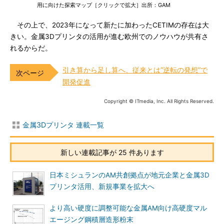
用に向けた探索マップ［クリックで拡大］出所：GAM
その上で、2023年になって新たに加わったCETIMの存在は大
きい。金属3Dプリンタの活用が進む欧州でのノウハウが共有さ
れるからだ。
引き算から足し算へ、従来とは”逆転の発想”で
開発促進
Copyright © ITmedia, Inc. All Rights Reserved.
金属3Dプリンタ 連載一覧
新しい連載記事が 25 件あります
日本ミシュランのAM共創拠点が地元企業と金属3D
プリンタ活用、新規事業を拡大へ
より高い硬度に調整可能な金属AM向け高硬度マル
エージング鋼積層造形粉末