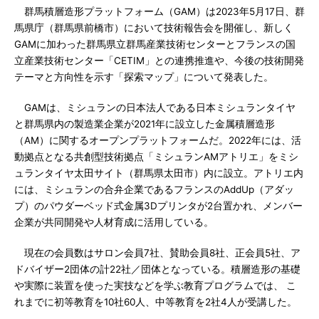
群馬積層造形プラットフォーム（GAM）は2023年5月17日、群
馬県庁（群馬県前橋市）において技術報告会を開催し、新しく
GAMに加わった群馬県立群馬産業技術センターとフランスの国
立産業技術センター「CETIM」との連携推進や、今後の技術開発
テーマと方向性を示す「探索マップ」について発表した。
GAMは、ミシュランの日本法人である日本ミシュランタイヤ
と群馬県内の製造業企業が2021年に設立した金属積層造形
（AM）に関するオープンプラットフォームだ。2022年には、活
動拠点となる共創型技術拠点「ミシュランAMアトリエ」をミシ
ュランタイヤ太田サイト（群馬県太田市）内に設立。アトリエ内
には、ミシュランの合弁企業であるフランスのAddUp（アダッ
プ）のパウダーベッド式金属3Dプリンタが2台置かれ、メンバー
企業が共同開発や人材育成に活用している。
現在の会員数はサロン会員7社、賛助会員8社、正会員5社、ア
ドバイザー2団体の計22社／団体となっている。積層造形の基礎
や実際に装置を使った実技などを学ぶ教育プログラムでは、 こ
れまでに初等教育を10社60人、中等教育を2社4人が受講した。