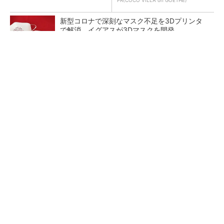
PR(COCO VILLA on GOETHE)
新型コロナで深刻なマスク不足を3Dプリンタ
で解消、イグアスが3Dマスクを開発
【レベル14】生成AIを味方に、3D CADを使い
こなそう！
狭小な駐車場に、シャープがポールカメラ式製
品発表 市場シェア10％目指す