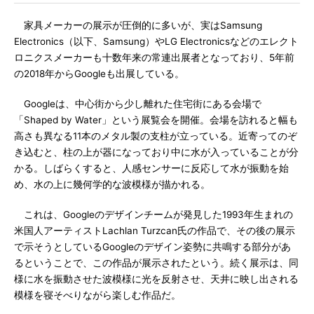
家具メーカーの展示が圧倒的に多いが、実はSamsung
Electronics（以下、Samsung）やLG Electronicsなどのエレクト
ロニクスメーカーも十数年来の常連出展者となっており、5年前
の2018年からGoogleも出展している。
Googleは、中心街から少し離れた住宅街にある会場で
「Shaped by Water」という展覧会を開催。会場を訪れると幅も
高さも異なる11本のメタル製の支柱が立っている。近寄ってのぞ
き込むと、柱の上が器になっており中に水が入っていることが分
かる。しばらくすると、人感センサーに反応して水が振動を始
め、水の上に幾何学的な波模様が描かれる。
これは、Googleのデザインチームが発見した1993年生まれの
米国人アーティストLachlan Turzcan氏の作品で、その後の展示
で示そうとしているGoogleのデザイン姿勢に共鳴する部分があ
るということで、この作品が展示されたという。続く展示は、同
様に水を振動させた波模様に光を反射させ、天井に映し出される
模様を寝そべりながら楽しむ作品だ。