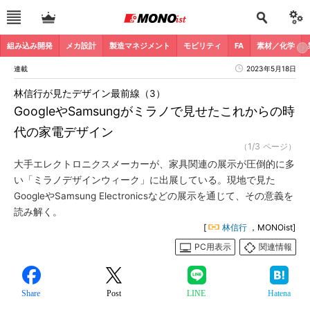
組み込み開発
メカ設計
製造マネジメント
モビリティ
FA
素材／化学
連載
2023年5月18日
林信行が見たデザイン最前線（3）
GoogleやSamsungがミラノで見せたこれからの時
代の家電デザイン
（1/3 ページ）
大手エレクトロニクスメーカーが、家具関連の展示が圧倒的に多
い「ミラノデザインウィーク」に出展している。現地で見た
GoogleやSamsung Electronicsなどの展示を通じて、その意義を
読み解く。
[
林信行
，MONOist]
PC用表示
関連情報
Share
Post
LINE
Hatena