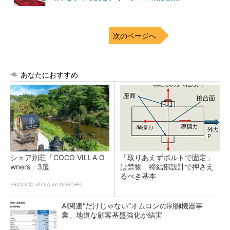
次のページへ
あなたにおすすめ
シェア別荘「COCO VILLA O
「取りあえずボルトで固定」
wners」3選
は禁物 締結部設計で押さえ
るべき基本
PR(COCO VILLA on GOETHE)
AI関連“だけじゃない”オムロンの制御機器事
業、地道な顧客基盤強化が結実