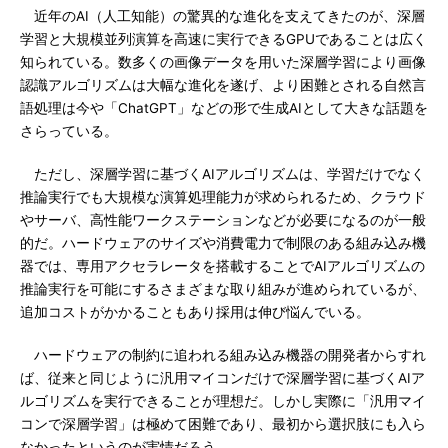
近年のAI（人工知能）の驚異的な進化を支えてきたのが、深層
学習と大規模並列演算を高速に実行できるGPUであることは広く
知られている。数多くの画像データを用いた深層学習により画像
認識アルゴリズムは大幅な進化を遂げ、より困難とされる自然言
語処理は今や「ChatGPT」などの形で生成AIとして大きな話題を
さらっている。
ただし、深層学習に基づくAIアルゴリズムは、学習だけでなく
推論実行でも大規模な演算処理能力が求められるため、クラウド
やサーバ、高性能ワークステーションなどが必要になるのが一般
的だ。ハードウェアのサイズや消費電力で制限のある組み込み機
器では、専用アクセラレータを搭載することでAIアルゴリズムの
推論実行を可能にするさまざまな取り組みが進められているが、
追加コストがかかることもあり採用は伸び悩んでいる。
ハードウェアの制約に追われる組み込み機器の開発者からすれ
ば、従来と同じように汎用マイコンだけで深層学習に基づくAIア
ルゴリズムを実行できることが理想だ。しかし実際に「汎用マイ
コンで深層学習」は極めて困難であり、最初から選択肢にも入ら
なかったというのが実情だろう。