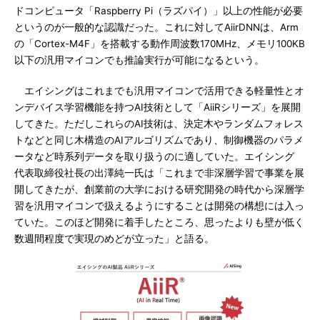
ドコンピュータ「Raspberry Pi（ラズパイ）」以上の性能が必要
というのが一般的な認識だった。これに対してAiirDNNは、Arm
の「Cortex-M4F」を搭載する動作周波数170MHz、メモリ100KB
以下の汎用マイコンでも推論実行が可能になるという。
エイシングはこれまでも汎用マイコンで活用できる軽量性とオ
ンデバイス学習機能を持つAI技術として「AiiRシリーズ」を展開
してきた。ただしこれらのAI技術は、決定木やランダムフォレス
トなどと同じ木構造のAIアルゴリズムであり、制御機器のパラメ
ータなど時系列データを取り扱うのに適していた。エイシング
代表取締役社長の出澤純一氏は「これまで非深層学習で事業を展
開してきたが、創業前の大学における研究開発の時代から深層学
習を汎用マイコンで扱えるようにすることは開発の構想には入っ
ていた。このほど開発に着手したところ、思ったよりも壁が低く
数週間程度で実現のめどが立った」と語る。