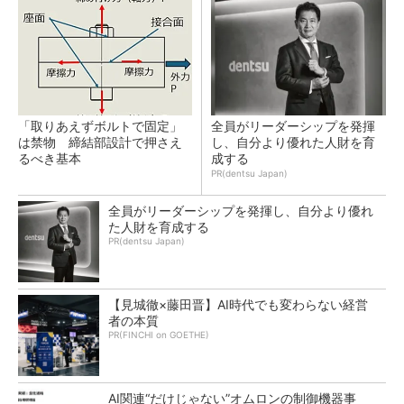
「取りあえずボルトで固定」
全員がリーダーシップを発揮
は禁物 締結部設計で押さえ
し、自分より優れた人財を育
るべき基本
成する
PR(dentsu Japan)
全員がリーダーシップを発揮し、自分より優れ
た人財を育成する
PR(dentsu Japan)
【見城徹×藤田晋】AI時代でも変わらない経営
者の本質
PR(FINCHI on GOETHE)
AI関連“だけじゃない”オムロンの制御機器事