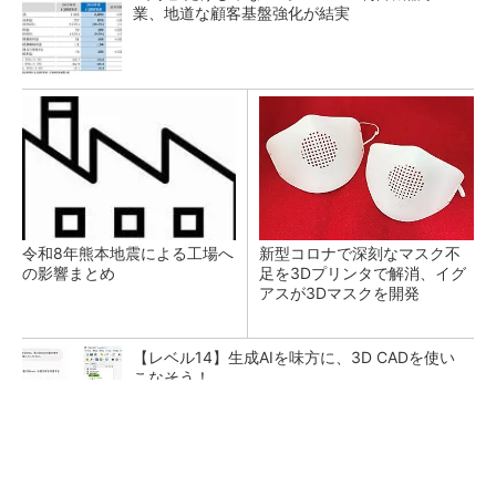
業、地道な顧客基盤強化が結実
令和8年熊本地震による工場へ
新型コロナで深刻なマスク不
の影響まとめ
足を3Dプリンタで解消、イグ
アスが3Dマスクを開発
【レベル14】生成AIを味方に、3D CADを使い
こなそう！
【見城徹×藤田晋】AI時代でも変わらない経営
者の本質