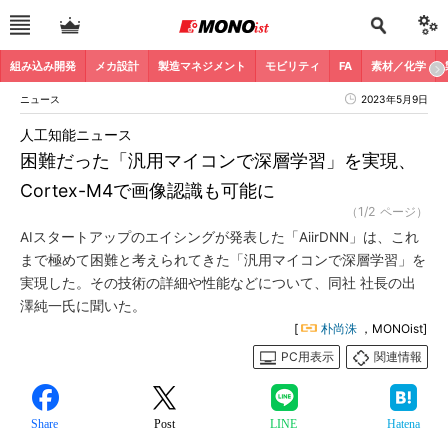
組み込み開発
メカ設計
製造マネジメント
モビリティ
FA
素材／化学
ニュース
2023年5月9日
人工知能ニュース
困難だった「汎用マイコンで深層学習」を実現、
Cortex-M4で画像認識も可能に
（1/2 ページ）
AIスタートアップのエイシングが発表した「AiirDNN」は、これ
まで極めて困難と考えられてきた「汎用マイコンで深層学習」を
実現した。その技術の詳細や性能などについて、同社 社長の出
澤純一氏に聞いた。
[
朴尚洙
，MONOist]
PC用表示
関連情報
Share
Post
LINE
Hatena