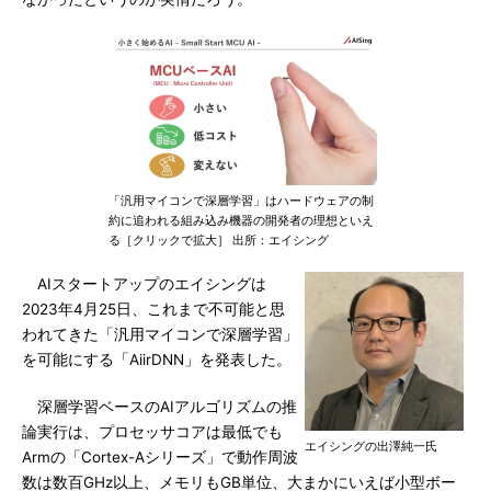
「汎用マイコンで深層学習」はハードウェアの制
約に追われる組み込み機器の開発者の理想といえ
る［クリックで拡大］ 出所：エイシング
AIスタートアップのエイシングは
2023年4月25日、これまで不可能と思
われてきた「汎用マイコンで深層学習」
を可能にする「AiirDNN」を発表した。
深層学習ベースのAIアルゴリズムの推
論実行は、プロセッサコアは最低でも
エイシングの出澤純一氏
Armの「Cortex-Aシリーズ」で動作周波
数は数百GHz以上、メモリもGB単位、大まかにいえば小型ボー