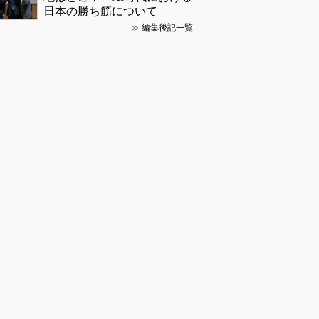
日本の勝ち筋について
≫
編集後記一覧