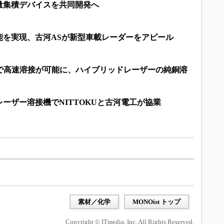
量集積デバイスを共同開発へ
能を実現、古河ASが新型車載レーダーをアピール
Wで高速溶接が可能に、ハイブリッドレーザーの純銅溶
ーザー溶接機でNITTOKUと古河電工が協業
）
素材／化学
MONOist トップ
Copyright © ITmedia, Inc. All Rights Reserved.