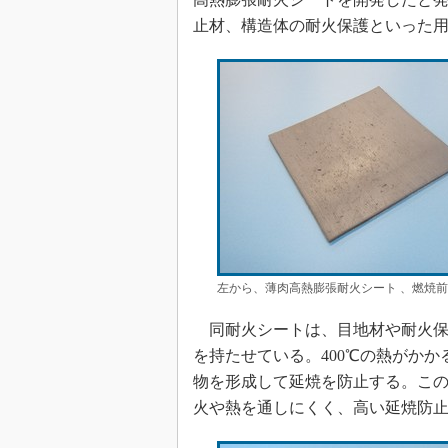
止材、構造体の耐火保護といった
左から、薄肉高熱膨張耐火シート 、燃焼前
同耐火シートは、目地材や耐火保
を持たせている。400℃の熱がかか
物を形成して延焼を防止する。こ
火や熱を通しにくく、高い延焼防