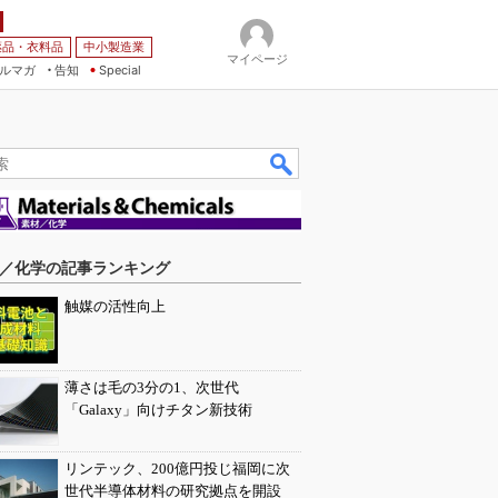
薬品・衣料品
中小製造業
マイページ
ルマガ
告知
Special
／化学の記事ランキング
触媒の活性向上
薄さは毛の3分の1、次世代
「Galaxy」向けチタン新技術
リンテック、200億円投じ福岡に次
世代半導体材料の研究拠点を開設