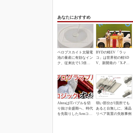
あなたにおすすめ
ペロブスカイト太陽電
BYDの軽EV「ラッ
池の量産に有効なイン
コ」は世界初の軽SD
ク、従来比で1.5倍の
V、新開発の「X-PAC
性能向上
K」に電動システ...
AlteraはITバブルを切
弱い部分が1箇所でも
り抜け全盛期へ、時代
あると台無しに、液晶
を先取りしたArmコア
リペア装置の失敗事例
＋FPGA...