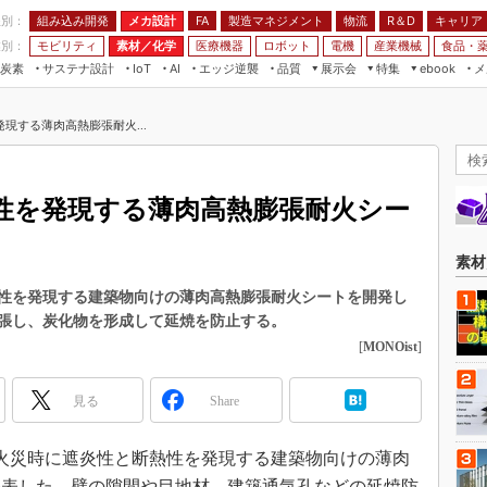
程別：
組み込み開発
メカ設計
製造マネジメント
物流
R＆D
キャリア
FA
業別：
モビリティ
素材／化学
医療機器
ロボット
電機
産業機械
食品・
炭素
サステナ設計
エッジ逆襲
品質
展示会
特集
メ
IoT
AI
ebook
伝承
組み込み開発
CEATEC
読者調査まとめ
編集後記
現する薄肉高熱膨張耐火...
JIMTOF
保全
メカ設計
つながるクルマ
組込み/エッジ コンピューティング
ス
 AI
製造マネジメント
5G
展＆IoT/5Gソリューション展
VR／AR
FA
性を発現する薄肉高熱膨張耐火シー
IIFES
モビリティ
フィールドサービス
国際ロボット展
素材／化学
FPGA
素材
ジャパンモビリティショー
組み込み画像技術
性を発現する建築物向けの薄肉高熱膨張耐火シートを開発し
TECHNO-FRONTIER
膨張し、炭化物を形成して延焼を防止する。
組み込みモデリング
人テク展
[
MONOist
]
Windows Embedded
スマート工場EXPO
車載ソフト開発
見る
Share
EdgeTech+
ISO26262
日本ものづくりワールド
日、火災時に遮炎性と断熱性を発現する建築物向けの薄肉
無償設計ツール
AUTOMOTIVE WORLD
発表した。壁の隙間や目地材、建築通気孔などの延焼防