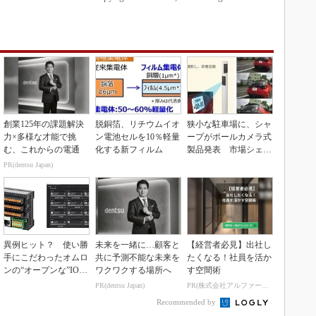
創業125年の課題解決
脱銅箔、リチウムイオ
狭小な駐車場に、シャ
力×多様な才能で挑
ン電池セルを10％軽量
ープがポールカメラ式
む、これからの電通
化する新フィルム
製品発表 市場シェア
10％目指す
PR(dentsu Japan)
異例ヒット？ 使い勝
未来を一緒に…顧客と
【経営者必見】出社し
手にこだわったオムロ
共に予測不能な未来を
たくなる！社員を活か
ンの“オープンな”IO-L
ワクワクする場所へ
す空間術
inkマスター
PR(dentsu Japan)
PR(株式会社アルファーテクノ)
Recommended by