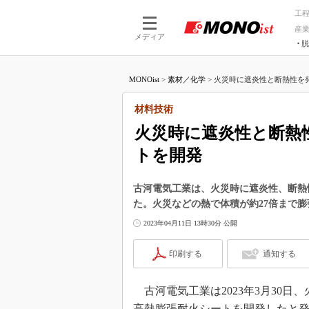
工
産
メディア
脱
つながる技術
AI×技術
MONOist
>
素材／化学
>
火災時に遮炎性と断熱性を発
つながる工場
AI×設備
つながるサービ
Physical
材料技術
火災時に遮炎性と断熱
トを開発
古河電気工業は、火災時に遮炎性、断熱
た。火災などの熱で体積が約27倍まで
2023年04月11日 13時30分 公開
印刷する
通知する
古河電気工業は2023年3月30
高熱膨張耐火シートを開発したと