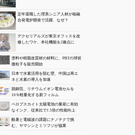
定年退職した理系シニア人材が核融
合発電炉開発で活躍、なぜ？
デクセリアルズが東京オフィスを改
修したワケ、本社機能を2拠点に
塗料や樹脂改質材の材料に、PBTの球状
微粒子を販売開始
日本で水素活用を阻む壁、中国は再エ
ネと水素の導入を加速
脱銅箔、リチウムイオン電池セルを
10％軽量化する新フィルム
ペロブスカイト太陽電池の量産に有効
なインク、従来比で1.5倍の性能向上
酷暑と電磁波の課題にナノテクで挑
む、ヤマシンとミツフジが協業