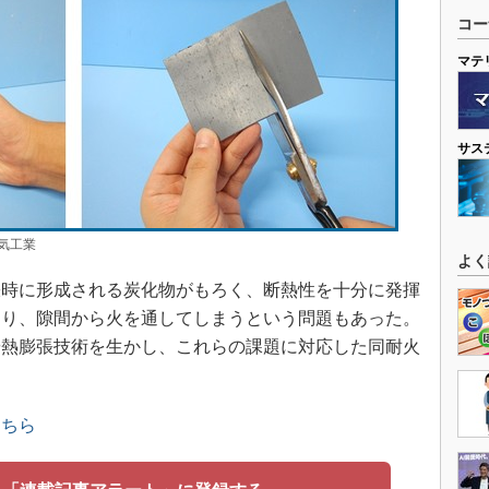
コー
マテ
サス
気工業
よく
時に形成される炭化物がもろく、断熱性を十分に発揮
より、隙間から火を通してしまうという問題もあった。
や熱膨張技術を生かし、これらの課題に対応した同耐火
こちら