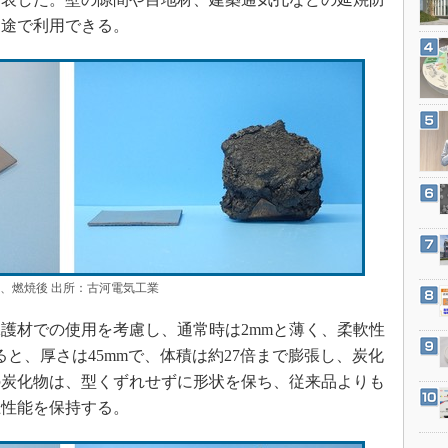
3Dプリンタ
産業オープンネット展
用途で利用できる。
デジタルツインとCAE
S＆OP
インダストリー4.0
イノベーション
製造業ビッグデータ
メイドインジャパン
植物工場
知財マネジメント
海外生産
、燃焼後 出所：古河電気工業
グローバル設計・開発
護材での使用を考慮し、通常時は2mmと薄く、柔軟性
制御セキュリティ
ると、厚さは45mmで、体積は約27倍まで膨張し、炭化
新型コロナへの対応
の炭化物は、型くずれせずに形状を保ち、従来品よりも
止性能を保持する。