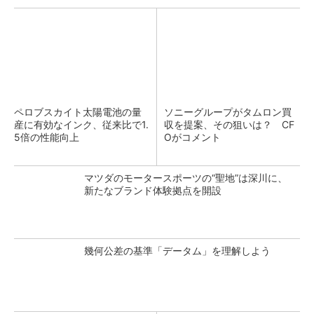
ペロブスカイト太陽電池の量
ソニーグループがタムロン買
産に有効なインク、従来比で1.
収を提案、その狙いは？ CF
5倍の性能向上
Oがコメント
マツダのモータースポーツの“聖地”は深川に、
新たなブランド体験拠点を開設
幾何公差の基準「データム」を理解しよう