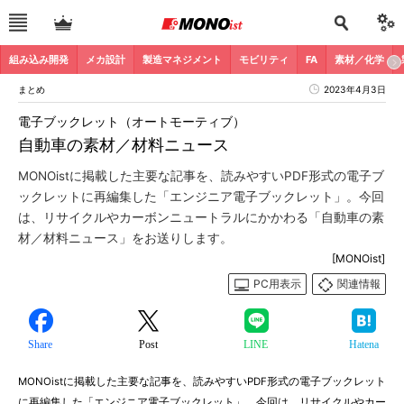
組み込み開発
メカ設計
製造マネジメント
モビリティ
FA
素材／化学
まとめ
2023年4月3日
電子ブックレット（オートモーティブ）
自動車の素材／材料ニュース
MONOistに掲載した主要な記事を、読みやすいPDF形式の電子ブ
ックレットに再編集した「エンジニア電子ブックレット」。今回
は、リサイクルやカーボンニュートラルにかかわる「自動車の素
材／材料ニュース」をお送りします。
[MONOist]
PC用表示
関連情報
Share
Post
LINE
Hatena
MONOistに掲載した主要な記事を、読みやすいPDF形式の電子ブックレット
に再編集した「エンジニア電子ブックレット」。今回は、リサイクルやカー