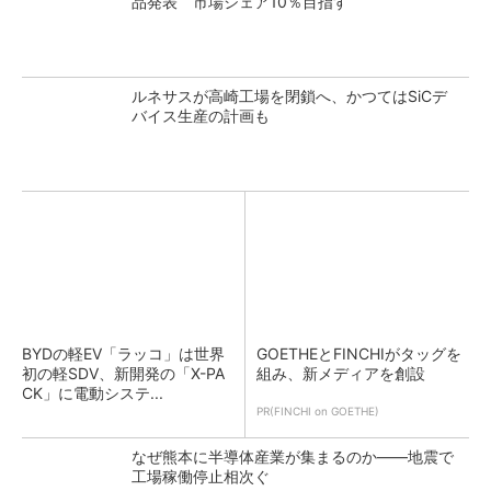
品発表 市場シェア10％目指す
ルネサスが高崎工場を閉鎖へ、かつてはSiCデ
バイス生産の計画も
BYDの軽EV「ラッコ」は世界
GOETHEとFINCHIがタッグを
初の軽SDV、新開発の「X-PA
組み、新メディアを創設
CK」に電動システ...
PR(FINCHI on GOETHE)
なぜ熊本に半導体産業が集まるのか――地震で
工場稼働停止相次ぐ