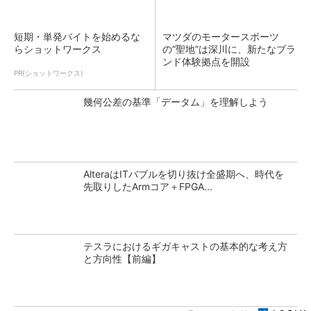
短期・単発バイトを始めるな
マツダのモータースポーツ
らショットワークス
の“聖地”は深川に、新たなブラ
ンド体験拠点を開設
PR(ショットワークス)
幾何公差の基準「データム」を理解しよう
AlteraはITバブルを切り抜け全盛期へ、時代を
先取りしたArmコア＋FPGA...
テスラにおけるギガキャストの基本的な考え方
と方向性【前編】