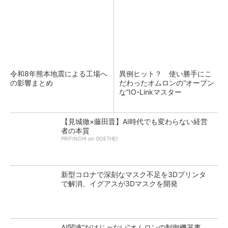
令和8年熊本地震による工場へ
異例ヒット？ 使い勝手にこ
の影響まとめ
だわったオムロンの“オープン
な”IO-Linkマスター
【見城徹×藤田晋】AI時代でも変わらない経営
者の本質
PR(FINCHI on GOETHE)
新型コロナで深刻なマスク不足を3Dプリンタ
で解消、イグアスが3Dマスクを開発
AI関連“だけじゃない”オムロンの制御機器事