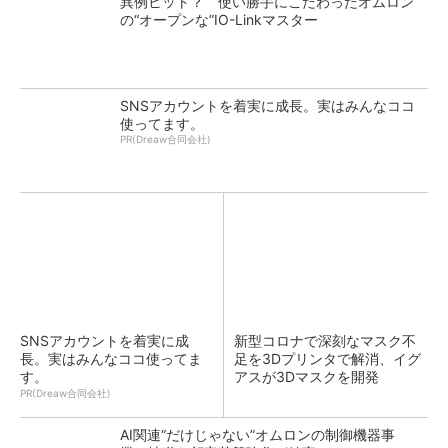
異例ヒット？ 使い勝手にこだわったオムロン
の“オープンな”IO-Linkマスター
SNSアカウントを着実に成長。実はみんなココ
使ってます。
PR(Dreaw合同会社)
SNSアカウントを着実に成
新型コロナで深刻なマスク不
長。実はみんなココ使ってま
足を3Dプリンタで解消、イグ
す。
アスが3Dマスクを開発
PR(Dreaw合同会社)
AI関連“だけじゃない”オムロンの制御機器事