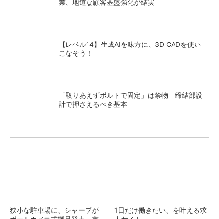
業、地道な顧客基盤強化が結実
【レベル14】生成AIを味方に、3D CADを使い
こなそう！
「取りあえずボルトで固定」は禁物 締結部設
計で押さえるべき基本
狭小な駐車場に、シャープが
1日だけ働きたい、を叶える求
ポールカメラ式製品発表 市
人サイト