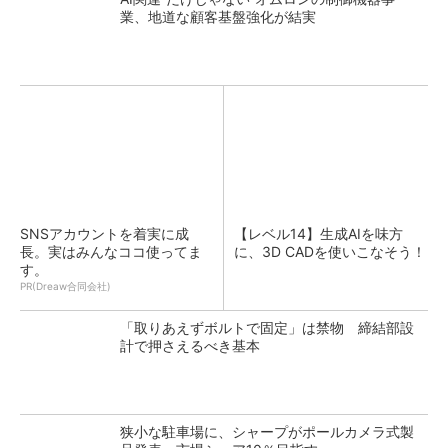
業、地道な顧客基盤強化が結実
SNSアカウントを着実に成
【レベル14】生成AIを味方
長。実はみんなココ使ってま
に、3D CADを使いこなそう！
す。
PR(Dreaw合同会社)
「取りあえずボルトで固定」は禁物 締結部設
計で押さえるべき基本
狭小な駐車場に、シャープがポールカメラ式製