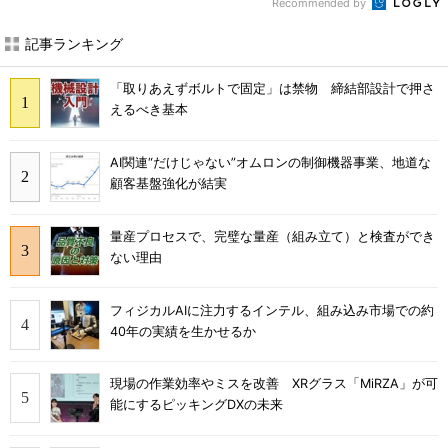
Recommended by
記事ランキング
「取りあえずボルトで固定」は禁物 締結部設計で押さ
えるべき基本
AI関連“だけじゃない”オムロンの制御機器事業、地道な
顧客基盤強化が結実
量産プロセスで、完璧な量産（組み立て）と検査ができ
ない理由
フィジカルAIに注力するインテル、組み込み市場での約
40年の実績を生かせるか
現場の作業効率やミスを改善 XRグラス「MiRZA」が可
能にするピッキングDXの未来