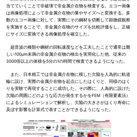
当てていくことで非破壊で非金属介在物を検査する。エコー画像
は画像処理によって非金属介在物の量やサイズへと変換する。多
数のエコー画像に対して、実際にその鋼材を切断して顕微鏡観察
を実施することで、非金属介在物のサイズを比較評価をし、正確
にサイズに変換できる画像処理を確立した。
超音波の種類や鋼材の回転速度などを工夫したことで通常は難
しい100μm未満の非金属介在物の検出を実用化した他、従来の
3000倍以上の体積を5分の1の時間で検査できるようになった。
また、日本精工では非金属介在物に模した欠陥を人為的に軌道
輪に設け、実際の金属介在物を起点にしたはくりと、同様のはく
りを実験で再現することに成功した。その際に、人為的に設けた
欠陥の周囲にどのような応力が発生するかをFEM（有限要素法）
によるシミュレーションで解析し、欠陥の大きさがはくり寿命に
及ぼす影響を計算式で表すことができるようになった。