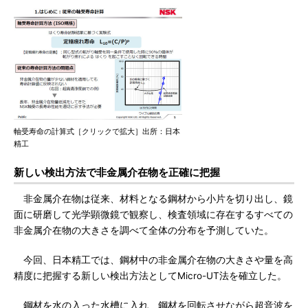
軸受寿命の計算式［クリックで拡大］出所：日本
精工
新しい検出方法で非金属介在物を正確に把握
非金属介在物は従来、材料となる鋼材から小片を切り出し、鏡
面に研磨して光学顕微鏡で観察し、検査領域に存在するすべての
非金属介在物の大きさを調べて全体の分布を予測していた。
今回、日本精工では、鋼材中の非金属介在物の大きさや量を高
精度に把握する新しい検出方法としてMicro-UT法を確立した。
鋼材を水の入った水槽に入れ、鋼材を回転させながら超音波を