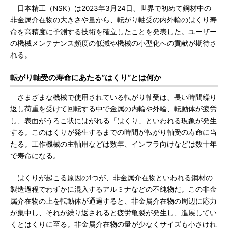
日本精工（NSK）は2023年3月24日、世界で初めて鋼材中の
非金属介在物の大きさや量から、転がり軸受の内外輪のはくり寿
命を高精度に予測する技術を確立したことを発表した。ユーザー
の機械メンテナンス頻度の低減や機械の小型化への貢献が期待さ
れる。
転がり軸受の寿命にあたる”はくり”とは何か
さまざまな機械で使用されている転がり軸受は、長い時間繰り
返し荷重を受けて回転する中で金属の内輪や外輪、転動体が疲労
し、表面がうろこ状にはがれる「はくり」といわれる現象が発生
する。このはくりが発生するまでの時間が転がり軸受の寿命に当
たる。工作機械の主軸用などは数年、インフラ向けなどは数十年
で寿命になる。
はくりが起こる原因の1つが、非金属介在物といわれる鋼材の
製造過程でわずかに混入するアルミナなどの不純物だ。この非金
属介在物の上を転動体が通過すると、非金属介在物の周辺に応力
が集中し、それが繰り返されると疲労亀裂が発生し、進展してい
くとはくりに至る。非金属介在物の量が少なくサイズも小さけれ