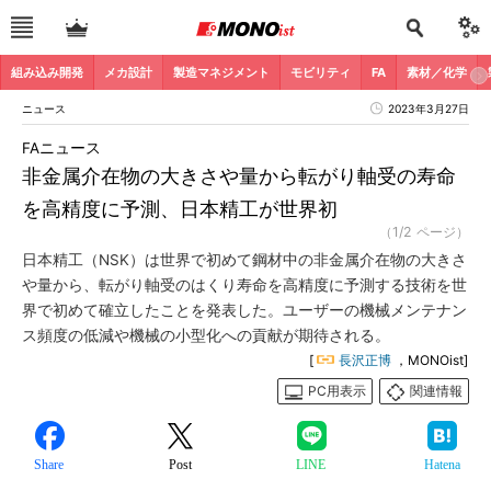
組み込み開発
メカ設計
製造マネジメント
モビリティ
FA
素材／化学
ニュース
2023年3月27日
FAニュース
非金属介在物の大きさや量から転がり軸受の寿命
を高精度に予測、日本精工が世界初
（1/2 ページ）
日本精工（NSK）は世界で初めて鋼材中の非金属介在物の大きさ
や量から、転がり軸受のはくり寿命を高精度に予測する技術を世
界で初めて確立したことを発表した。ユーザーの機械メンテナン
ス頻度の低減や機械の小型化への貢献が期待される。
[
長沢正博
，MONOist]
PC用表示
関連情報
Share
Post
LINE
Hatena