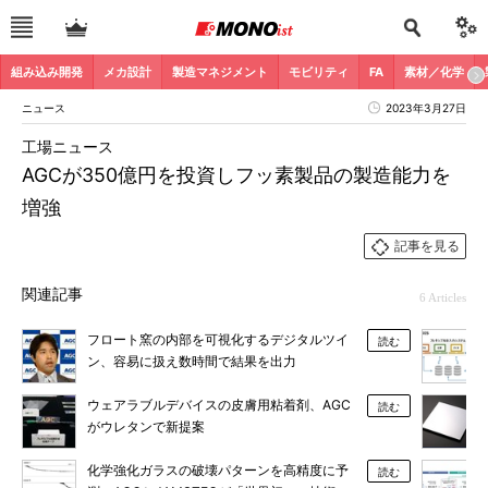
組み込み開発
メカ設計
製造マネジメント
モビリティ
FA
素材／化学
ニュース
2023年3月27日
工場ニュース
AGCが350億円を投資しフッ素製品の製造能力を
増強
記事を見る
関連記事
6 Articles
フロート窯の内部を可視化するデジタルツイ
読む
ン、容易に扱え数時間で結果を出力
ウェアラブルデバイスの皮膚用粘着剤、AGC
読む
がウレタンで新提案
化学強化ガラスの破壊パターンを高精度に予
読む