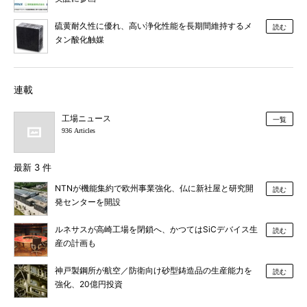
硫黄耐久性に優れ、高い浄化性能を長期間維持するメ
読む
タン酸化触媒
連載
工場ニュース
一覧
936 Articles
最新 3 件
NTNが機能集約で欧州事業強化、仏に新社屋と研究開
読む
発センターを開設
ルネサスが高崎工場を閉鎖へ、かつてはSiCデバイス生
読む
産の計画も
神戸製鋼所が航空／防衛向け砂型鋳造品の生産能力を
読む
強化、20億円投資