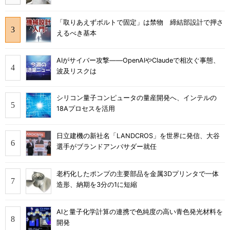
「取りあえずボルトで固定」は禁物 締結部設計で押さ
えるべき基本
AIがサイバー攻撃――OpenAIやClaudeで相次ぐ事態、
波及リスクは
シリコン量子コンピュータの量産開発へ、インテルの
18Aプロセスを活用
日立建機の新社名「LANDCROS」を世界に発信、大谷
選手がブランドアンバサダー就任
老朽化したポンプの主要部品を金属3Dプリンタで一体
造形、納期を3分の1に短縮
AIと量子化学計算の連携で色純度の高い青色発光材料を
開発