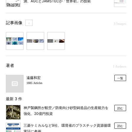
測、AGCとJAMSTECが「世界初」の技術
記事画像
＋
3 Images
1
2
3
著者
1 Authors
遠藤和宏
一覧
1885 Articles
最新 3 件
神戸製鋼所が航空／防衛向け砂型鋳造品の生産能力を
読む
強化、20億円投資
三菱ケミカルなど9社、環境省のプラスチック資源循環
読む
実証に参画