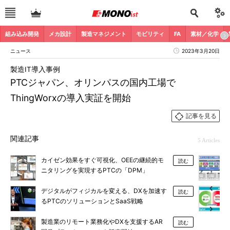
組み込み開発
メカ設計
製造マネジメント
モビリティ
FA
素材／化学
ニュース
2023年3月20日
製造IT導入事例
PTCジャパン、オリンパスの国内工場で
ThingWorxの導入実証を開始
記事を見る
関連記事
5 Articles
カイゼン効果をすぐ可視化、OEEの継続的モ
読む
ニタリングを実現するPTCの「DPM」
デジタルがフィジカルを変える、DXを加速す
読む
るPTCのソリューションとSaaS戦略
製造業のリモート業務化やDXを支援するAR
読む