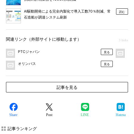
AI駆動開発による完全内製化で導入工数70％削減、常
読む
石造船が調達システム刷新
関連リンク（外部サイトに移動します）
3 links
PTCジャパン
プ
見る
オリンパス
見る
記事を見る
Share
Post
LINE
Hatena
記事ランキング