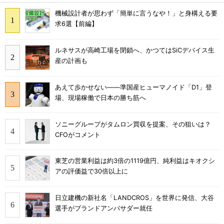
機械設計者が思わず「簡単に言うなや！」と身構える要
求6選【前編】
ルネサスが高崎工場を閉鎖へ、かつてはSiCデバイス生
産の計画も
あえて歩かせない――準国産ヒューマノイド「D1」登
場、現場稼働で日本の勝ち筋へ
ソニーグループがタムロン買収を提案、その狙いは？
CFOがコメント
東芝の営業利益は約3倍の1119億円、純利益はキオクシ
アの評価益で30倍以上に
日立建機の新社名「LANDCROS」を世界に発信、大谷
選手がブランドアンバサダー就任