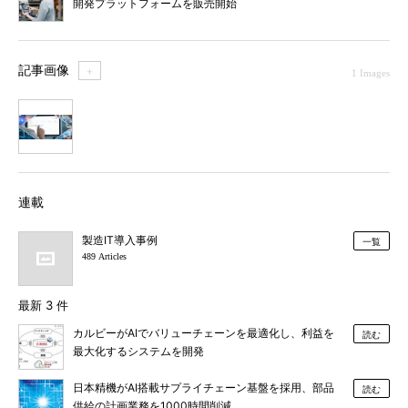
開発プラットフォームを販売開始
記事画像
＋
1 Images
1
連載
製造IT導入事例
一覧
489 Articles
最新 3 件
カルビーがAIでバリューチェーンを最適化し、利益を
読む
最大化するシステムを開発
日本精機がAI搭載サプライチェーン基盤を採用、部品
読む
供給の計画業務を1000時間削減