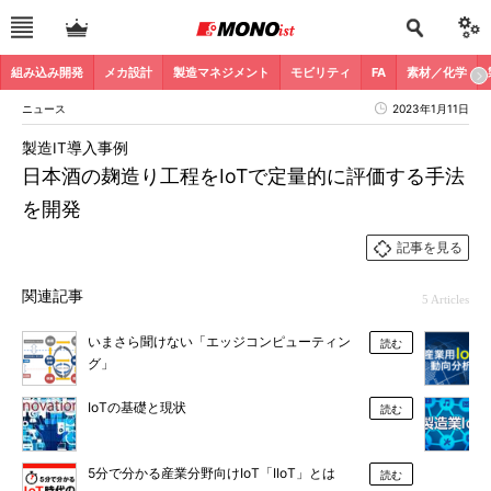
組み込み開発
メカ設計
製造マネジメント
モビリティ
FA
素材／化学
ニュース
2023年1月11日
製造IT導入事例
日本酒の麹造り工程をIoTで定量的に評価する手法
を開発
記事を見る
関連記事
5 Articles
いまさら聞けない「エッジコンピューティン
読む
グ」
IoTの基礎と現状
読む
5分で分かる産業分野向けIoT「IIoT」とは
読む