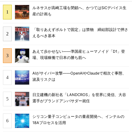
ルネサスが高崎工場を閉鎖へ、かつてはSiCデバイス生
産の計画も
「取りあえずボルトで固定」は禁物 締結部設計で押さ
えるべき基本
あえて歩かせない――準国産ヒューマノイド「D1」登
場、現場稼働で日本の勝ち筋へ
AIがサイバー攻撃――OpenAIやClaudeで相次ぐ事態、
波及リスクは
日立建機の新社名「LANDCROS」を世界に発信、大谷
選手がブランドアンバサダー就任
シリコン量子コンピュータの量産開発へ、インテルの
18Aプロセスを活用