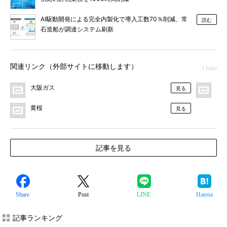
AI駆動開発による完全内製化で導入工数70％削減、常
読む
石造船が調達システム刷新
関連リンク（外部サイトに移動します）
3 links
大阪ガス
プ
見る
黄桜
見る
記事を見る
Share
Post
LINE
Hatena
記事ランキング