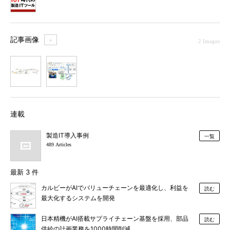
記事画像
＋
2 Images
1
2
連載
製造IT導入事例
一覧
489 Articles
最新 3 件
カルビーがAIでバリューチェーンを最適化し、利益を
読む
最大化するシステムを開発
日本精機がAI搭載サプライチェーン基盤を採用、部品
読む
供給の計画業務を1000時間削減