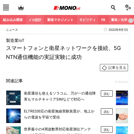
組み込み開発
メカ設計
製造マネジメント
モビリティ
FA
素材／化学
ニュース
2022年9月1日
製造業IoT
スマートフォンと衛星ネットワークを接続、5G
NTN通信機能の実証実験に成功
記事を見る
関連記事
6 Articles
衛星通信も使えるソラコム、万が一の通信障
読む
害もマルチキャリアSIMなどで対応へ
ELTRES対応の衛星無線実験装置が、地上か
読む
らの電波を宇宙で受信
世界最小の4周波数帯対応衛星測位アンテ
読む