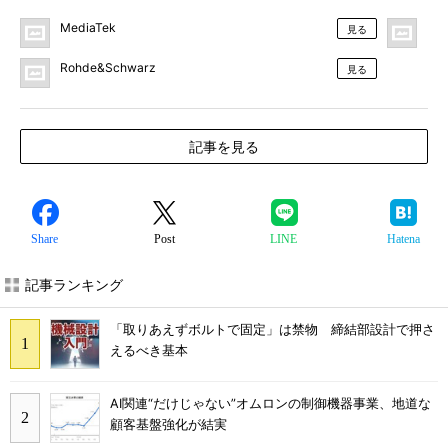
MediaTek
プ
見る
Rohde&Schwarz
見る
記事を見る
Share
Post
LINE
Hatena
記事ランキング
「取りあえずボルトで固定」は禁物 締結部設計で押さ
えるべき基本
AI関連“だけじゃない”オムロンの制御機器事業、地道な
顧客基盤強化が結実