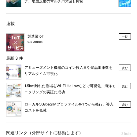
ナ、地面反射のマルチパス波も抑制
連載
製造業IoT
一覧
619 Articles
最新 3 件
アミューズメント機器のコイン投入量や景品出庫数を
読む
リアルタイム可視化
1.5km離れた漁場をWi-Fi HaLowなどで可視化、海洋モ
読む
ニタリングの実証に成功
ローカル5GのeSIMプロファイルを1つから発行、導入
読む
コストを低減
関連リンク（外部サイトに移動します）
3 links