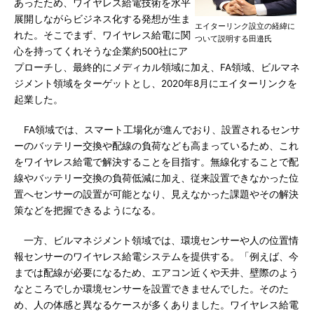
あったため、ワイヤレス給電技術を水平
展開しながらビジネス化する発想が生ま
エイターリンク設立の経緯に
れた。そこでまず、ワイヤレス給電に関
ついて説明する田邉氏
心を持ってくれそうな企業約500社にア
プローチし、最終的にメディカル領域に加え、FA領域、ビルマネ
ジメント領域をターゲットとし、2020年8月にエイターリンクを
起業した。
FA領域では、スマート工場化が進んでおり、設置されるセンサ
ーのバッテリー交換や配線の負荷なども高まっているため、これ
をワイヤレス給電で解決することを目指す。無線化することで配
線やバッテリー交換の負荷低減に加え、従来設置できなかった位
置へセンサーの設置が可能となり、見えなかった課題やその解決
策などを把握できるようになる。
一方、ビルマネジメント領域では、環境センサーや人の位置情
報センサーのワイヤレス給電システムを提供する。「例えば、今
までは配線が必要になるため、エアコン近くや天井、壁際のよう
なところでしか環境センサーを設置できませんでした。そのた
め、人の体感と異なるケースが多くありました。ワイヤレス給電