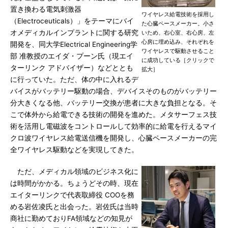
置き換わる電気刺激器
ワイヤレス給電技術を採用し
（Electroceuticals）」をテーマにバイ
た心臓ペースメーカー。小さ
オメディカルインプラントに関する研究
いため、右心室、右心房、左
心房に埋め込み、それぞれを
開発を、同大学Electrical Engineering学
ワイヤレスで駆動させること
部 准教授のエイダ・プーン氏（現エイ
に成功している［クリックで
ターリンク アドバイザー）などととも
拡大］
に行っていた。ただ、体の中に入れるデ
バイスがバッテリー駆動の場合、デバイスそのものがバッテリー
分大きくなる他、バッテリー交換が患者に大きな負担となる。そ
こで体外から給電できる技術の開発を進めた。メタサーフェス技
術を活用し電磁波をコントロールして効率的に給電を行えるマイ
クロ波ワイヤレス給電送信機を開発し、心臓ペースメーカーの完
全ワイヤレス駆動などを実現してきた。
ただ、メディカル領域のビジネス化に
は時間がかかる。ちょうどその時、現在
エイターリンクで代表取締役 COOを務
める岩佐凌氏と出会った。岩佐氏は当時
商社に勤めておりFA領域などの知見が