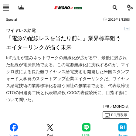
Special
2022年8月25日
ワイヤレス給電
「電源の配線レスを当たり前に」業界標準狙う
エイターリンクが描く未来
IoT活用が進みネットワークの無線化が広がる中、最後に残され
た配線が電源供給である。この電源無線化に挑戦するのが、マイ
クロ波による長距離ワイヤレス給電技術を開発した米国スタンフ
ォード大学発のスタートアップ企業エイターリンクだ。ワイヤレ
ス給電技術の業界標準化を狙う同社の創業者である、代表取締役
CTOの田邉勇二氏と代表取締役 COOの岩佐凌氏に、目指す姿に
ついて聞いた。
[PR／MONOist]
PC用表示
Share
Post
LINE
Hatena