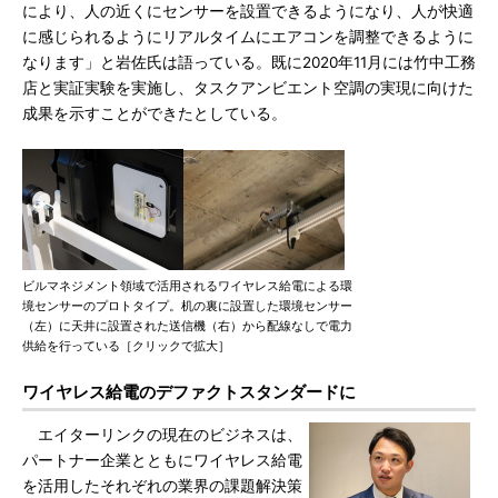
により、人の近くにセンサーを設置できるようになり、人が快適
に感じられるようにリアルタイムにエアコンを調整できるように
なります」と岩佐氏は語っている。既に2020年11月には竹中工務
店と実証実験を実施し、タスクアンビエント空調の実現に向けた
成果を示すことができたとしている。
ビルマネジメント領域で活用されるワイヤレス給電による環
境センサーのプロトタイプ。机の裏に設置した環境センサー
（左）に天井に設置された送信機（右）から配線なしで電力
供給を行っている［クリックで拡大］
ワイヤレス給電のデファクトスタンダードに
エイターリンクの現在のビジネスは、
パートナー企業とともにワイヤレス給電
を活用したそれぞれの業界の課題解決策