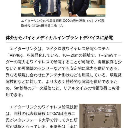
エイターリンクの代表取締役 COOの岩佐凌氏（左）と代表
取締役 CTOの田邉勇二氏（右）
体外からバイオメディカルインプラントデバイスに給電
エイターリンクは、マイクロ波ワイヤレス給電システム
「AirPlug」を製品化している。10～20mの距離で、1～2mWオー
ダーの電力をワイヤレスで給電することが可能で、角度依存も少
ないため可動部のセンサーなどでも安定的に電力を供給できる。
異なる環境に合わせたアンテナ形状なども用意している。環境発
電技術などに対して、より大きく持続的な電源を供給できるた
め、5m秒毎のデータ通信など、リアルタイムの情報取得にも活
用できる。
エイターリンクのワイヤレス給電技術
は、同社の代表取締役 CTOの田邉勇二
氏がスタンフォード大学で行ってきた研
究が基盤となっている。田邉氏は「薬に