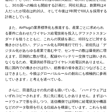
し、30カ国への輸出も開始する計画だ。同社社員は、創業時は4
人だったが現在は約20人、そして今後は1年間で100人を採用する
計画としている。
また、AirPlugの業界標準化も推進する。産業ごとに求められ
る要件に合わせたワイヤレス給電技術を投入しデファクトスタン
ダードを狙うとともに、これらの実績を基に、IEEEなどに対する
働きかけも行い、デジュール化も同時進行で行う。岩佐氏は「デ
ジタル化があらゆる産業で進む中で、センサーの数は爆発的に増
えます。圧倒的に数が増え、配線やバッテリー交換では賄いきれ
なくなるため、電源供給手段はワイヤレス給電以外ありません。
既に国内での働きかけは行い、総務省の省令改正につなげること
はできました。今後はグローバルルールの創出にも積極的に参画
していきます」と考えを述べている。
さらに、田邉氏はその先の姿も描いている。「ハードウェアは
いずれコピーされます。先に先に進むしかありません。まずはハ
ードウェアで形を示しつつ、送信機側では同時に給電状況や機器
などのデータ取得を行える仕組みを構築しています。これらを組