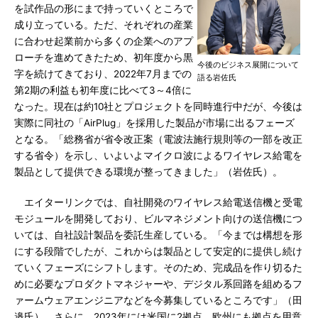
を試作品の形にまで持っていくところで
成り立っている。ただ、それぞれの産業
に合わせ起業前から多くの企業へのアプ
ローチを進めてきたため、初年度から黒
今後のビジネス展開について
字を続けてきており、2022年7月までの
語る岩佐氏
第2期の利益も初年度に比べて3～4倍に
なった。現在は約10社とプロジェクトを同時進行中だが、今後は
実際に同社の「AirPlug」を採用した製品が市場に出るフェーズ
となる。「総務省が省令改正案（電波法施行規則等の一部を改正
する省令）を示し、いよいよマイクロ波によるワイヤレス給電を
製品として提供できる環境が整ってきました」（岩佐氏）。
エイターリンクでは、自社開発のワイヤレス給電送信機と受電
モジュールを開発しており、ビルマネジメント向けの送信機につ
いては、自社設計製品を委託生産している。「今までは構想を形
にする段階でしたが、これからは製品として安定的に提供し続け
ていくフェーズにシフトします。そのため、完成品を作り切るた
めに必要なプロダクトマネジャーや、デジタル系回路を組めるフ
ァームウェアエンジニアなどを今募集しているところです」（田
邉氏）。さらに、2023年には米国に2拠点、欧州にも拠点を用意