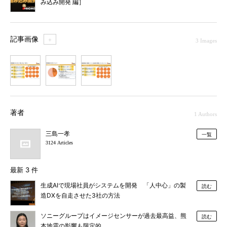
み込み開発 編］
記事画像
＋
3 Images
1
2
3
著者
1 Authors
三島一孝
一覧
3124 Articles
最新 3 件
生成AIで現場社員がシステムを開発 「人中心」の製
読む
造DXを自走させた3社の方法
ソニーグループはイメージセンサーが過去最高益、熊
読む
本地震の影響も限定的