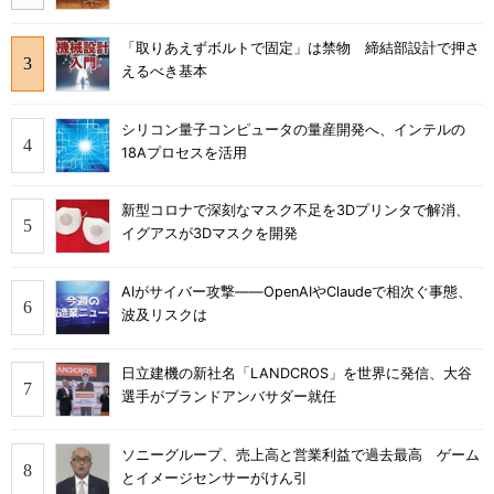
「取りあえずボルトで固定」は禁物 締結部設計で押さ
えるべき基本
シリコン量子コンピュータの量産開発へ、インテルの
18Aプロセスを活用
新型コロナで深刻なマスク不足を3Dプリンタで解消、
イグアスが3Dマスクを開発
AIがサイバー攻撃――OpenAIやClaudeで相次ぐ事態、
波及リスクは
日立建機の新社名「LANDCROS」を世界に発信、大谷
選手がブランドアンバサダー就任
ソニーグループ、売上高と営業利益で過去最高 ゲーム
とイメージセンサーがけん引