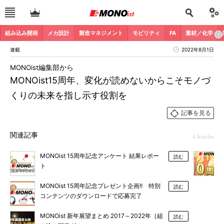
組み込み開発
メカ設計
製造マネジメント
モビリティ
FA
素材／化学
連載
2022年8月1日
MONOist編集部から
MONOist15周年、変化が読めないからこそモノづ
くりの未来を指し示す役割を
記事を見る
関連記事
4 Articles
MONOist 15周年記念アンケート 結果レポー
読む
ト
MONOist 15周年記念プレゼント企画!! 特別
読む
コンテンツのダウンロードで応募完了
MONOist 新年展望まとめ 2017～2022年［組
読む