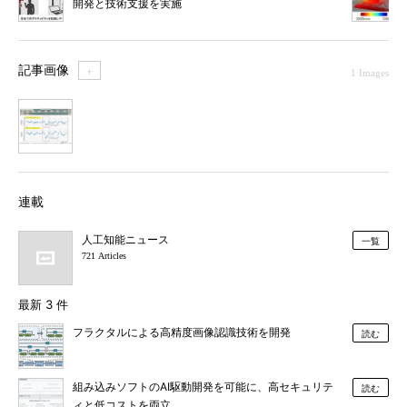
開発と技術支援を実施
記事画像
＋
1 Images
1
連載
人工知能ニュース
一覧
721 Articles
最新 3 件
フラクタルによる高精度画像認識技術を開発
読む
組み込みソフトのAI駆動開発を可能に、高セキュリテ
読む
ィと低コストを両立