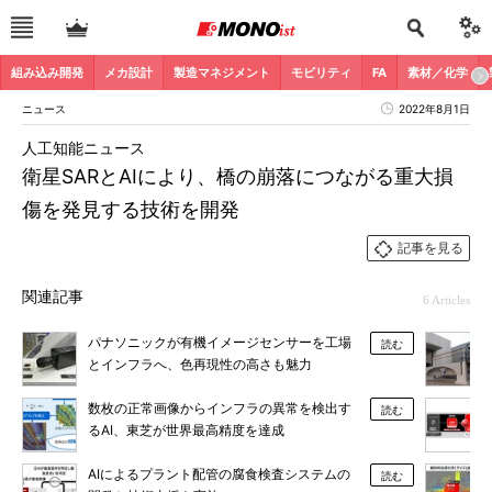
組み込み開発
メカ設計
製造マネジメント
モビリティ
FA
素材／化学
ニュース
2022年8月1日
人工知能ニュース
衛星SARとAIにより、橋の崩落につながる重大損
傷を発見する技術を開発
記事を見る
関連記事
6 Articles
パナソニックが有機イメージセンサーを工場
読む
とインフラへ、色再現性の高さも魅力
数枚の正常画像からインフラの異常を検出す
読む
るAI、東芝が世界最高精度を達成
AIによるプラント配管の腐食検査システムの
読む