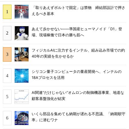
「取りあえずボルトで固定」は禁物 締結部設計で押さ
えるべき基本
あえて歩かせない――準国産ヒューマノイド「D1」登
場、現場稼働で日本の勝ち筋へ
フィジカルAIに注力するインテル、組み込み市場での約
40年の実績を生かせるか
シリコン量子コンピュータの量産開発へ、インテルの
18Aプロセスを活用
AI関連“だけじゃない”オムロンの制御機器事業、地道な
顧客基盤強化が結実
いくら部品を集めても納期が遅れる不思議、「納期順守
率」に潜むワナ