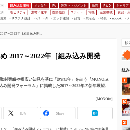
程別：
組み込み開発
メカ設計
製造マネジメント
物流
R＆D
キャリア
FA
業別：
モビリティ
素材／化学
医療機器
ロボット
電機
産業機械
食品・
炭素
サステナ設計
エッジ逆襲
品質
展示会
特集
メ
IoT
AI
ebook
伝承
組み込み開発
CEATEC
読者調査まとめ
編集後記
2017～2022年［組み込み開...
JIMTOF
保全
メカ設計
つながるクルマ
組込み/エッジ コンピューティング
ス
 AI
製造マネジメント
5G
展＆IoT/5Gソリューション展
VR／AR
FA
とめ 2017～2022年［組み込み開発
IIFES
モビリティ
フィールドサービス
国際ロボット展
素材／化学
FPGA
組み
ジャパンモビリティショー
組み込み画像技術
な取材実績や幅広い知見を基に「次の1年」を占う『MONOist
TECHNO-FRONTIER
み開発フォーラム」に掲載した2017～2022年の新年展望、
組み込みモデリング
人テク展
Windows Embedded
[
MONOist
]
スマート工場EXPO
車載ソフト開発
EdgeTech+
見る
Share
ISO26262
日本ものづくりワールド
無償設計ツール
AUTOMOTIVE WORLD
として、「組み込み開発フォーラム」に掲載した2017～2022年の新年展