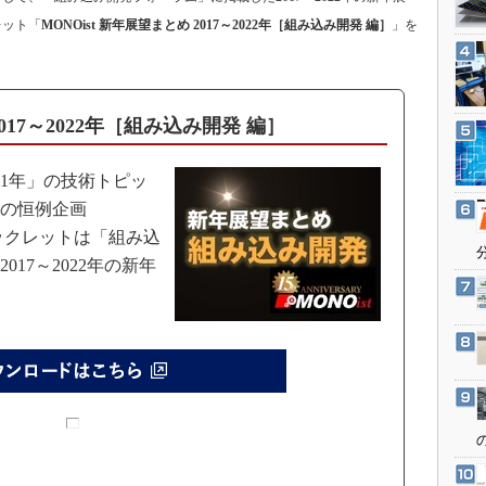
3Dプリンタ
産業オープンネット展
レット「
MONOist 新年展望まとめ 2017～2022年［組み込み開発 編］
」を
デジタルツインとCAE
S＆OP
インダストリー4.0
2017～2022年［組み込み開発 編］
イノベーション
製造業ビッグデータ
の1年」の技術トピッ
の恒例企画
メイドインジャパン
ブックレットは「組み込
植物工場
17～2022年の新年
知財マネジメント
海外生産
グローバル設計・開発
制御セキュリティ
新型コロナへの対応