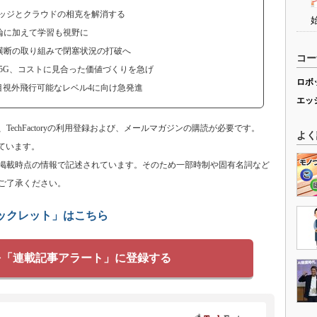
エッジとクラウドの相克を解消する
論に加えて学習も視野に
横断の取り組みで閉塞状況の打破へ
コー
5G、コストに見合った価値づくりを急げ
ロボ
、目視外飛行可能なレベル4に向け急発進
エッ
echFactoryの利用登録および、メールマガジンの購読が必要です。
よく
ています。
掲載時点の情報で記述されています。そのため一部時制や固有名詞など
ご了承ください。
ブックレット」はこちら
を「連載記事アラート」に登録する