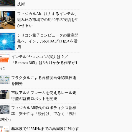
技術
フィジカルAIに注力するインテル、
組み込み市場での約40年の実績を生
かせるか
シリコン量子コンピュータの量産開
発へ、インテルの18Aプロセスを活
用
インテル“ヤマネコ”の実力は？／
「Renesas 365」は3カ月かかる作業が1
分に
フラクタルによる高精度画像認識技術
を開発
市販アルミフレームを使えるレール走
行型AI監視ロボットを開発
フィジカルAI時代のロボティクス新標
準、安全性は「後付け」でなく「設計
の核心」
基本波で625MHzまでの高周波に対応す