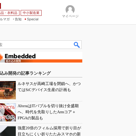
薬品・衣料品
中小製造業
マイページ
ルマガ
告知
Special
込み開発の記事ランキング
ルネサスが高崎工場を閉鎖へ、かつ
てはSiCデバイス生産の計画も
AlteraはITバブルを切り抜け全盛期
へ、時代を先取りしたArmコア＋
FPGAの製品も
強度20倍のフィルム採用で折り目が
目立ちにくい折りたたみスマホの新