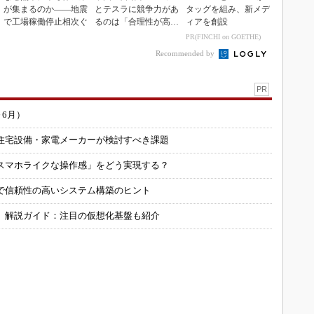
が集まるのか――地震
とテスラに競争力があ
タッグを組み、新メデ
で工場稼働停止相次ぐ
るのは「合理性が高
ィアを創設
い」から
PR(FINCHI on GOETHE)
Recommended by
PR
～6月）
住宅設備・家電メーカーが検討すべき課題
スマホライクな操作感」をどう実現する？
で信頼性の高いシステム構築のヒント
」解説ガイド：注目の仮想化基盤も紹介