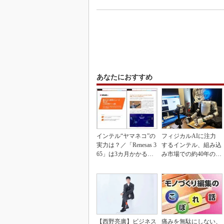
あなたにおすすめ
インテル“ヤマネコ”の
フィジカルAIに注力
実力は？／「Renesas 3
するインテル、組み込
65」は3カ月かかる作
み市場での約40年の実
業が1...
績を生かせるか
【西野亮廣】ビジネス
痛みを無駄にしない、