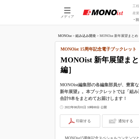
工
産
メディア
脱
つながる技術
AI×技術
MONOist
>
組み込み開発
>
MONOist 新年展望まとめ 
つながる工場
AI×設備
つながるサービ
Physical
MONOist 15周年記念電子ブックレット
MONOist 新年展望ま
編］
MONOist編集部の各編集部員が、豊富
新年展望』。本ブックレットでは「組み込
合計9本をまとめてお届けします！
2022年08月01日 10時00分 公開
印刷する
通知する
MONOist15周年記念スペシャルコンテンツ