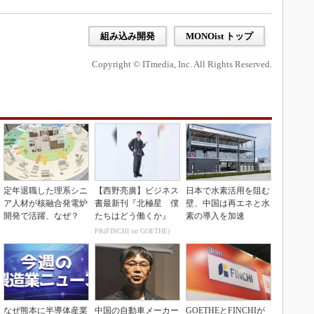
組み込み開発
MONOist トップ
Copyright © ITmedia, Inc. All Rights Reserved.
定年退職した理系シニ
【西野亮廣】ビジネス
日本で水素活用を阻む
ア人材が核融合発電炉
書最新刊『北極星 僕
壁、中国は再エネと水
開発で活躍、なぜ？
たちはどう働くか』
素の導入を加速
PR(FINCHI on GOETHE)
なぜ熊本に半導体産業
中国の自動車メーカー
GOETHEとFINCHIが