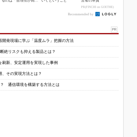
るのは「合理性が高
いくということ
営者の本質
い」から
PR(FINCHI on GOETHE)
Recommended by
PR
器開発現場に学ぶ「温度ムラ」把握の方法
信断絶リスクも抑える製品とは？
を刷新、安定運用を実現した事例
用、その実現方法とは？
る？ 通信環境を構築する方法とは