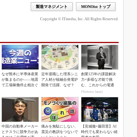
製造マネジメント
MONOist トップ
Copyright © ITmedia, Inc. All Rights Reserved.
なぜ熊本に半導体産業
定年退職した理系シニ
創業125年の課題解決
が集まるのか――地震
ア人材が核融合発電炉
力×多様な才能で挑
で工場稼働停止相次ぐ
開発で活躍、なぜ？
む、これからの電通
PR(dentsu Japan)
中国の自動車メーカー
痛みを無駄にしない、
【見城徹×藤田晋】AI
とテスラに競争力があ
震災の教訓をつないで
時代でも変わらない経