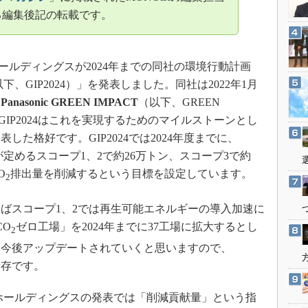
3Dプリンタ
産業オープンネット展
る編集後記の転載です。
デジタルツインとCAE
S＆OP
ホールディングスが2024年までの同社の環境行動計画
インダストリー4.0
下、GIP2024）」を発表しました。同社は2022年1月
イノベーション
「
Panasonic GREEN IMPACT
（以下、GREEN
製造業ビッグデータ
GIP2024はこれを実現するためのマイルストーンとし
メイドインジャパン
た格好です。GIP2024では2024年度までに、
植物工場
定めるスコープ1、2で約26万トン、スコープ3で約
O
排出量を削減するという目標を設定しています。
知財マネジメント
2
海外生産
ばスコープ1、2では再生可能エネルギーの導入加速に
グローバル設計・開発
CO
ゼロ工場」を2024年までに37工場に拡大するとし
2
制御セキュリティ
は今後アップデートされていくと思いますので、
新型コロナへの対応
所存です。
ホールディングスの発表では「削減貢献量」という指