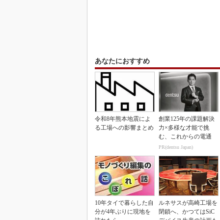
あなたにおすすめ
令和8年熊本地震によ
創業125年の課題解決
る工場への影響まとめ
力×多様な才能で挑
む、これからの電通
PR(dentsu Japan)
10年タイで暮らした自
ルネサスが高崎工場を
分が4年ぶりに現地を
閉鎖へ、かつてはSiC