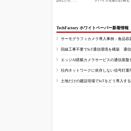
訪れたら……
デバイス生産の計画も
TechFactory ホワイトペーパー新着情報
サーモグラフィカメラ導入事例：食品容
回線工事不要でIoT通信環境を構築 通
エッジAI搭載カメラサービスの通信基盤
社内ネットワークに依存しない信号灯運
土地だけの建設現場でIoTをどう導入す