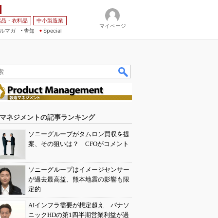
薬品・衣料品
中小製造業
マイページ
ルマガ
告知
Special
マネジメントの記事ランキング
ソニーグループがタムロン買収を提
案、その狙いは？ CFOがコメント
ソニーグループはイメージセンサー
が過去最高益、熊本地震の影響も限
定的
AIインフラ需要が想定超え パナソ
ニックHDの第1四半期営業利益が過