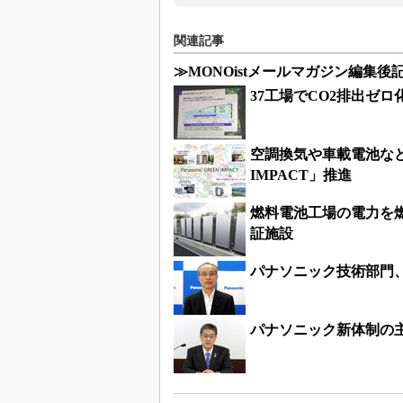
関連記事
≫MONOistメールマガジン編集
37工場でCO2排出ゼ
空調換気や車載電池など
IMPACT」推進
燃料電池工場の電力を
証施設
パナソニック技術部門
パナソニック新体制の主