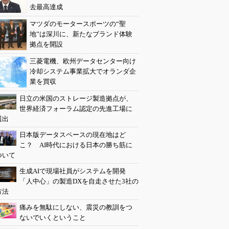
去最高達成
マツダのモータースポーツの“聖
地”は深川に、新たなブランド体験
拠点を開設
三菱電機、欧州データセンター向け
冷却システム事業拡大でオランダ企
業を買収
日立の米国のストレージ製造拠点が、
世界経済フォーラム認定の先進工場に
選出
日本版データスペースの現在地はど
こ？ AI時代における日本の勝ち筋に
ついて
生成AIで現場社員がシステムを開発
「人中心」の製造DXを自走させた3社の
方法
痛みを無駄にしない、震災の教訓をつ
ないでいくということ