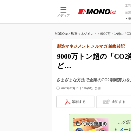
工
産
メディア
脱
つながる技術
AI×技術
MONOist
>
製造マネジメント
>
9000万トン超の「C
つながる工場
AI×設備
つながるサービ
Physical
製造マネジメント メルマガ 編集後記
9000万トン超の「C
ど…
さまざまな方法で企業のCO2削減努力
2022年07月19日 12時00分 公開
印刷する
通知する
この記事
ト メー