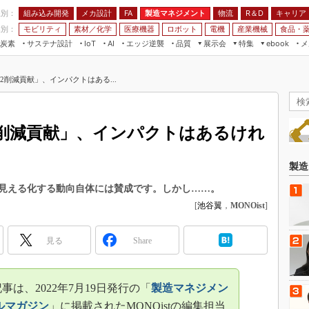
程別：
組み込み開発
メカ設計
製造マネジメント
物流
R＆D
キャリア
FA
業別：
モビリティ
素材／化学
医療機器
ロボット
電機
産業機械
食品・
炭素
サステナ設計
エッジ逆襲
品質
展示会
特集
メ
IoT
AI
ebook
伝承
組み込み開発
CEATEC
読者調査まとめ
編集後記
O2削減貢献」、インパクトはある...
JIMTOF
保全
メカ設計
つながるクルマ
組込み/エッジ コンピューティング
ス
 AI
製造マネジメント
5G
展＆IoT/5Gソリューション展
VR／AR
FA
O2削減貢献」、インパクトはあるけれ
IIFES
モビリティ
フィールドサービス
国際ロボット展
素材／化学
FPGA
製造
ジャパンモビリティショー
組み込み画像技術
を見える化する動向自体には賛成です。しかし……。
TECHNO-FRONTIER
[
池谷翼
，
MONOist
]
組み込みモデリング
人テク展
Windows Embedded
スマート工場EXPO
見る
Share
車載ソフト開発
EdgeTech+
ISO26262
日本ものづくりワールド
は、2022年7月19日発行の「
製造マネジメン
無償設計ツール
AUTOMOTIVE WORLD
ルマガジン
」に掲載されたMONOistの編集担当