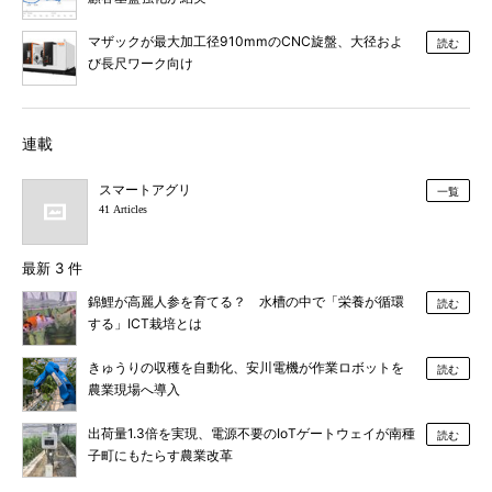
マザックが最大加工径910mmのCNC旋盤、大径およ
読む
び長尺ワーク向け
連載
スマートアグリ
一覧
41 Articles
最新 3 件
錦鯉が高麗人参を育てる？ 水槽の中で「栄養が循環
読む
する」ICT栽培とは
きゅうりの収穫を自動化、安川電機が作業ロボットを
読む
農業現場へ導入
出荷量1.3倍を実現、電源不要のIoTゲートウェイが南種
読む
子町にもたらす農業改革