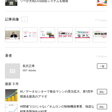
ソーが大気CO2回収システムを開発
記事画像
＋
11 Images
1
2
3
4
5
6
7
著者
1 Authors
長沢正博
一覧
1057 Articles
最新 3 件
AI／データセンターで複合マシンの受注拡大、第1四半
読む
期過去最高のアマダ
AI関連“だけじゃない”オムロンの制御機器事業、地道な
読む
顧客基盤強化が結実