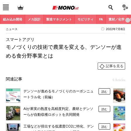
組み込み開発
メカ設計
製造マネジメント
モビリティ
FA
素材／化学
ニュース
2022年7月8日
スマートアグリ
モノづくりの技術で農業を変える、デンソーが進
める食分野事業とは
記事を見る
関連記事
6 Articles
デンソーが進めるモノづくりのカーボンニュ
読む
ートラル化（前編）
AIが果実の熟度を高精度判定、農研とデンソ
読む
ーらが自動収穫ロボットを共同開発
工場などが排出する低濃度CO2に特化、デン
読む