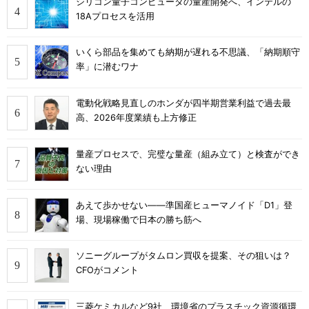
シリコン量子コンピュータの量産開発へ、インテルの
18Aプロセスを活用
いくら部品を集めても納期が遅れる不思議、「納期順守
率」に潜むワナ
電動化戦略見直しのホンダが四半期営業利益で過去最
高、2026年度業績も上方修正
量産プロセスで、完璧な量産（組み立て）と検査ができ
ない理由
あえて歩かせない――準国産ヒューマノイド「D1」登
場、現場稼働で日本の勝ち筋へ
ソニーグループがタムロン買収を提案、その狙いは？
CFOがコメント
三菱ケミカルなど9社、環境省のプラスチック資源循環