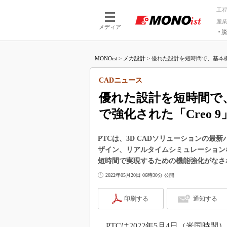
工
産
メディア
脱
つながる技術
AI×技術
MONOist
>
メカ設計
>
優れた設計を短時間で、基本機
つながる工場
AI×設備
つながるサービ
Physical
CADニュース
優れた設計を短時間で
で強化された「Creo 9
PTCは、3D CADソリューションの最
ザイン、リアルタイムシミュレーション
短時間で実現するための機能強化がなさ
2022年05月20日 06時30分 公開
印刷する
通知する
PTCは2022年5月4日（米国時間