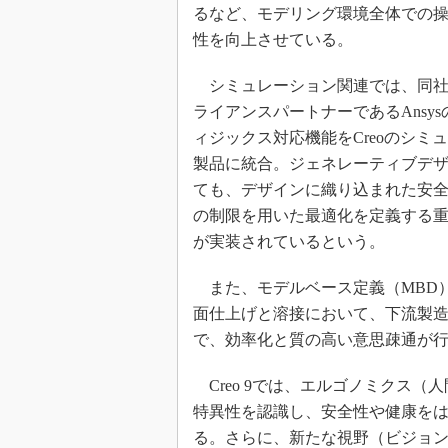
るなど、モデリング環境全体での
性を向上させている。
シミュレーション関連では、同社
ライアンスパートナーであるAnsy
ィジックス対応機能をCreoのシミ
製品に統合。ジェネレーティブデ
ても、デザインに織り込まれた安
の制限を用いた最適化を定義する
が実装されているという。
また、モデルベース定義（MBD
面仕上げと溶接において、下流製
で、効率化と質の高い意思疎通が
Creo 9では、エルゴノミクス
特異性を認識し、安全性や健康を
る。さらに、新たな視野（ビジョ