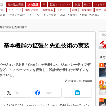
程別：
組み込み開発
メカ設計
製造マネジメント
物流
R＆D
キャリア
FA
業別：
モビリティ
素材／化学
医療機器
ロボット
電機
産業機械
食品・
炭素
サステナ設計
エッジ逆襲
品質
展示会
特集
メ
IoT
AI
ebook
伝承
組み込み開発
CEATEC
読者調査まとめ
編集後記
能の拡張と先進技術の...
JIMTOF
保全
メカ設計
つながるクルマ
組込み/エッジ コンピューティング
ス
 AI
製造マネジメント
5G
展＆IoT/5Gソリューション展
VR／AR
FA
、基本機能の拡張と先進技術の実装
IIFES
モビリティ
フィールドサービス
」
国際ロボット展
素材／化学
FPGA
メカ
ジャパンモビリティショー
組み込み画像技術
新バージョンである「Creo 9」を発表した。ジェネレーティブデ
TECHNO-FRONTIER
など、イノベーションを促進し、設計者が優れたデザインを
組み込みモデリング
人テク展
れている。
Windows Embedded
[
八木沢篤
，
MONOist
]
スマート工場EXPO
車載ソフト開発
EdgeTech+
見る
Share
ISO26262
日本ものづくりワールド
無償設計ツール
AUTOMOTIVE WORLD
）、3D CADソリューション「Creo」の最新バージョン