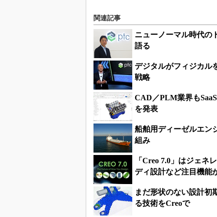
関連記事
ニューノーマル時代のト
語る
デジタルがフィジカルを
戦略
CAD／PLM業界もSa
を発表
船舶用ディーゼルエンジ
組み
「Creo 7.0」は
ディ設計など注目機能
まだ形状のない設計初
る技術をCreoで