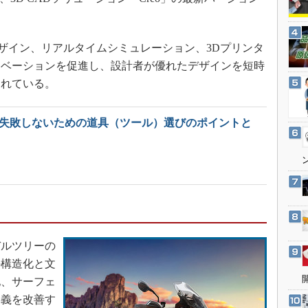
3Dプリンタ
産業オープンネット展
デジタルツインとCAE
デザイン、リアルタイムシミュレーション、3Dプリンタ
S＆OP
ノベーションを促進し、設計者が優れたデザインを短時
インダストリー4.0
されている。
イノベーション
製造業ビッグデータ
で失敗しないための道具（ツール）選びのポイントと
メイドインジャパン
植物工場
知財マネジメント
海外生産
グローバル設計・開発
制御セキュリティ
ルツリーの
新型コロナへの対応
の構造化と文
他、サーフェ
定義を改善す