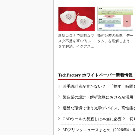
新型コロナで深刻なマ
幾何公差の基準「デー
スク不足を3Dプリン
タム」を理解しよう
タで解消、イグアスが
3Dマスクを開発
TechFactory ホワイトペーパー新着情報
若手設計者が育たない？ 「探す」時間
製造業の設計・解析業務におけるAI活
過酷な環境で使う光学デバイス、高性能
CADツールの見直しは本当に必要？ 切
3Dプリンタニュースまとめ（2026年4～