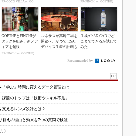
本
PR(COCO VILLA on GOETHE)
PR(FINCHI on GOETHE)
GOETHEとFINCHIが
ルネサスが高崎工場を
生成AI×3D CADでど
タッグを組み、新メデ
閉鎖へ、かつてはSiC
こまでできるか試して
ィアを創設
デバイス生産の計画も
みた
PR(FINCHI on GOETHE)
Recommended by
PR
を「学ぶ」時間に変えるデータ管理とは
用 課題のトップは「技術やスキル不足」
を支えるレンズ設計とは？
り替えの理由と効果を7つの質問で検証
6月）