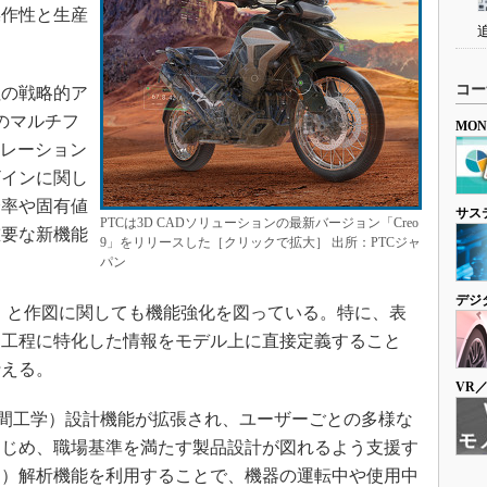
操作性と生産
コー
の戦略的ア
sのマルチフ
MO
ュレーション
ザインに関し
全率や固有値
サス
PTCは3D CADソリューションの最新バージョン「Creo
重要な新機能
9」をリリースした［クリックで拡大］ 出所：PTCジャ
パン
デジ
）と作図に関しても機能強化を図っている。特に、表
造工程に特化した情報をモデル上に直接定義すること
行える。
VR
（人間工学）設計機能が拡張され、ユーザーごとの多様な
はじめ、職場基準を満たす製品設計が図れるよう支援す
ン）解析機能を利用することで、機器の運転中や使用中