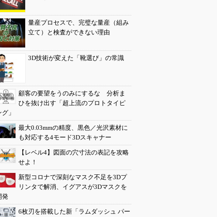
量産プロセスで、完璧な量産（組み
立て）と検査ができない理由
3D技術が変えた「靴選び」の常識
顧客の要望をうのみにするな 分析ま
ひを抜け出す「超上流のプロトタイピ
ング」
最大0.03mmの精度、黒色／光沢素材に
も対応する4モード3Dスキャナー
【レベル4】図面の穴寸法の表記を攻略
せよ！
新型コロナで深刻なマスク不足を3Dプ
リンタで解消、イグアスが3Dマスクを
開発
6枚刃を搭載した新「ラムダッシュ パー