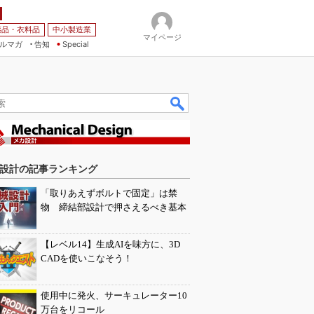
薬品・衣料品
中小製造業
マイページ
ルマガ
告知
Special
設計の記事ランキング
「取りあえずボルトで固定」は禁
物 締結部設計で押さえるべき基本
【レベル14】生成AIを味方に、3D
CADを使いこなそう！
使用中に発火、サーキュレーター10
万台をリコール