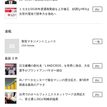
トヨタが2026年度通期業績を上方修正、好調なHEVは
読む
次世代電池で競争力を強化へ
連載
製造マネジメントニュース
一覧
2319 Articles
最新 3 件
日立建機の新社名「LANDCROS」を世界に発信、大谷
読む
選手がブランドアンバサダー就任
AI／データセンターで複合マシンの受注拡大、第1四半
読む
期過去最高のアマダ
台湾でのオールフォトニクスネットワーク活用拡大
読む
へ、富士通ら3社が戦略的協業