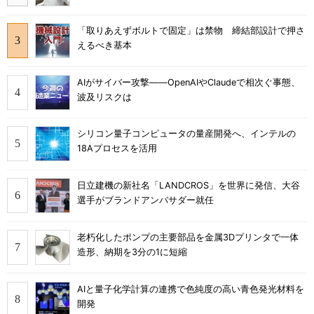
「取りあえずボルトで固定」は禁物 締結部設計で押さ
えるべき基本
AIがサイバー攻撃――OpenAIやClaudeで相次ぐ事態、
波及リスクは
シリコン量子コンピュータの量産開発へ、インテルの
18Aプロセスを活用
日立建機の新社名「LANDCROS」を世界に発信、大谷
選手がブランドアンバサダー就任
老朽化したポンプの主要部品を金属3Dプリンタで一体
造形、納期を3分の1に短縮
AIと量子化学計算の連携で色純度の高い青色発光材料を
開発