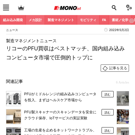
組み込み開発
メカ設計
製造マネジメント
モビリティ
FA
素材／化学
ニュース
2022年5月2日
製造マネジメントニュース
リコーのPFU買収はベストマッチ、国内組み込み
コンピュータ市場で圧倒的トップに
記事を見る
関連記事
6 Articles
PFUがミドルレンジの組み込みコンピュータ
読む
を投入、まずはヘルスケア市場から
PFU製スキャナーのスキャンデータを安全に
読む
クラウド保存、IoTサービスの実証実験
工場の生産を止めるネットワークトラブル、
読む