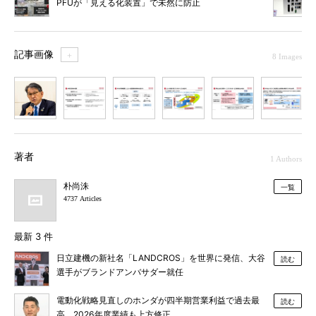
PFUが「見える化装置」で未然に防止
記事画像
＋
8 Images
1
2
3
4
5
6
7
著者
1 Authors
朴尚洙
一覧
4737 Articles
最新 3 件
日立建機の新社名「LANDCROS」を世界に発信、大谷
読む
選手がブランドアンバサダー就任
電動化戦略見直しのホンダが四半期営業利益で過去最
読む
高、2026年度業績も上方修正