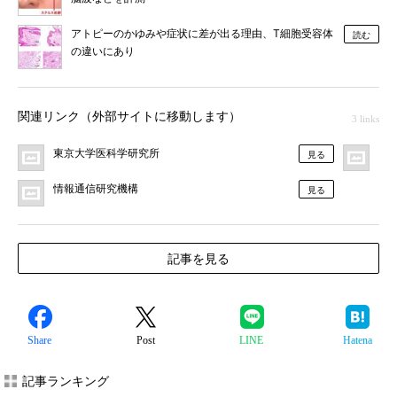
アトピーのかゆみや症状に差が出る理由、T細胞受容体
読む
の違いにあり
関連リンク（外部サイトに移動します）
3 links
東京大学医科学研究所
プ
見る
情報通信研究機構
見る
記事を見る
Share
Post
LINE
Hatena
記事ランキング