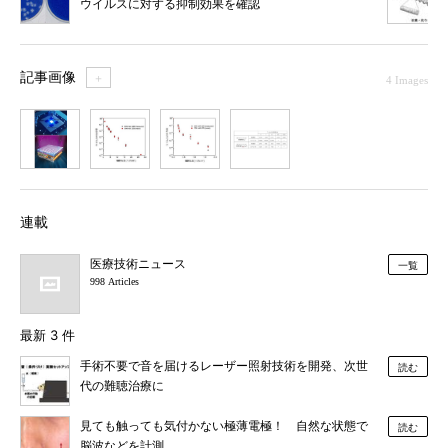
ウイルスに対する抑制効果を確認
記事画像
＋
4 Images
1
2
3
4
連載
医療技術ニュース
一覧
998 Articles
最新 3 件
手術不要で音を届けるレーザー照射技術を開発、次世
読む
代の難聴治療に
見ても触っても気付かない極薄電極！ 自然な状態で
読む
脳波などを計測