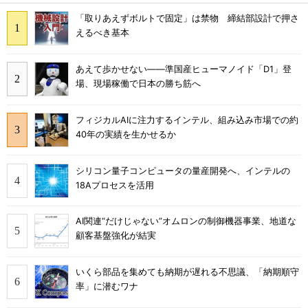
「取りあえずボルトで固定」は禁物 締結部設計で押さ
えるべき基本
あえて歩かせない――準国産ヒューマノイド「D1」登
場、現場稼働で日本の勝ち筋へ
フィジカルAIに注力するインテル、組み込み市場での約
40年の実績を生かせるか
シリコン量子コンピュータの量産開発へ、インテルの
18Aプロセスを活用
AI関連“だけじゃない”オムロンの制御機器事業、地道な
顧客基盤強化が結実
いくら部品を集めても納期が遅れる不思議、「納期順守
率」に潜むワナ