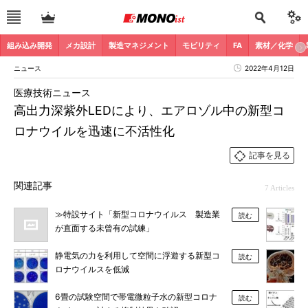
組み込み開発
メカ設計
製造マネジメント
モビリティ
FA
素材／化学
ニュース
2022年4月12日
医療技術ニュース
高出力深紫外LEDにより、エアロゾル中の新型コ
ロナウイルを迅速に不活性化
記事を見る
関連記事
7 Articles
≫特設サイト「新型コロナウイルス 製造業
読む
が直面する未曾有の試練」
静電気の力を利用して空間に浮遊する新型コ
読む
ロナウイルスを低減
6畳の試験空間で帯電微粒子水の新型コロナ
読む