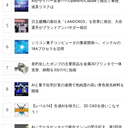
AIがサイバー攻撃――OpenAIやClaudeで相次ぐ事態、
波及リスクは
日立建機の新社名「LANDCROS」を世界に発信、大谷
選手がブランドアンバサダー就任
シリコン量子コンピュータの量産開発へ、インテルの
18Aプロセスを活用
老朽化したポンプの主要部品を金属3Dプリンタで一体
造形、納期を3分の1に短縮
AIと量子化学計算の連携で色純度の高い青色発光材料を
開発
【レベル14】生成AIを味方に、3D CADを使いこなそ
う！
AI／データセンターで複合マシンの受注拡大、第1四半