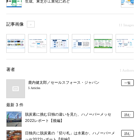
生成、東芝が工業化にめど
記事画像
＋
11 Images
1
2
3
4
5
6
7
著者
1 Authors
鹿内健太郎／セールスフォース・ジャパン
一覧
5 Articles
最新 3 件
脱炭素に挑む日独の違いを見た、ハノーバーメッセ
読む
2022レポート【後編】
日独共に脱炭素の「切り札」は水素か、ハノーバーメ
読む
ッセ2022レポート【前編】