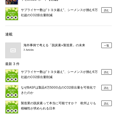
サプライヤー数は“トヨタ越え”、シーメンスが挑む6万
読む
社超のCO2排出量削減
連載
海外事例で考える「脱炭素×製造業」の未来
一覧
3 Articles
最新 3 件
サプライヤー数は“トヨタ越え”、シーメンスが挑む6万
読む
社超のCO2排出量削減
なぜBASFは製品4万5000点のCO2排出量を可視化で
読む
きたのか
製造業の脱炭素って本当に可能ですか？ 欧州よりも
読む
積極性が求められる日本