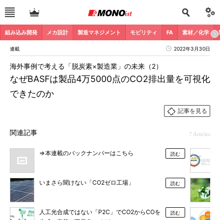
組み込み開発
メカ設計
製造マネジメント
モビリティ
FA
素材／化学
連載
2022年3月30日
海外事例で考える「脱炭素×製造業」の未来（2）
なぜBASFは製品4万5000点のCO2排出量を可視化
できたのか
記事を見る
関連記事
7 Articles
⇒本連載のバックナンバーはこちら
読む
いまさら聞けない「CO2ゼロ工場」
読む
人工光合成ではない「P2C」でCO2からCOを
読む