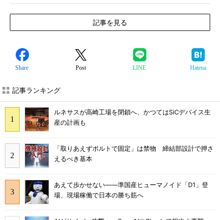
記事を見る
Share
Post
LINE
Hatena
記事ランキング
ルネサスが高崎工場を閉鎖へ、かつてはSiCデバイス生
産の計画も
「取りあえずボルトで固定」は禁物 締結部設計で押さ
えるべき基本
あえて歩かせない――準国産ヒューマノイド「D1」登
場、現場稼働で日本の勝ち筋へ