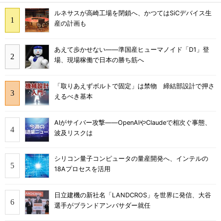
ルネサスが高崎工場を閉鎖へ、かつてはSiCデバイス生
産の計画も
あえて歩かせない――準国産ヒューマノイド「D1」登
場、現場稼働で日本の勝ち筋へ
「取りあえずボルトで固定」は禁物 締結部設計で押さ
えるべき基本
AIがサイバー攻撃――OpenAIやClaudeで相次ぐ事態、
波及リスクは
シリコン量子コンピュータの量産開発へ、インテルの
18Aプロセスを活用
日立建機の新社名「LANDCROS」を世界に発信、大谷
選手がブランドアンバサダー就任