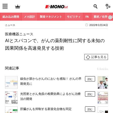
組み込み開発
メカ設計
製造マネジメント
モビリティ
FA
素材／化学
ニュース
2022年3月24日
医療機器ニュース
AIとスパコンで、がんの薬剤耐性に関する未知の
因果関係を高速発見する技術
記事を見る
関連記事
6 Articles
線虫が尿からがんのにおいを感知！ がんの早
読む
期発見に
光照射とがん免疫の相乗効果によるがん治療
読む
法の開発
肝臓がんを抑制する新規化合物を同定
読む