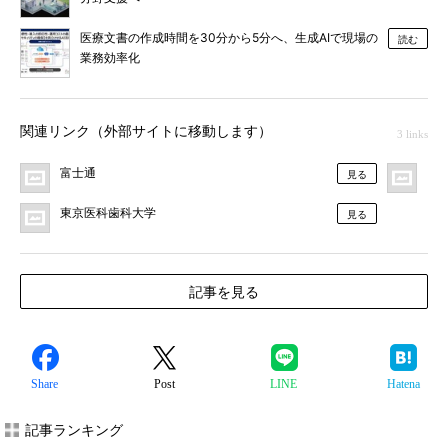
医療文書の作成時間を30分から5分へ、生成AIで現場の
読む
業務効率化
関連リンク（外部サイトに移動します）
3 links
富士通
プ
見る
東京医科歯科大学
見る
記事を見る
Share
Post
LINE
Hatena
記事ランキング