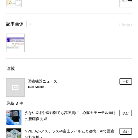
記事画像
＋
1 Images
1
連載
医療機器ニュース
一覧
1599 Articles
最新 3 件
少ないX線や造影剤でも高画質に、心臓カテーテル向け
読む
の新画像技術
NVIDIAがアステラスや富士フイルムと連携、AIで医療
読む
分野支援へ