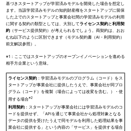
基づきスタートアップが学習済みモデルを開発した場合を想定し
ます。当該学習済みモデルの知的財産権をスタートアップに留保
した上でのスタートアップと事業会社間の学習済みモデルの利用
に関する契約の類型としては、大別して
ライセンス契約
と
利用契
約
（サービス提供契約）が考えられるでしょう。両契約は、おお
むね以下のように区別できます（モデル契約書（AI・利用契約）
前文解説参照）。
※1：ここではスタートアップのオープンイノベーションを進める
相手方企業という意味。
ライセンス契約
：学習済みモデルのプログラム（コード）をス
タートアップが事業会社に提供したうえで、事業会社が同プロ
グラム（コード）を複製（場合によっては改変を含む。）・使
※2
用する場合
利用契約
：スタートアップが事業会社には学習済みモデルのコ
ードを提供せず、「APIを通じて事業会社から処理対象となる
データの提供を受けたうえで同モデルを利用した処理結果を事
業会社に提供する」という内容の「サービス」を提供する場合