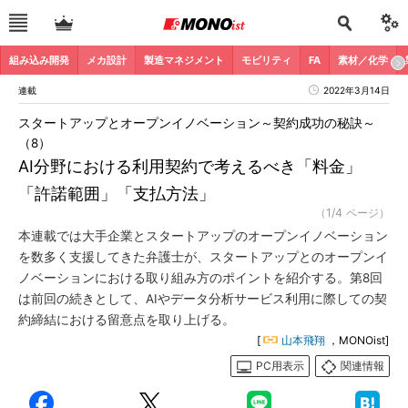
組み込み開発
メカ設計
製造マネジメント
モビリティ
FA
素材／化学
連載
2022年3月14日
スタートアップとオープンイノベーション～契約成功の秘訣～
（8）
AI分野における利用契約で考えるべき「料金」
「許諾範囲」「支払方法」
（1/4 ページ）
本連載では大手企業とスタートアップのオープンイノベーション
を数多く支援してきた弁護士が、スタートアップとのオープンイ
ノベーションにおける取り組み方のポイントを紹介する。第8回
は前回の続きとして、AIやデータ分析サービス利用に際しての契
約締結における留意点を取り上げる。
[
山本飛翔
，MONOist]
PC用表示
関連情報