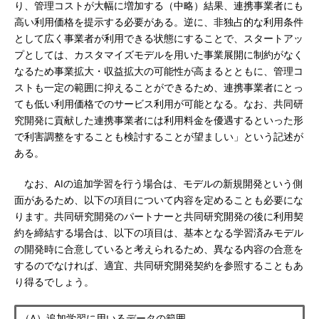
り、管理コストが大幅に増加する（中略）結果、連携事業者にも
高い利用価格を提示する必要がある。逆に、非独占的な利用条件
として広く事業者が利用できる状態にすることで、スタートアッ
プとしては、カスタマイズモデルを用いた事業展開に制約がなく
なるため事業拡大・収益拡大の可能性が高まるとともに、管理コ
ストも一定の範囲に抑えることができるため、連携事業者にとっ
ても低い利用価格でのサービス利用が可能となる。なお、共同研
究開発に貢献した連携事業者には利用料金を優遇するといった形
で利害調整をすることも検討することが望ましい」という記述が
ある。
なお、AIの追加学習を行う場合は、モデルの新規開発という側
面があるため、以下の項目について内容を定めることも必要にな
ります。共同研究開発のパートナーと共同研究開発の後に利用契
約を締結する場合は、以下の項目は、基本となる学習済みモデル
の開発時に合意していると考えられるため、異なる内容の合意を
するのでなければ、適宜、共同研究開発契約を参照することもあ
り得るでしょう。
（A）追加学習に用いるデータの範囲