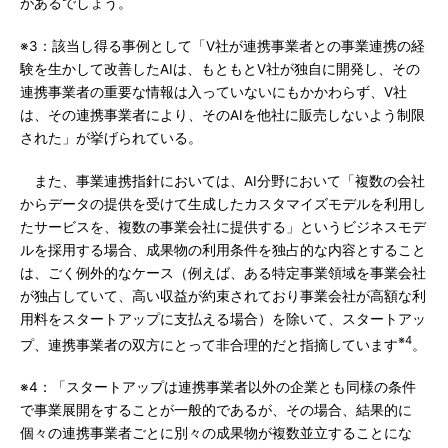
があるでしょう。
※3：該当し得る事例として「V社が連携事業者との事業連携の経
験を生かして改善したAIは、もともとV社が独自に開発し、その
連携事業者の重要な情報は入っていないにもかかわらず、V社
は、その連携事業者により、そのAIを他社に販売しないよう制限
された」が挙げられている。
また、事業連携指針においては、AI分野において「複数の会社
からデータの提供を受けて生成したカスタマイズモデルを利用し
たサービスを、複数の事業会社に提供する」というビジネスモデ
ルを採用する場合、成果物の利用条件を独占的な内容とすること
は、ごく例外的なケース（例えば、ある特定事業領域を事業会社
が独占していて、高い収益が約束されており事業会社が高額な利
用料をスタートアップに支払える場合）を除いて、スタートアッ
※4
プ、連携事業者の双方にとって非合理的だと指摘しています
。
※4：「スタートアップは連携事業者以外の企業とも同様の条件
で事業展開をすることが一般的であるが、その場合、結果的に
個々の連携事業者ごとに別々の成果物が複数並立することにな