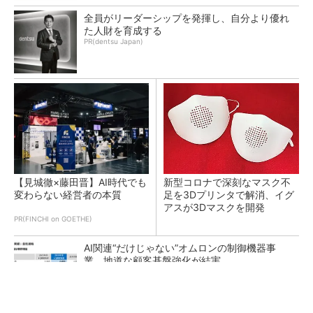
全員がリーダーシップを発揮し、自分より優れ
た人財を育成する
PR(dentsu Japan)
【見城徹×藤田晋】AI時代でも
新型コロナで深刻なマスク不
変わらない経営者の本質
足を3Dプリンタで解消、イグ
アスが3Dマスクを開発
PR(FINCHI on GOETHE)
AI関連“だけじゃない”オムロンの制御機器事
業、地道な顧客基盤強化が結実