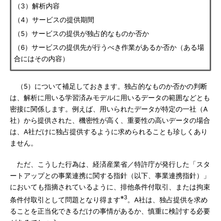
（3）解析内容
（4）サービスの提供期間
（5）サービスの提供が独占的なものか否か
（6）サービスの提供先が行うべき作業があるか否か（ある場
合にはその内容）
（5）について補足しておきます。独占的なものか否かの判断
は、解析に用いる学習済みモデルに用いるデータの範囲などとも
密接に関係します。例えば、用いられたデータが特定の一社（A
社）から提供された、機密性が高く、重要性の高いデータの場合
は、A社だけに独占提供するように求められることも珍しくあり
ません。
ただ、こうした行為は、経済産業省／特許庁が発行した「スタ
ートアップとの事業連携に関する指針（以下、事業連携指針）」
においても指摘されているように、排他条件付取引、または拘束
※3
条件付取引として問題となり得ます
。A社は、独占提供を求め
ることを正当化できるだけの事情があるか、慎重に検討する必要