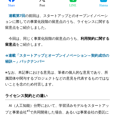
Share
Post
LINE
Hatena
連載第7回
の前回は、スタートアップとのオープンイノベーシ
ョンに際しての事業化段階の留意点のうち、ライセンスに関する
留意点をご紹介しました。
今回は、同じく事業化段階の留意点のうち、
利用契約に関する
留意点
をご紹介します。
⇒連載「スタートアップとオープンイノベーション～契約成功の
秘訣～」バックナンバー
※なお、本記事における意見は、筆者の個人的な意見であり、所
属団体や関与するプロジェクトなどの意見を代表するものではな
いことを念のため付言します。
ライセンス契約との違い
AI（人工知能）分野において、学習済みモデルをスタートアッ
※1
プと事業会社
で共同開発した場合、あるいは事業会社の委託に