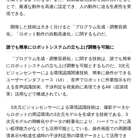
とで、最適な動作を高速に設定でき、人の動作に迫る生産性を実
現できる。
開発した技術は大きく分けると「プログラム生成・調整容易
化」「ロボット動作の自動高速化」に関するものだ。
誰でも簡単にロボットシステムの立ち上げ調整を可能に
「プログラム生成・調整容易化」に関する技術は、誰でも簡単
にロボットシステムの立ち上げ調整を可能とするものだ。3次元
ビジョンセンサーによる環境認識関連技術、簡単に操作ができる
ユーザーインタフェース（UI）、音声でロボットに作業指示を行
える音声認識技術、干渉判定を視覚的に表現できるAR（拡張現
実）活用などで構成されている。
3次元ビジョンセンサーによる環境認識技術は、撮影データか
らロボットの周辺環境の3次元モデルを生成する技術である。3
次元モデルの簡略化やデータの軽量化により、ハードウェアに高
い処理能力がなくても活用可能としている。操作画面での周囲環
境表示や軌道生成時の干渉判定用の環境データとして活用でき