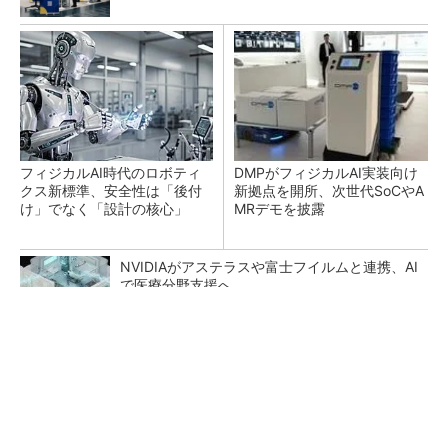
フィジカルAI時代のロボティ
DMPがフィジカルAI実装向け
クス新標準、安全性は「後付
新拠点を開所、次世代SoCやA
け」でなく「設計の核心」
MRデモを披露
NVIDIAがアステラスや富士フイルムと連携、AI
で医療分野支援へ
【見城徹×藤田晋】AI時代でも変わらない経営
者の本質
PR(FINCHI on GOETHE)