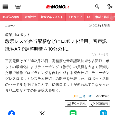
組み込み開発
メカ設計
製造マネジメント
モビリティ
FA
素材／化学
ニュース
2022年3月1日
産業用ロボット
教示レスで弁当配膳などにロボット活用、音声認
識やARで調整時間を10分の1に
（1/2 ページ）
三菱電機は2022年2月28日、高精度な音声認識技術や多関節ロボ
ットの最適化によりティーチング（教示）の負荷を大きく低減し
た形で動作プログラミングを自動生成する複合技術「ティーチン
グレスロボットシステム技術」の開発を発表した。ロボット活用
のハードルを下げることで、従来ロボットが使われてこなかった
食品工場などでの用途拡大を狙う。
[
三島一孝
，MONOist]
PC用表示
関連情報