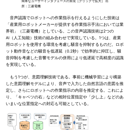
簡単なユーザーインタフェースの実現［クリックで拡大］ 出
所：三菱電機
音声認識でロボットへの作業指示を行えるようにした技術は
「産業用ロボットメーカーが提供する作業指示手法においては業
界初」（三菱電機）としている。この音声認識技術は2つの
AI（人工知能）技術の組み合わせで実現している。1つは、産業
用ロボットを使用する環境を考慮し騒音を抑制するものだ。ロボ
ット動作音などの騒音を低遅延（0.2秒）で効率的に抑圧し、騒
音抑制を考慮した音響モデルの併用により低遅延で高精度の認識
を実現している。
もう1つが、意図理解技術である。事前に機械学習により構築
した意図理解モデルにより、音声で入力した自然言語の意図を推
定し、さらにロボットへの作業指示の内容を推定する。これによ
り、「キャベツの右」などの相対位置指定や「少し上」などのあ
いまいな位置指定への対応も可能としている。