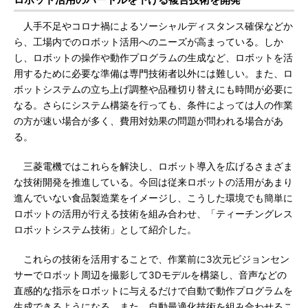
人手不足やコロナ禍によるソーシャルディスタンス確保などか
ら、工場内でのロボット活用へのニーズが高まっている。しか
し、ロボットの操作や動作プログラムの生成など、ロボットを活
用するために必要な準備は専門技術者以外には難しい。また、ロ
ボットシステムの立ち上げ調整や品種切り替えにも時間が必要に
なる。さらにシステム構築を行っても、条件によっては人の作業
の方が速い場合が多く、費用対効果の問題が問われる場合があ
る。
三菱電機ではこれらを解決し、ロボット導入を広げるさまざま
な技術開発を推進している。今回は従来ロボットの活用があまり
進んでいない食品製造業をイメージし、こうした環境でも簡単に
ロボットの活用が行える技術を組み合わせ、「ティーチングレス
ロボットシステム技術」として紹介した。
これらの技術を活用することで、作業前に3次元ビジョンセン
サーでロボット周辺を撮影して3Dモデルを構築し、音声などの
直感的な指示をロボットに与えるだけで自動で動作プログラムを
生成できるようになる。また、自動最適化技術を組み合わせるこ