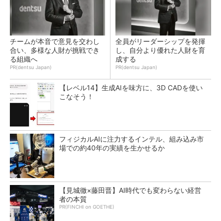
チームが本音で意見を交わし
全員がリーダーシップを発揮
合い、多様な人財が挑戦でき
し、自分より優れた人財を育
る組織へ
成する
PR(dentsu Japan)
PR(dentsu Japan)
【レベル14】生成AIを味方に、3D CADを使い
こなそう！
フィジカルAIに注力するインテル、組み込み市
場での約40年の実績を生かせるか
【見城徹×藤田晋】AI時代でも変わらない経営
者の本質
PR(FINCHI on GOETHE)