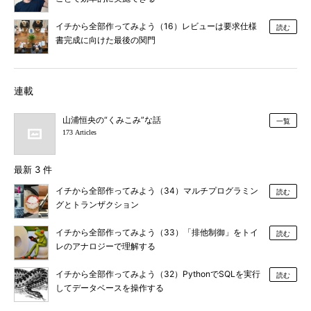
イチから全部作ってみよう（16）レビューは要求仕様
読む
書完成に向けた最後の関門
連載
山浦恒央の“くみこみ”な話
一覧
173 Articles
最新 3 件
イチから全部作ってみよう（34）マルチプログラミン
読む
グとトランザクション
イチから全部作ってみよう（33）「排他制御」をトイ
読む
レのアナロジーで理解する
イチから全部作ってみよう（32）PythonでSQLを実行
読む
してデータベースを操作する