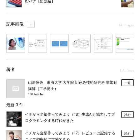
むバグ【出題編】
記事画像
＋
14 Images
1
2
3
4
5
6
7
著者
1 Authors
山浦恒央 東海大学 大学院 組込み技術研究科 非常勤
一覧
講師（工学博士）
138 Articles
最新 3 件
イチから全部作ってみよう（18）生成AIと協力してプ
読む
ログラミングする時代がきた
イチから全部作ってみよう（17）レビューは記録する
読む
ことで効率的に実施できる