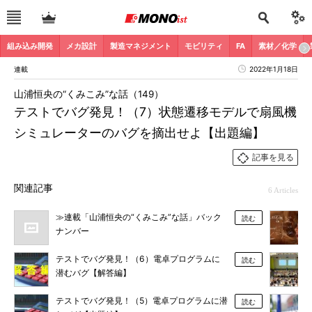
組み込み開発
メカ設計
製造マネジメント
モビリティ
FA
素材／化学
連載
2022年1月18日
山浦恒央の“くみこみ”な話（149）
テストでバグ発見！（7）状態遷移モデルで扇風機
シミュレーターのバグを摘出せよ【出題編】
記事を見る
関連記事
6 Articles
≫連載「山浦恒央の“くみこみ”な話」バック
読む
ナンバー
テストでバグ発見！（6）電卓プログラムに
読む
潜むバグ【解答編】
テストでバグ発見！（5）電卓プログラムに潜
読む