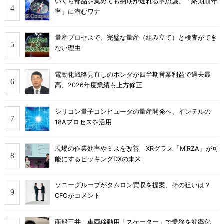
いくら部品を集めても納期が遅れる不思議、「納期順守
率」に潜むワナ
量産プロセスで、完璧な量産（組み立て）と検査ができ
ない理由
電動化戦略見直しのホンダが四半期営業利益で過去最
高、2026年度業績も上方修正
シリコン量子コンピュータの量産開発へ、インテルの
18Aプロセスを活用
現場の作業効率やミスを改善 XRグラス「MiRZA」が可
能にするピッキングDXの未来
ソニーグループがタムロン買収を提案、その狙いは？
CFOがコメント
商船三井、車両移動用「スケーター」で業務を効率化