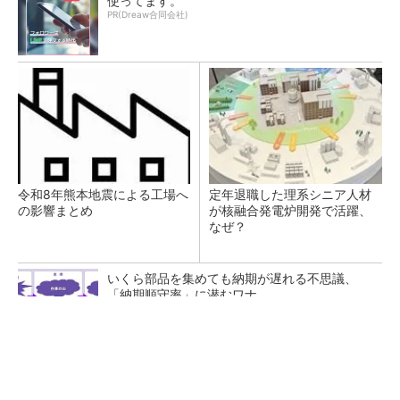
使ってます。
PR(Dreaw合同会社)
令和8年熊本地震による工場へ
定年退職した理系シニア人材
の影響まとめ
が核融合発電炉開発で活躍、
なぜ？
いくら部品を集めても納期が遅れる不思議、
「納期順守率」に潜むワナ
SNSアカウントを着実に成長。実はみんなココ
使ってます。