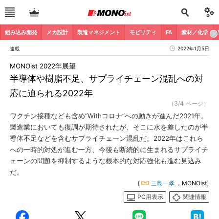
組み込み開発
メカ設計
製造マネジメント
モビリティ
FA
素材／化学
連載
2022年1月5日
MONOist 2022年展望
半導体や樹脂不足、サプライチェーン混乱への対
応に迫られる2022年
（3/4 ページ）
ワクチン接種なども含め“Withコロナ”への動きが進んだ2021年。
製造業においても復調が期待されたが、そこに水を差したのが半
導体不足などを含むサプライチェーン混乱だ。2022年はこれら
への一時的対処が進む一方、今後も断続的に生まれるサプライチ
ェーンの問題を抑制するような根本的な対応強化も進む見込み
だ。
[
三島一孝
，MONOist]
PC用表示
関連情報