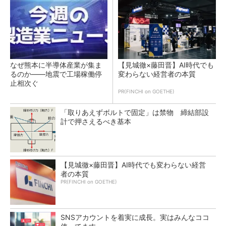
なぜ熊本に半導体産業が集ま
【見城徹×藤田晋】AI時代でも
るのか――地震で工場稼働停
変わらない経営者の本質
止相次ぐ
PR(FINCHI on GOETHE)
「取りあえずボルトで固定」は禁物 締結部設
計で押さえるべき基本
【見城徹×藤田晋】AI時代でも変わらない経営
者の本質
PR(FINCHI on GOETHE)
SNSアカウントを着実に成長。実はみんなココ