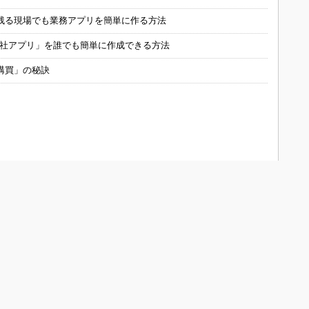
残る現場でも業務アプリを簡単に作る方法
自社アプリ」を誰でも簡単に作成できる方法
購買」の秘訣
ONOistについて
会員メニュー
メディアガイド
新規読者登録（電子版登録）