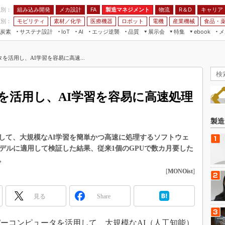
程別：
組み込み開発
メカ設計
製造マネジメント
物流
R＆D
キャリア
FA
業別：
モビリティ
素材／化学
医療機器
ロボット
電機
産業機械
食品・
炭素
サステナ設計
エッジ逆襲
品質
展示会
特集
メ
IoT
AI
ebook
伝承
組み込み開発
CEATEC
読者調査まとめ
編集後記
を活用し、AI学習を容易に高速...
JIMTOF
保全
メカ設計
つながるクルマ
組込み/エッジ コンピューティング
ス
 AI
製造マネジメント
5G
展＆IoT/5Gソリューション展
VR／AR
FA
を活用し、AI学習を容易に高速処理
IIFES
モビリティ
フィールドサービス
国際ロボット展
素材／化学
FPGA
製造
ジャパンモビリティショー
組み込み画像技術
して、大規模なAI学習を簡単かつ高速に処理するソフトウェ
TECHNO-FRONTIER
デルに適用して検証した結果、従来1個のGPUで数カ月要した
組み込みモデリング
人テク展
。
Windows Embedded
[
MONOist
]
スマート工場EXPO
車載ソフト開発
EdgeTech+
見る
Share
ISO26262
日本ものづくりワールド
無償設計ツール
AUTOMOTIVE WORLD
ーパーコンピュータを活用して、大規模なAI（人工知能）