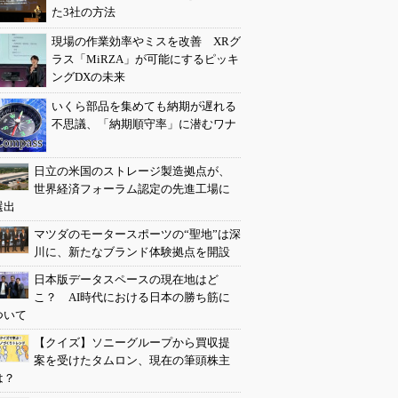
た3社の方法
現場の作業効率やミスを改善 XRグ
ラス「MiRZA」が可能にするピッキ
ングDXの未来
いくら部品を集めても納期が遅れる
不思議、「納期順守率」に潜むワナ
日立の米国のストレージ製造拠点が、
世界経済フォーラム認定の先進工場に
選出
マツダのモータースポーツの“聖地”は深
川に、新たなブランド体験拠点を開設
日本版データスペースの現在地はど
こ？ AI時代における日本の勝ち筋に
ついて
【クイズ】ソニーグループから買収提
案を受けたタムロン、現在の筆頭株主
は？