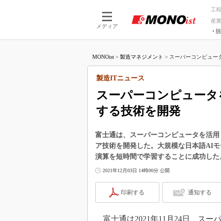
工
産
メディア
脱
つながる技術
AI×技術
MONOist
>
製造マネジメント
>
スーパーコンピュータ
つながる工場
AI×設備
つながるサービ
Physical
製造ITニュース
スーパーコンピュータ
する技術を開発
富士通は、スーパーコンピュータを活用
ア技術を開発した。大規模な日本語AIモ
演算を短時間で学習することに成功した
2021年12月03日 14時00分 公開
印刷する
通知する
富士通は2021年11月24日、ス