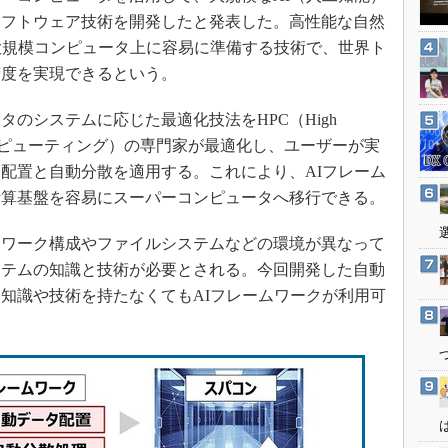
3Dプリンタ
産業オープンネット展
ソフトウェア技術を開発したと発表した。高性能な自然
デジタルツインとCAE
大規模コンピュータ上に容易に準備する技術で、世界ト
S＆OP
精度を実現できるという。
インダストリー4.0
のシステムに応じた最適化技法をHPC（High
イノベーション
g、高性能コンピューティング）の専門家が最適化し、ユーザーが実
製造業ビッグデータ
配置と自動分散を適用する。これにより、AIフレーム
メイドインジャパン
計算基盤を容易にスーパーコンピュータへ移行できる。
植物工場
ワーク構成やファイルシステムなどの環境が異なって
知財マネジメント
ステムの知識と技術が必要とされる。今回開発した自動
海外生産
知識や技術を持たなくてもAIフレームワークが利用可
グローバル設計・開発
制御セキュリティ
新型コロナへの対応