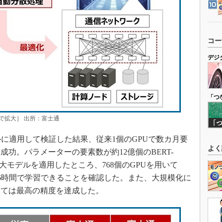
コー
デジ
「つ
で拡大］ 出所：富士通
に適用して検証した結果、従来1個のGPUで数カ月要
よく
功。パラメーターの要素数が約12億個のBERT-
9Bの巨大モデルを適用したところ、768個のGPUを用いて
.9Bを約16時間で学習できることを確認した。また、大規模化に
しては最高の精度を達成した。