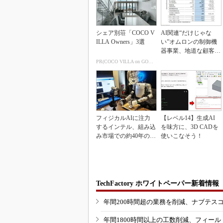
シェア別荘「COCO V
AI関連“だけじゃな
ILLA Owners」3選
い”オムロンの制御機
器事業、地道な顧客基
盤強化が結実
PR(COCO VILLA on GOETHE)
フィジカルAIに注力
【レベル14】生成AI
するインテル、組み込
を味方に、3D CADを
み市場での約40年の実
使いこなそう！
績を生かせるか
TechFactory ホワイトペーパー新着情報
年間200時間超の業務を削減、ナブテス
年間1800時間以上の工数削減、フィー