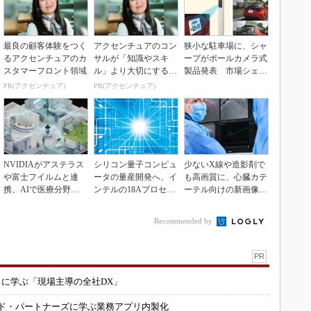
最良の顧客体験をつく
アクセンチュアのコン
狭小な駐車場に、シャ
るアクセンチュアのカ
サルが「知識やスキ
ープがポールカメラ式
スタマーフロント領域
ル」より大切にする視
製品発表 市場シェア
点
10％目指す
PR(アクセンチュア)
PR(アクセンチュア)
NVIDIAがアステラス
シリコン量子コンピュ
少ないX線や造影剤で
や富士フイルムと連
ータの量産開発へ、イ
も高画質に、心臓カテ
携、AIで医療分野支
ンテルの18Aプロセス
ーテル向けの新画像技
援へ
を活用
術
Recommended by
PR
コに学ぶ「現場主導の全社DX」
ルド・パートナーズに学ぶ業務アプリ内製化