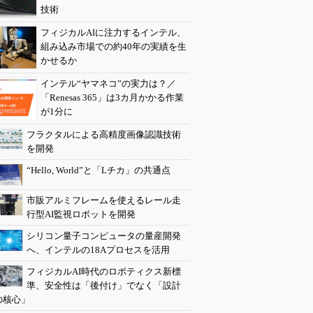
技術
フィジカルAIに注力するインテル、
組み込み市場での約40年の実績を生
かせるか
インテル“ヤマネコ”の実力は？／
「Renesas 365」は3カ月かかる作業
が1分に
フラクタルによる高精度画像認識技術
を開発
“Hello, World”と「Lチカ」の共通点
市販アルミフレームを使えるレール走
行型AI監視ロボットを開発
シリコン量子コンピュータの量産開発
へ、インテルの18Aプロセスを活用
フィジカルAI時代のロボティクス新標
準、安全性は「後付け」でなく「設計
の核心」