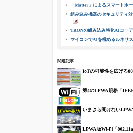
「Matter」によるスマートホー
組み込み機器のセキュリティ対
TRONの組み込み特化AIコー
マイコンでAIを極めるルネサ
関連記事
IoTの可能性を広げる8
第4のLPWA規格「IEEE 
いまさら聞けないLPWA
LPWA版Wi-Fi「802