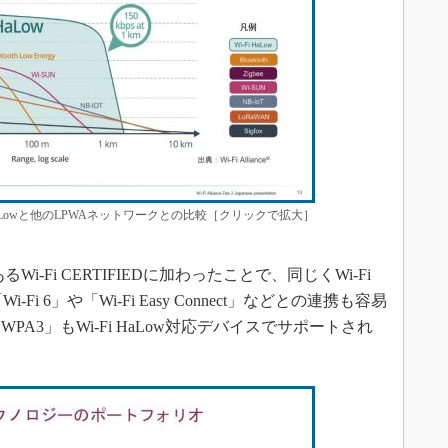
HaLowと他のLPWAネットワークとの比較［クリックで拡大］
i-Fi CERTIFIEDに加わったことで、同じくWi-Fi
Fi 6」や「Wi-Fi Easy Connect」などとの連携も容易
A3」もWi-Fi HaLow対応デバイスでサポートされ