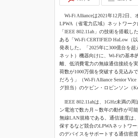
Wi-Fi Allianceは2021年12
LPWA（省電力広域）ネットワーク
「IEEE 802.11ah」の技術を搭
ある「Wi-Fi CERTIFIED HaLow（
発表した。「2025年に300億台を
ネット）機器向けに、Wi-Fiの基
離、低消費電力の無線通信接続を実現
荷数が1000万個を突破する見込み
だろう」（Wi-Fi Alliance Senior V
グ担当）のケビン・ロビンソン（Kevin
IEEE 802.11ahは、1GHz
ン電池で数カ月～数年の動作が可能
無線LAN規格である。通信速度は、近距
保するなど競合のLPWAネットワ
のデバイスをサポートする通信密