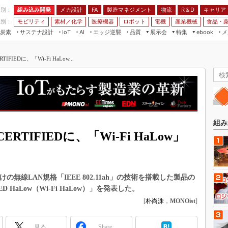
程別：
組み込み開発
メカ設計
製造マネジメント
物流
R＆D
キャリア
FA
業別：
モビリティ
素材／化学
医療機器
ロボット
電機
産業機械
食品・
炭素
サステナ設計
エッジ逆襲
品質
展示会
特集
メ
IoT
AI
ebook
伝承
組み込み開発
CEATEC
読者調査まとめ
編集後記
ERTIFIEDに、「Wi-Fi HaLow...
JIMTOF
保全
メカ設計
つながるクルマ
組込み/エッジ コンピューティング
ス
 AI
製造マネジメント
5G
展＆IoT/5Gソリューション展
VR／AR
FA
IIFES
モビリティ
フィールドサービス
国際ロボット展
素材／化学
FPGA
組み
ジャパンモビリティショー
i CERTIFIEDに、「Wi-Fi HaLow」
組み込み画像技術
TECHNO-FRONTIER
組み込みモデリング
人テク展
Windows Embedded
スマート工場EXPO
ーク向けの無線LAN規格「IEEE 802.11ah」の技術を搭載した製品の
車載ソフト開発
D HaLow（Wi-Fi HaLow）」を発表した。
EdgeTech+
ISO26262
[
朴尚洙
，
MONOist
]
日本ものづくりワールド
無償設計ツール
AUTOMOTIVE WORLD
見る
Share