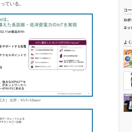
なっている。
コー
ロボ
エッ
よく
 出所：Wi-Fi Alliance