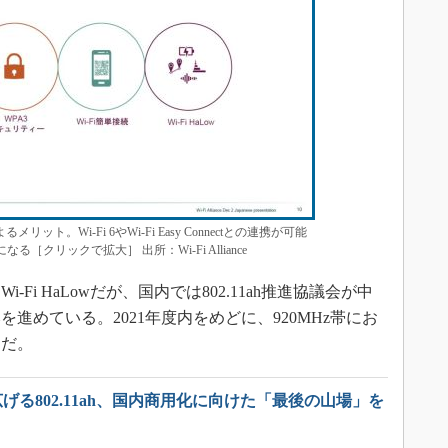
るメリット。Wi-Fi 6やWi-Fi Easy Connectとの連携が可能
［クリックで拡大］ 出所：Wi-Fi Alliance
i HaLowだが、国内では802.11ah推進協議会が中
進めている。2021年度内をめどに、920MHz帯にお
しだ。
広げる802.11ah、国内商用化に向けた「最後の山場」を