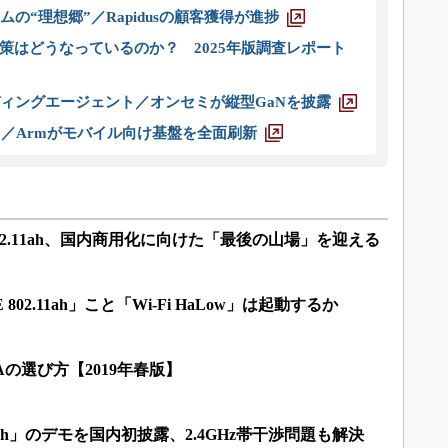
ムの“理想郷”／Rapidusの顧客獲得が進捗
策はどうなっているのか？ 2025年版調査レポート
ディングエージェント／オンセミが縦型GaNを披露
ス／Armがモバイル向け基盤を全面刷新
02.11ah、国内商用化に向けた「最後の山場」を迎える
802.11ah」こと「Wi-Fi HaLow」は起動するか
の選び方【2019年春版】
.11ah」のデモを国内初披露、2.4GHz帯干渉問題も解決