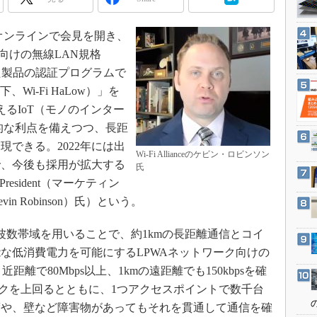
3Dプリンタ
産業オープンネット展
デジタルツインとCAE
月2日、オンラインで会見を開き、
S＆OP
向けの無線LAN規格
インダストリー4.0
載した製品の認証プログラムで
以下、Wi-Fi HaLow）」を
イノベーション
超えるIoT（モノのインター
製造業ビッグデータ
本的な利点を備えつつ、長距
メイドインジャパン
できる。2022年には出
Wi-Fi Allianceのケビン・ロビンソン
植物工場
で、今後も採用が拡大する
氏
知財マネジメント
ice President（マーケティン
 Robinson）氏）という。
海外生産
グローバル設計・開発
未満の周波数帯域を用いることで、約1kmの長距離通信とコイ
制御セキュリティ
な低消費電力を可能にするLPWAネットワーク向けの
新型コロナへの対応
離で80Mbps以上、1kmの遠距離でも150kbpsを確
ークを上回るとともに、1つアクセスポイントで数千台
度や、壁など障害物があってもそれを貫通して通信を確