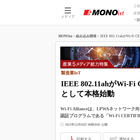
工
産
メディア
脱
つながる技術
AI×技術
MONOist
>
組み込み開発
>
IEEE 802.11ahがWi-Fi C
つながる工場
AI×設備
つながるサービ
Physical
製造業IoT
IEEE 802.11ahがWi-F
として本格始動
Wi-Fi Allianceは、LPWAネットワ
認証プログラムである「Wi-Fi CERTIFIE
2021年12月03日 06時30分 公開
印刷する
通知する