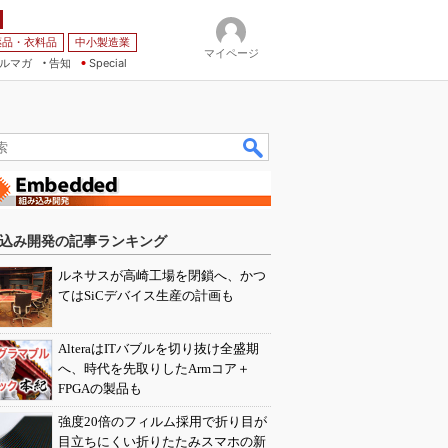
薬品・衣料品
中小製造業
マイページ
ルマガ
告知
Special
込み開発の記事ランキング
ルネサスが高崎工場を閉鎖へ、かつ
てはSiCデバイス生産の計画も
AlteraはITバブルを切り抜け全盛期
へ、時代を先取りしたArmコア＋
FPGAの製品も
強度20倍のフィルム採用で折り目が
目立ちにくい折りたたみスマホの新