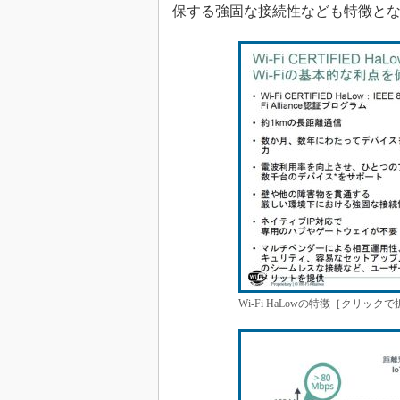
保する強固な接続性なども特徴と
Wi-Fi HaLowの特徴［クリックで拡大］