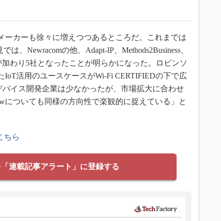
の開発メーカーも徐々に増えつつあるところだ。これまでは
ewracomの他、Adapt-IP、Methods2Business、
Semidesignが加わり5社となったことが明らかになった。ロビンソ
たIoT活用のユースケースがWi-Fi CERTIFIEDの下で広
、デバイス開発企業は少なかったが、市場拡大に合わせ
aLowについても同様の方向性で楽観的に捉えている」と
こちら
を「連載記事アラート」に登録する