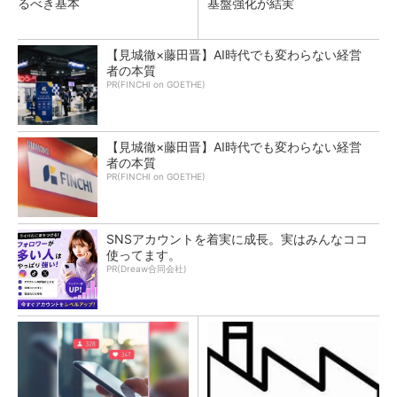
るべき基本
基盤強化が結実
【見城徹×藤田晋】AI時代でも変わらない経営
者の本質
PR(FINCHI on GOETHE)
【見城徹×藤田晋】AI時代でも変わらない経営
者の本質
PR(FINCHI on GOETHE)
SNSアカウントを着実に成長。実はみんなココ
使ってます。
PR(Dreaw合同会社)