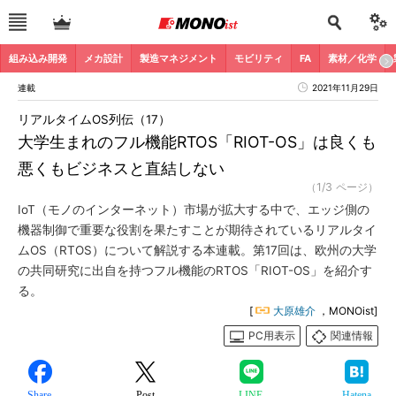
組み込み開発
メカ設計
製造マネジメント
モビリティ
FA
素材／化学
連載
2021年11月29日
リアルタイムOS列伝（17）
大学生まれのフル機能RTOS「RIOT-OS」は良くも
悪くもビジネスと直結しない
（1/3 ページ）
IoT（モノのインターネット）市場が拡大する中で、エッジ側の
機器制御で重要な役割を果たすことが期待されているリアルタイ
ムOS（RTOS）について解説する本連載。第17回は、欧州の大学
の共同研究に出自を持つフル機能のRTOS「RIOT-OS」を紹介す
る。
[
大原雄介
，MONOist]
PC用表示
関連情報
Share
Post
LINE
Hatena