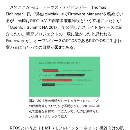
さてここからは、トーマス・アイヒンガー（Thomas
Eichinger）氏（現在はMolekuleでFirmware Managerを務めてい
るが、当時はRIOT e.V.の創業者兼取締役という立場にいた）が
「OpenIoT Summit NA 2017」で公開したスライドをベースに紹
介したい。研究プロジェクトの一環に近かったと思われる
Feuerwareが、オープンソースのRTOSであるRIOT-OSに生まれ
変わるに当たっての目標が
図3
である。
図3 2013年の当時からセキュリティについてど
の程度考慮していたかは不明ながら、2017年の時
点で主要な目標の一つに入っていたのは素晴らし
いと思う［クリックで拡大］
RTOSというよりもIoT（モノのインターネット）機器向けの汎