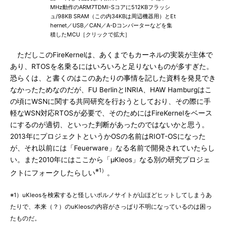
MHz動作のARM7TDMI-Sコアに512KBフラッシ
ュ/98KB SRAM（この内34KBは周辺機器用）とEt
hernet／USB／CAN／A-Dコンバーターなどを集
積したMCU［クリックで拡大］
ただしこのFireKernelは、あくまでもカーネルの実装が主体で
あり、RTOSを名乗るにはいろいろと足りないものが多すぎた。
恐らくは、と書くのはこのあたりの事情を記した資料を発見でき
なかったためなのだが、FU BerlinとINRIA、HAW Hamburgはこ
の頃にWSNに関する共同研究を行おうとしており、その際に手
軽なWSN対応RTOSが必要で、そのためにはFireKernelをベース
にするのが適切、といった判断があったのではないかと思う。
2013年にプロジェクトというかOSの名前はRIOT-OSになった
が、それ以前には「Feuerware」なる名前で開発されていたらし
い。また2010年にはここから「μKleos」なる別の研究プロジェ
※1）
クトにフォークしたらしい
。
※1）uKleosを検索すると怪しいポルノサイトが山ほどヒットしてしまうあ
たりで、本来（？）のuKleosの内容がさっぱり不明になっているのは困っ
たものだ。