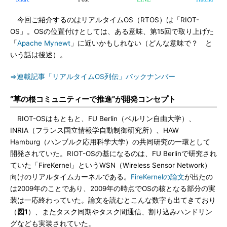
今回ご紹介するのはリアルタイムOS（RTOS）は「RIOT-
OS」。OSの位置付けとしては、ある意味、第15回で取り上げた
「
Apache Mynewt
」に近いかもしれない（どんな意味で？ と
いう話は後述）。
⇒連載記事「リアルタイムOS列伝」バックナンバー
“草の根コミュニティーで推進”が開発コンセプト
RIOT-OSはもともと、FU Berlin（ベルリン自由大学）、
INRIA（フランス国立情報学自動制御研究所）、HAW
Hamburg（ハンブルク応用科学大学）の共同研究の一環として
開発されていた。RIOT-OSの基になるのは、FU Berlinで研究され
ていた「FireKernel」というWSN（Wireless Sensor Network）
向けのリアルタイムカーネルである。
FireKernelの論文
が出たの
は2009年のことであり、2009年の時点でOSの核となる部分の実
装は一応終わっていた。論文を読むとこんな数字も出てきており
（
図1
）、またタスク同期やタスク間通信、割り込みハンドリン
グなども実装されていた。