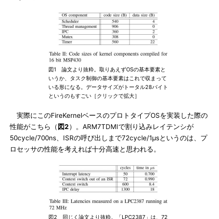
図1 論文より抜粋。取りあえずOSの基本要素と
いうか、タスク制御の基本要素はこれで収まって
いる形になる。データサイズがトータル28バイト
というのもすごい［クリックで拡大］
実際にこのFireKernelベースのプロトタイプOSを実装した際の
性能がこちら（
図2
）。ARM7TDMIで割り込みレイテンシが
50cycle/700ns、ISRの呼び出しまで72cycle/1μsというのは、プ
ロセッサの性能を考えれば十分高速と思われる。
図2 同じく論文より抜粋。「LPC2387」は、72