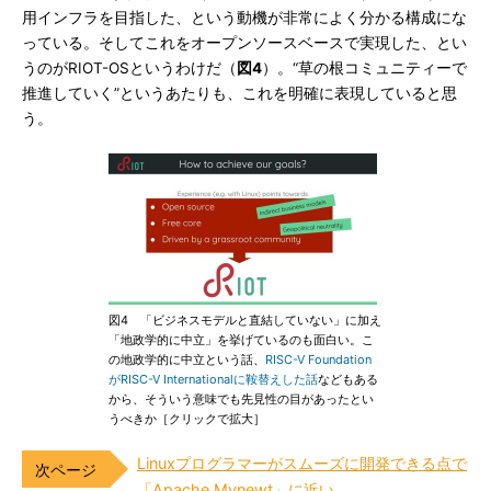
用インフラを目指した、という動機が非常によく分かる構成にな
っている。そしてこれをオープンソースベースで実現した、とい
うのがRIOT-OSというわけだ（
図4
）。“草の根コミュニティーで
推進していく”というあたりも、これを明確に表現していると思
う。
図4 「ビジネスモデルと直結していない」に加え
「地政学的に中立」を挙げているのも面白い。こ
の地政学的に中立という話、
RISC-V Foundation
がRISC-V Internationalに鞍替えした話
などもある
から、そういう意味でも先見性の目があったとい
うべきか［クリックで拡大］
Linuxプログラマーがスムーズに開発できる点で
「Apache Mynewt」に近い