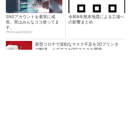
SNSアカウントを着実に成
令和8年熊本地震による工場へ
長。実はみんなココ使ってま
の影響まとめ
す。
PR(Dreaw合同会社)
新型コロナで深刻なマスク不足を3Dプリンタ
で解消、イグアスが3Dマスクを開発
【レベル14】生成AIを味方に、3D CADを使い
こなそう！
狭小な駐車場に、シャープがポールカメラ式製
品発表 市場シェア10％目指す