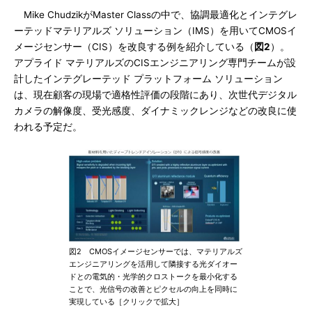
Mike ChudzikがMaster Classの中で、協調最適化とインテグレ
ーテッドマテリアルズ ソリューション（IMS）を用いてCMOSイ
メージセンサー（CIS）を改良する例を紹介している（
図2
）。
アプライド マテリアルズのCISエンジニアリング専門チームが設
計したインテグレーテッド プラットフォーム ソリューション
は、現在顧客の現場で適格性評価の段階にあり、次世代デジタル
カメラの解像度、受光感度、ダイナミックレンジなどの改良に使
われる予定だ。
図2 CMOSイメージセンサーでは、マテリアルズ
エンジニアリングを活用して隣接する光ダイオー
ドとの電気的・光学的クロストークを最小化する
ことで、光信号の改善とピクセルの向上を同時に
実現している［クリックで拡大］