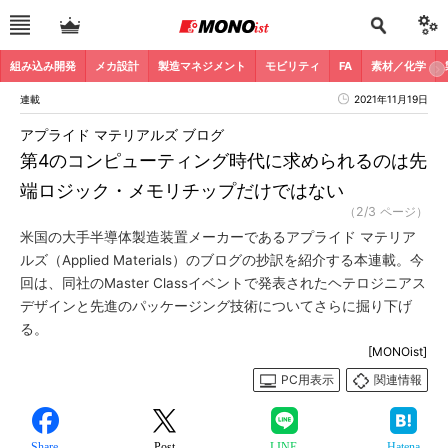
組み込み開発
メカ設計
製造マネジメント
モビリティ
FA
素材／化学
連載
2021年11月19日
アプライド マテリアルズ ブログ
第4のコンピューティング時代に求められるのは先
端ロジック・メモリチップだけではない
（2/3 ページ）
米国の大手半導体製造装置メーカーであるアプライド マテリア
ルズ（Applied Materials）のブログの抄訳を紹介する本連載。今
回は、同社のMaster Classイベントで発表されたヘテロジニアス
デザインと先進のパッケージング技術についてさらに掘り下げ
る。
[MONOist]
PC用表示
関連情報
Share
Post
LINE
Hatena