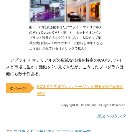
図3 SiCに最適化されたアプライド マテリアルズ
のMirra Durum CMP（左）と、ホットイオンイン
プラント装置VIISta 900 3D（右）。SiCチップ業
界が大口径の200mmウエハーに移行しやすくなる
よう設計されている［クリックで拡大］
アプライド マテリアルズの広範な技術を特定のICAPSデバイ
スと市場に生かす活動を2つ見てきたが、こうしたプログラムは
他にも数十件ある。
ICAPSと先進的パッケージング技術が好循環を
実現
Copyright © ITmedia, Inc. All Rights Reserved.
原文へのリンク
アプライド マテリアルズ ブログ 連載一覧