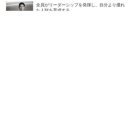
全員がリーダーシップを発揮し、自分より優れ
た人財を育成する
PR(dentsu Japan)
【レベル14】生成AIを味方に、3D CADを使い
こなそう！
狭小な駐車場に、シャープがポールカメラ式製
品発表 市場シェア10％目指す