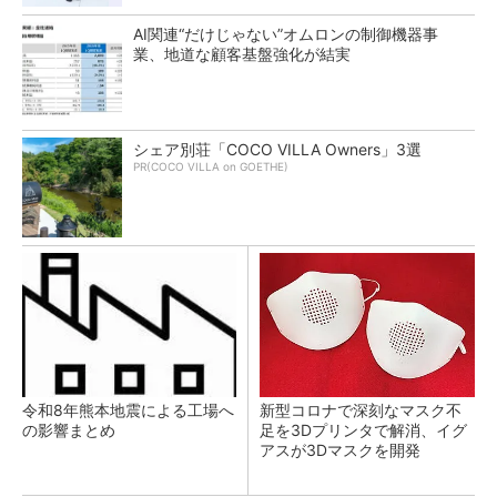
AI関連“だけじゃない”オムロンの制御機器事
業、地道な顧客基盤強化が結実
シェア別荘「COCO VILLA Owners」3選
PR(COCO VILLA on GOETHE)
令和8年熊本地震による工場へ
新型コロナで深刻なマスク不
の影響まとめ
足を3Dプリンタで解消、イグ
アスが3Dマスクを開発