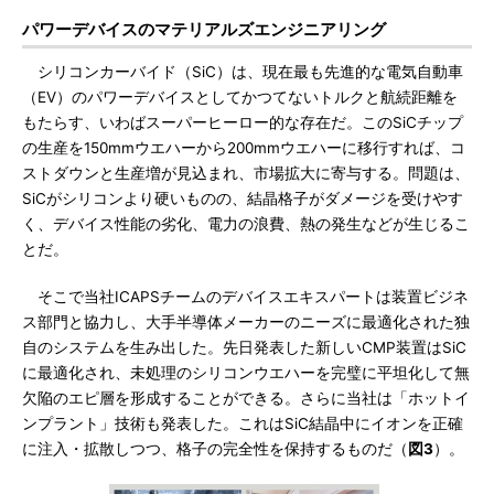
パワーデバイスのマテリアルズエンジニアリング
シリコンカーバイド（SiC）は、現在最も先進的な電気自動車
（EV）のパワーデバイスとしてかつてないトルクと航続距離を
もたらす、いわばスーパーヒーロー的な存在だ。このSiCチップ
の生産を150mmウエハーから200mmウエハーに移行すれば、コ
ストダウンと生産増が見込まれ、市場拡大に寄与する。問題は、
SiCがシリコンより硬いものの、結晶格子がダメージを受けやす
く、デバイス性能の劣化、電力の浪費、熱の発生などが生じるこ
とだ。
そこで当社ICAPSチームのデバイスエキスパートは装置ビジネ
ス部門と協力し、大手半導体メーカーのニーズに最適化された独
自のシステムを生み出した。先日発表した新しいCMP装置はSiC
に最適化され、未処理のシリコンウエハーを完璧に平坦化して無
欠陥のエピ層を形成することができる。さらに当社は「ホットイ
ンプラント」技術も発表した。これはSiC結晶中にイオンを正確
に注入・拡散しつつ、格子の完全性を保持するものだ（
図3
）。