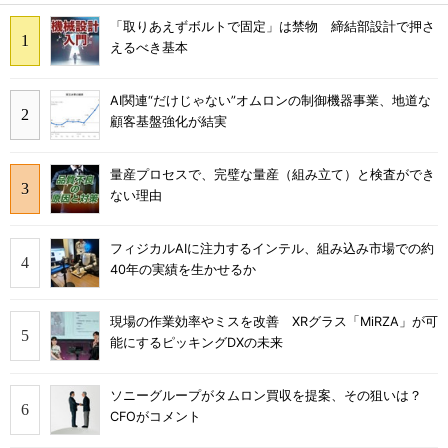
「取りあえずボルトで固定」は禁物 締結部設計で押さ
えるべき基本
AI関連“だけじゃない”オムロンの制御機器事業、地道な
顧客基盤強化が結実
量産プロセスで、完璧な量産（組み立て）と検査ができ
ない理由
フィジカルAIに注力するインテル、組み込み市場での約
40年の実績を生かせるか
現場の作業効率やミスを改善 XRグラス「MiRZA」が可
能にするピッキングDXの未来
ソニーグループがタムロン買収を提案、その狙いは？
CFOがコメント