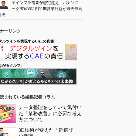
AIインフラ需要が想定超え パナソニ
ックHDの第1四半期営業利益が過去最高
達成
ナーリンク
タルツインを実現するCAEの真価
ながるクルマ」
読まれている編集記者コラム
データ整理をしていて気付い
た「業務改善」に必要な考え
方について
3D技術が変えた「靴選び」