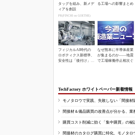
タッグを組み、新メデ
る工場への影響まとめ
ィアを創設
PR(FINCHI on GOETHE)
フィジカルAI時代の
なぜ熊本に半導体産業
ロボティクス新標準、
が集まるのか――地震
安全性は「後付け」で
で工場稼働停止相次ぐ
なく「設計の核心」
TechFactory ホワイトペーパー新着情報
モノタロウで実践、失敗しない「間接材
間接材＆備品購買の改善点が分かる、業
購買コスト削減に効く「集中購買」の秘
間接材のカタログ購買に特化、モノタロ