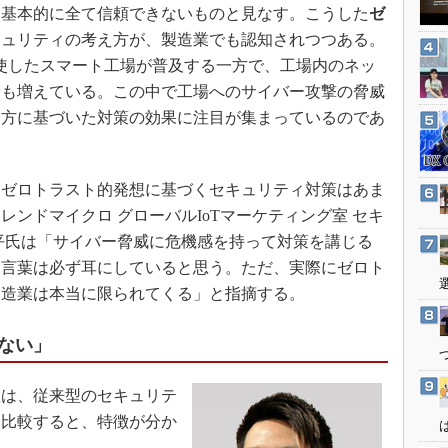
3Dプリンタ
基本的に全て信頼できないものと見なす。こうした
ゼ
産業オープンネット展
デジタルツインとCAE
キュリティの考え方が、製造業でも認知されつつある。
駆使したスマート工場が普及する一方で、工場内のネッ
S＆OP
会も増えている。この中で工場へのサイバー攻撃の脅威
インダストリー4.0
え方に基づいた対策の効果に注目が集まっているのであ
イノベーション
製造業ビッグデータ
ゼロトラスト的発想に基づくセキュリティ対策はあま
メイドインジャパン
ンドマイクロ グローバルIoTマーケティング室 セキ
植物工場
平氏は「サイバー脅威に危機感を持って対策を講じる
知財マネジメント
う言葉は必ず耳にしていると思う。ただ、実際にゼロト
海外生産
製造業は本当に限られてくる」と指摘する。
グローバル設計・開発
ない」
制御セキュリティ
新型コロナへの対応
は、従来型のセキュリテ
と比較すると、特徴が分か