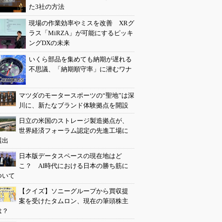
た3社の方法
現場の作業効率やミスを改善 XRグ
ラス「MiRZA」が可能にするピッキ
ングDXの未来
いくら部品を集めても納期が遅れる
不思議、「納期順守率」に潜むワナ
マツダのモータースポーツの“聖地”は深
川に、新たなブランド体験拠点を開設
日立の米国のストレージ製造拠点が、
世界経済フォーラム認定の先進工場に
選出
日本版データスペースの現在地はど
こ？ AI時代における日本の勝ち筋に
ついて
【クイズ】ソニーグループから買収提
案を受けたタムロン、現在の筆頭株主
は？