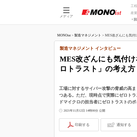
工
産
メディア
脱
つながる技術
AI×技術
MONOist
>
製造マネジメント
>
MES改ざんにも気付
つながる工場
AI×設備
つながるサービ
Physical
製造マネジメント インタビュー
MES改ざんにも気付
ロトラスト」の考え方
工場に対するサイバー攻撃の脅威の高ま
つある。ただ、現時点で実際にゼロトラ
ドマイクロの担当者にゼロトラストのポ
2021年11月12日 14時00分 公開
印刷する
通知する