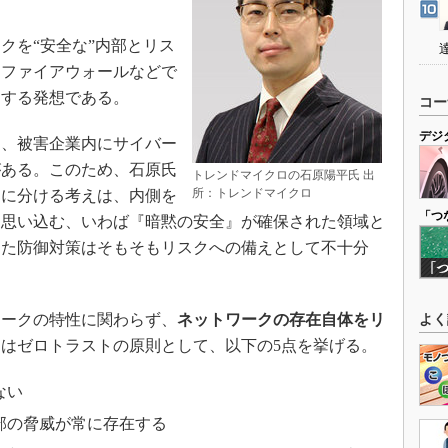
を“安全な”内部とリス
をファイアウォールなどで
とする発想である。
コー
デジ
、被害企業内にサイバー
がある。このため、石原氏
トレンドマイクロの石原陽平氏 出
所：トレンドマイクロ
部に分ける考えは、内側を
「つ
と思い込む、いわば『暗黙の安全』が確保された領域と
した防御対策はそもそもリスクへの備えとして不十分
ークの特性に関わらず、
ネットワークの存在自体をリ
よく
はゼロトラストの原則として、以下の5点を挙げる。
ない
部の脅威が常に存在する