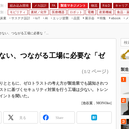
程別：
組み込み開発
メカ設計
製造マネジメント
物流
R＆D
キャリア
FA
業別：
モビリティ
素材／化学
医療機器
ロボット
電機
産業機械
食品・
炭素
サステナ設計
エッジ逆襲
品質
展示会
特集
メ
IoT
AI
ebook
伝承
組み込み開発
CEATEC
読者調査まとめ
編集後記
けない、つながる工場に必要な「...
JIMTOF
保全
メカ設計
つながるクルマ
組込み/エッジ コンピューティング
ス
 AI
製造マネジメント
5G
展＆IoT/5Gソリューション展
VR／AR
FA
けない、つながる工場に必要な「ゼ
IIFES
モビリティ
フィールドサービス
国際ロボット展
素材／化学
FPGA
製造
（1/2 ページ）
ジャパンモビリティショー
組み込み画像技術
TECHNO-FRONTIER
りとともに、ゼロトラストの考え方が製造業でも認知されつ
組み込みモデリング
ストに基づくセキュリティ対策を行う工場は少ない。トレン
人テク展
Windows Embedded
イントを聞いた。
スマート工場EXPO
[
池谷翼
，
MONOist
]
車載ソフト開発
EdgeTech+
ISO26262
日本ものづくりワールド
見る
Share
無償設計ツール
AUTOMOTIVE WORLD