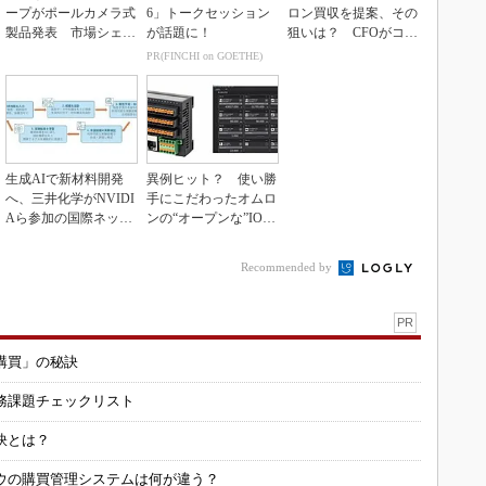
ープがポールカメラ式
6」トークセッション
ロン買収を提案、その
製品発表 市場シェア
が話題に！
狙いは？ CFOがコメ
10％目指す
ント
PR(FINCHI on GOETHE)
生成AIで新材料開発
異例ヒット？ 使い勝
へ、三井化学がNVIDI
手にこだわったオムロ
Aら参加の国際ネット
ンの“オープンな”IO-L
ワークに参画
inkマスター
Recommended by
PR
購買」の秘訣
務課題チェックリスト
訣とは？
ウの購買管理システムは何が違う？