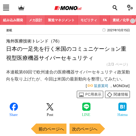
組み込み開発
メカ設計
製造マネジメント
モビリティ
FA
素材／化学
連載
2021年10月15日
海外医療技術トレンド（76）
日本の一足先を行く米国のコミュニケーション重
視型医療機器サイバーセキュリティ
（2/3 ページ）
本連載第69回で欧州連合の医療機器サイバーセキュリティ政策動
向を取り上げたが、今回は米国の最新動向を整理してみたい。
[
笹原英司
，MONOist]
PC用表示
関連情報
Share
Post
LINE
Hatena
前のページへ
次のページへ