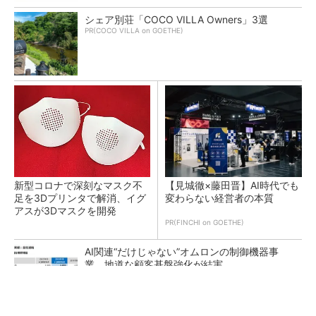
シェア別荘「COCO VILLA Owners」3選
PR(COCO VILLA on GOETHE)
新型コロナで深刻なマスク不
【見城徹×藤田晋】AI時代でも
足を3Dプリンタで解消、イグ
変わらない経営者の本質
アスが3Dマスクを開発
PR(FINCHI on GOETHE)
AI関連“だけじゃない”オムロンの制御機器事
業、地道な顧客基盤強化が結実