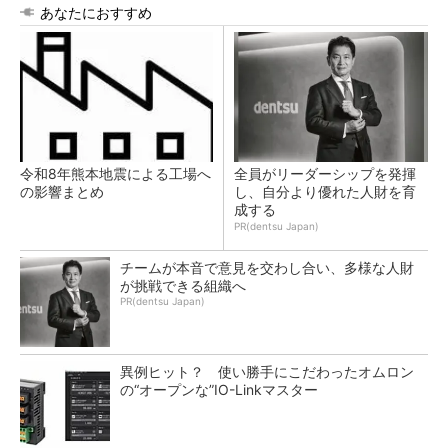
あなたにおすすめ
令和8年熊本地震による工場へ
全員がリーダーシップを発揮
の影響まとめ
し、自分より優れた人財を育
成する
PR(dentsu Japan)
チームが本音で意見を交わし合い、多様な人財
が挑戦できる組織へ
PR(dentsu Japan)
異例ヒット？ 使い勝手にこだわったオムロン
の“オープンな”IO-Linkマスター