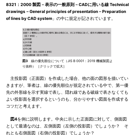
8321：2000 製図－表示の一般原則－CADに用いる線 Technical
drawings－General principles of presentation－Preparation
of lines by CAD system
」の中に規定が記されています。
図3
線の優先順位について（JIS B 0001：2019 機械製図よ
り抜粋） ［クリックで拡大］
主投影図（正面図）を作成した場合、他の面の図形を描いてい
きますが、筆者は、線の優先順位が規定されている中で、第一優
先の外形線を示す実線で表し、隠れ線である破線で表さなくても
よい投影面を選択するというのも、分かりやすい図面を作成する
コツだと考えます。
図4
を例に説明します。中央に示した正面図に対して、側面図
として最適なのは、左側面図（左側の投影図）でしょうか？ そ
れとも右側面図（右側の投影図）でしょうか？