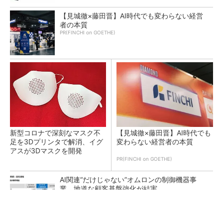
【見城徹×藤田晋】AI時代でも変わらない経営
者の本質
PR(FINCHI on GOETHE)
新型コロナで深刻なマスク不
【見城徹×藤田晋】AI時代でも
足を3Dプリンタで解消、イグ
変わらない経営者の本質
アスが3Dマスクを開発
PR(FINCHI on GOETHE)
AI関連“だけじゃない”オムロンの制御機器事
業、地道な顧客基盤強化が結実