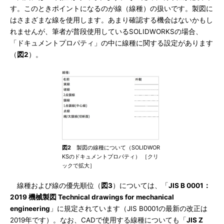
す。このときポイントになるのが線（線種）の扱いです。製図に
はさまざまな線を使用します。あまり確認する機会はないかもし
れませんが、筆者が普段使用しているSOLIDWORKSの場合、
「ドキュメントプロパティ」の中に線種に関する設定があります
（
図2
）。
図2
製図の線種について（SOLIDWOR
KSのドキュメントプロパティ） ［クリ
ックで拡大］
線種および線の優先順位（
図3
）については、「
JIS B 0001：
2019 機械製図 Technical drawings for mechanical
engineering
」に規定されています（JIS B0001の最新の改正は
2019年です）。なお、CADで使用する線種についても「
JIS Z