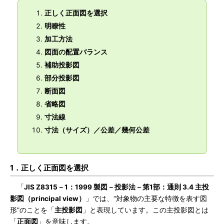
正しく正面図を選択
明瞭性
加工方法
図面の配置バランス
補助投影図
部分投影図
断面図
省略図
寸法線
寸法（サイズ）／公差／幾何公差
1．正しく正面図を選択
「
JIS Z8315－1：1999 製図－投影法－第1部：通則 3.4 主投
影図（principal view）
」では、“対象物の主要な特徴を表す図
形”のことを「
主投影図
」と表現しています。この主投影図とは
「
正面図
」を意味します。