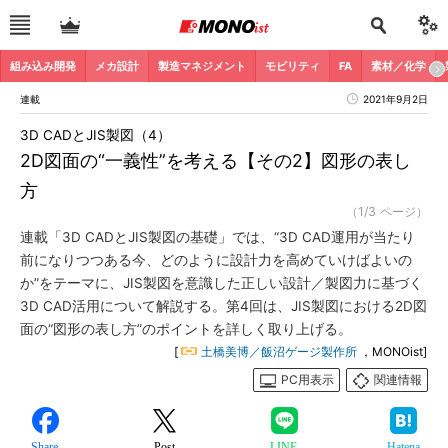
組み込み開発
メカ設計
製造マネジメント
モビリティ
FA
素材／化学
連載
2021年9月2日
3D CADとJIS製図（4）
2D図面の“一義性”を考える【その2】図形の表し
方
（1/3 ページ）
連載「3D CADとJIS製図の基礎」では、“3D CAD運用が当たり
前になりつつある今、どのように設計力を高めていけばよいの
か”をテーマに、JIS製図を意識した正しい設計／製図力に基づく
3D CAD活用について解説する。第4回は、JIS製図における2D図
面の“図形の表し方”のポイントを詳しく取り上げる。
[
土橋美博／飯沼ゲージ製作所
，MONOist]
PC用表示
関連情報
Share
Post
LINE
Hatena