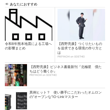
あなたにおすすめ
令和8年熊本地震による工場へ
【西野亮廣】つくりたいもの
の影響まとめ
を追求できる環境の作り方と
は
PR(FINCHI on GOETHE)
【西野亮廣】ビジネス書最新刊『北極星 僕た
ちはどう働くか』
PR(FINCHI on GOETHE)
異例ヒット？ 使い勝手にこだわったオムロン
の“オープンな”IO-Linkマスター