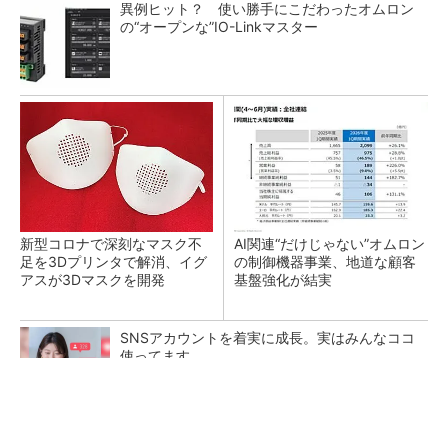
異例ヒット？ 使い勝手にこだわったオムロン
の“オープンな”IO-Linkマスター
新型コロナで深刻なマスク不
AI関連“だけじゃない”オムロン
足を3Dプリンタで解消、イグ
の制御機器事業、地道な顧客
アスが3Dマスクを開発
基盤強化が結実
SNSアカウントを着実に成長。実はみんなココ
使ってます。
PR(Dreaw合同会社)
【レベル14】生成AIを味方に、3D CADを使い