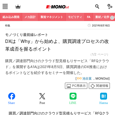
組み込み開発
メカ設計
製造マネジメント
モビリティ
FA
素材／化学
特集
2021年8月16日
モノづくり最前線レポート
DXは「Why」から始めよ、購買調達プロセスの改
革成否を握るポイント
（1/2 ページ）
購買／調達部門向けのクラウド型見積もりサービス「RFQクラウ
ド」を展開するA1Aは2021年8月5日、購買調達のDX推進におけ
るポイントなどを紹介するセミナーを開催した。
[
池谷翼
，MONOist]
PC用表示
関連情報
Share
Post
LINE
Hatena
購買／調達部門向けのクラウド型見積もりサービス「RFQクラ