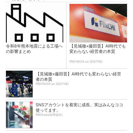
令和8年熊本地震による工場へ
【見城徹×藤田晋】AI時代でも
の影響まとめ
変わらない経営者の本質
PR(FINCHI on GOETHE)
【見城徹×藤田晋】AI時代でも変わらない経営
者の本質
PR(FINCHI on GOETHE)
SNSアカウントを着実に成長。実はみんなココ
使ってます。
PR(Dreaw合同会社)