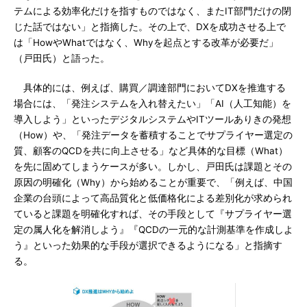
テムによる効率化だけを指すものではなく、またIT部門だけの閉
じた話ではない」と指摘した。その上で、DXを成功させる上で
は「HowやWhatではなく、Whyを起点とする改革が必要だ」
（戸田氏）と語った。
具体的には、例えば、購買／調達部門においてDXを推進する
場合には、「発注システムを入れ替えたい」「AI（人工知能）を
導入しよう」といったデジタルシステムやITツールありきの発想
（How）や、「発注データを蓄積することでサプライヤー選定の
質、顧客のQCDを共に向上させる」など具体的な目標（What）
を先に固めてしまうケースが多い。しかし、戸田氏は課題とその
原因の明確化（Why）から始めることが重要で、「例えば、中国
企業の台頭によって高品質化と低価格化による差別化が求められ
ていると課題を明確化すれば、その手段として『サプライヤー選
定の属人化を解消しよう』『QCDの一元的な計測基準を作成しよ
う』といった効果的な手段が選択できるようになる」と指摘す
る。