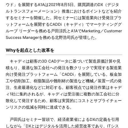
ウド」を展開するA1Aは2021年8月5日、購買調達のDX（デジタ
ルトランスフォーメーション）推進におけるポイントなどを紹介
するセミナーを開催した。同セミナーには製造業向け受発注プラ
ットフォームを展開するCADDi（キャディ）でマーケティンググ
ループ リーダーを務める戸田涼氏とA1AでMarketing／Customer
Success Managerを務める北野浩司氏が登壇した。
Whyを起点とした改革を
キャディは顧客の3D CADデータに基づいて製造原価計算や見
積もり、最適な加工会社への発注を数クリックで実現する製造業
向け受発注プラットフォーム「CADDi」を展開している。板金加
工や切削加工、樹脂製品や難削材の製造など機械／装置一式の発
注、生産最適化などに対応する。顧客視点では発注作業はキャデ
ィ1社に集約されるが、キャディは受注後に複数の加工会社に分
散化して発注するため、顧客は実質的にコストとサプライチェー
ンリスクの低減を同時に達成できる。
戸田氏はセミナー冒頭で、経済産業省によるDXの定義を引用
しながら「DXとはデジタルを活用した経営改革であり、ITシス