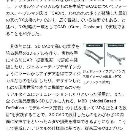
し、デジタルでフィジカルなものを生成するCADについてフォー
カス。へプルマン氏は「CADは、われわれの多くが経験した最初
の真のDX技術の1つであり、広く普及している技術でもある」と
述べ、DX戦略の一環としてCAD（Creo、Onshape）で実現でき
ることを紹介した。
具体的には、3D CADで高い忠実度を
誇る製品の3Dモデルを作り、実物を手
にする前にAR（拡張現実）で詳細を確
認したり、ジェネレーティブデザインの
ジェネレーティブデザインの
ようにツールからアイデアを得てフィジ
活用イメージ ※出典：PTC
カルなものを設計したり、デザインした
［クリックで拡大］
ものが現実世界で本当に機能するのかを
リアルタイムにシミュレーションしたりといった活用だ。また、
全ての製品定義を3Dモデルに入れる、MBD（Model Based
Definition：モデルベース定義）の手法を用いて“3Dを正とする設
計”を実践することで、3D CADで設計したものをわざわざ2D図
面に変換するといったムダや損失を排除できるようになる。こう
して完成したデジタルの仕様書に基づき、従来工法や3Dプリン