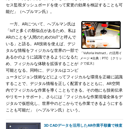
セス監視ダッシュボードを使って変更の効果を検証することも可
能だ」（へプルマン氏）。
一方、ARについて、へプルマン氏は
「IoTと多くの類似点があるため、私は
ARのことを“人間のためのIoT”と呼んで
いる」と語る。AR技術を使えば、デジ
タルな情報をフィジカルな世界の一部で
「Vuforia Instruct」の活用イ
あるかのように認識できるようになるた
メージ ※出典：PTC ［クリッ
め、フィジカルな体験を拡張することが
クで拡大］
可能となる。同時に、デジタルはコンピ
ュータビジョン技術などによってフィジカルな環境を正確に認識
することで、デジタル情報を正しく配置するとともに、AR空間
内でフィジカルな作業を導くこともできる。その他にも技術伝承
やリモートサポート、さらには「フィジカルな作業現場全体をデ
ジタルで仮想化し、世界中のどこからでも作業できるようにする
ことも可能だ」（へプルマン氏）という。
3D CADデータを活用したAR作業手順書で検査