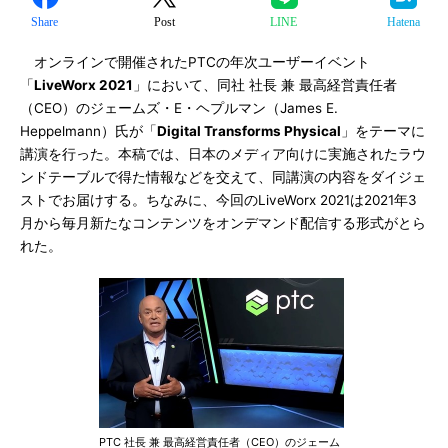
Share
Post
LINE
Hatena
オンラインで開催されたPTCの年次ユーザーイベント
「
LiveWorx 2021
」において、同社 社長 兼 最高経営責任者
（CEO）のジェームズ・E・ヘプルマン（James E.
Heppelmann）氏が「
Digital Transforms Physical
」をテーマに
講演を行った。本稿では、日本のメディア向けに実施されたラウ
ンドテーブルで得た情報などを交えて、同講演の内容をダイジェ
ストでお届けする。ちなみに、今回のLiveWorx 2021は2021年3
月から毎月新たなコンテンツをオンデマンド配信する形式がとら
れた。
PTC 社長 兼 最高経営責任者（CEO）のジェーム