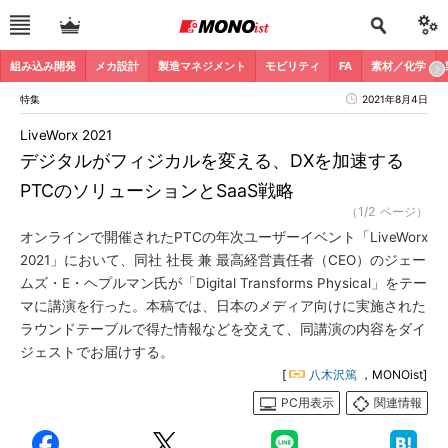
組み込み開発
メカ設計
製造マネジメント
モビリティ
FA
素材／化学
特集
2021年8月4日
LiveWorx 2021
デジタルがフィジカルを変える、DXを加速する
PTCのソリューションとSaaS戦略
（1/2 ページ）
オンラインで開催されたPTCの年次ユーザーイベント「LiveWorx
2021」において、同社 社長 兼 最高経営責任者（CEO）のジェー
ムズ・E・ヘプルマン氏が「Digital Transforms Physical」をテー
マに講演を行った。本稿では、日本のメディア向けに実施された
ラウンドテーブルで得た情報などを交えて、同講演の内容をダイ
ジェストでお届けする。
[
八木沢篤
，MONOist]
PC用表示
関連情報