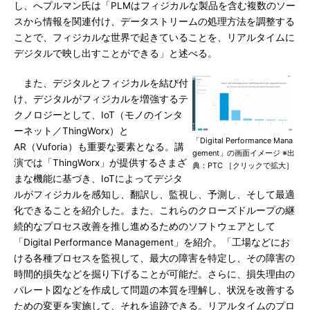
し、へプルマン氏は「PLMはフィジカルな製品を含む複数のソー
スから情報を関連付け、データストリームの処理方法を調整する
ことで、フィジカルな世界で起きていることを、リアルタイムに
デジタルで映し出すことができる」と述べる。
また、デジタルとフィジカルを結び付
け、デジタルがフィジカルを増強するテ
クノロジーとして、IoT（モノのインタ
ーネット／ThingWorx）と
「Digital Performance Mana
AR（Vuforia）も重要な要素となる。講
gement」の画面イメージ ※出
演では「ThingWorx」が提供するさまざ
典：PTC ［クリックで拡大］
まな機能に基づき、IoTによってデジタ
ルがフィジカルを感知し、翻訳し、監視し、予測し、そして最適
化できることを紹介した。また、これらのクローズドループの継
続的なプロセス改善を推し進めるためのソフトウェアとして
「Digital Performance Management」を紹介。「工場などにお
ける各種プロセスを監視して、最大の障害を特定し、その障害の
時間的損失などを掘り下げることが可能だ。さらに、損失理由の
パレート図などを作成して問題の本質を理解し、状況を改善する
ための変更を実施して、それを追跡できる。リアルタイムのプロ