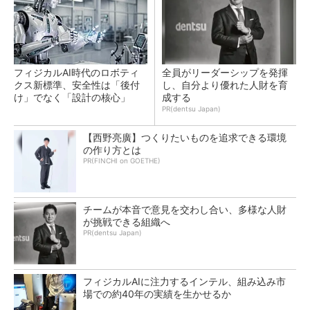
フィジカルAI時代のロボティ
全員がリーダーシップを発揮
クス新標準、安全性は「後付
し、自分より優れた人財を育
け」でなく「設計の核心」
成する
PR(dentsu Japan)
【西野亮廣】つくりたいものを追求できる環境
の作り方とは
PR(FINCHI on GOETHE)
チームが本音で意見を交わし合い、多様な人財
が挑戦できる組織へ
PR(dentsu Japan)
フィジカルAIに注力するインテル、組み込み市
場での約40年の実績を生かせるか