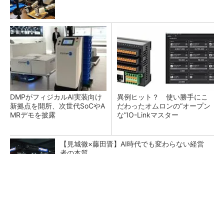
DMPがフィジカルAI実装向け
異例ヒット？ 使い勝手にこ
新拠点を開所、次世代SoCやA
だわったオムロンの“オープン
MRデモを披露
な”IO-Linkマスター
【見城徹×藤田晋】AI時代でも変わらない経営
者の本質
PR(FINCHI on GOETHE)
生成AIで現場社員がシステムを開発 「人中
心」の製造DXを自走させた3社の方法