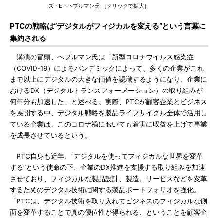
ズ・E・ヘプルマン氏 ［クリックで拡大］
PTCの戦略は“デジタルがフィジカルを変える”という言葉に
集約される
講演の冒頭、へプルマン氏は「新型コロナウイルス感染症
（COVID-19）によるパンデミックによって、多くの企業がこれ
まで以上にデジタルの大きな価値を認識するようになり、企業に
おけるDX（デジタルトランスフォーメーション）の取り組みが
何年分も加速した」と述べる。実際、PTCが顧客企業とビジネス
を展開する中、デジタル戦略を製品ライフサイクル全体で活用し
ている企業は、このコロナ禍においても着実に収益を上げて事業
を成長させているという。
PTC自身も近年、“デジタルを使ってフィジカルな世界を変革
する”という使命の下、企業のDX推進を支援する取り組みを加速
させており、フィジカルな製品設計、製造、サービスなどを変革
するためのデジタル技術に関する製品ポートフォリオを強化。
「PTCは、デジタル技術を取り入れてビジネスのフィジカルな側
面を変革することで真の優位性が得られる、ということを顧客企