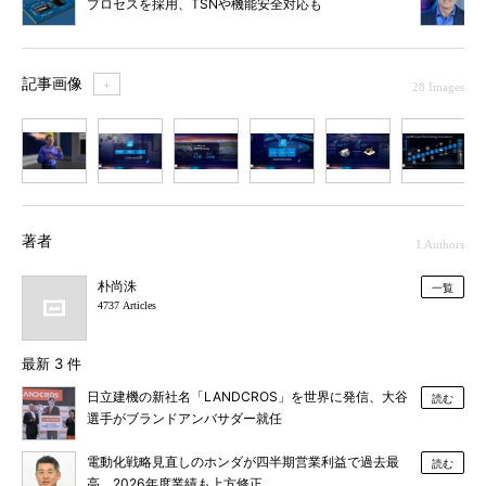
プロセスを採用、TSNや機能安全対応も
記事画像
＋
28 Images
1
2
3
4
5
6
7
著者
1 Authors
朴尚洙
一覧
4737 Articles
最新 3 件
日立建機の新社名「LANDCROS」を世界に発信、大谷
読む
選手がブランドアンバサダー就任
電動化戦略見直しのホンダが四半期営業利益で過去最
読む
高、2026年度業績も上方修正