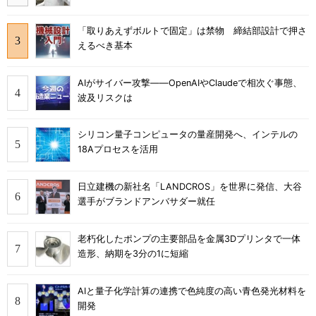
「取りあえずボルトで固定」は禁物 締結部設計で押さ
えるべき基本
AIがサイバー攻撃――OpenAIやClaudeで相次ぐ事態、
波及リスクは
シリコン量子コンピュータの量産開発へ、インテルの
18Aプロセスを活用
日立建機の新社名「LANDCROS」を世界に発信、大谷
選手がブランドアンバサダー就任
老朽化したポンプの主要部品を金属3Dプリンタで一体
造形、納期を3分の1に短縮
AIと量子化学計算の連携で色純度の高い青色発光材料を
開発