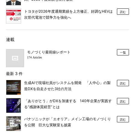
トヨタが2026年度通期業績を上方修正、好調なHEVは
読む
次世代電池で競争力を強化へ
連載
モノづくり最前線レポート
一覧
174 Articles
最新 3 件
生成AIで現場社員がシステムを開発 「人中心」の製
読む
造DXを自走させた3社の方法
「ありがとう」がDXを加速する 140年企業が実践す
読む
る“感謝体質経営”とは
パナソニックが「エオリア」メイン工場のモノづくり
読む
を公開 巨大な実験室も披露