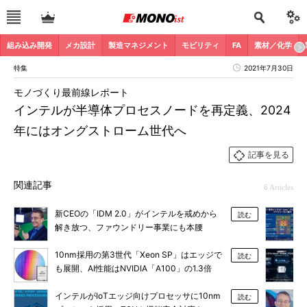
組み込み開発
メカ設計
製造マネジメント
モビリティ
FA
素材／化学
特集
2021年7月30日
モノづくり最前線レポート
インテルが半導体プロセスノードを再定義、2024
年にはオングストローム世代へ
記事を見る
関連記事
6 Articles
新CEOの「IDM 2.0」がインテルを戒めから
読む
解き放つ、ファウンドリー事業にも本腰
10nm採用の第3世代「Xeon SP」はエッジで
読む
も展開、AI性能はNVIDIA「A100」の1.3倍
インテルがIoTエッジ向けプロセッサに10nm
読む