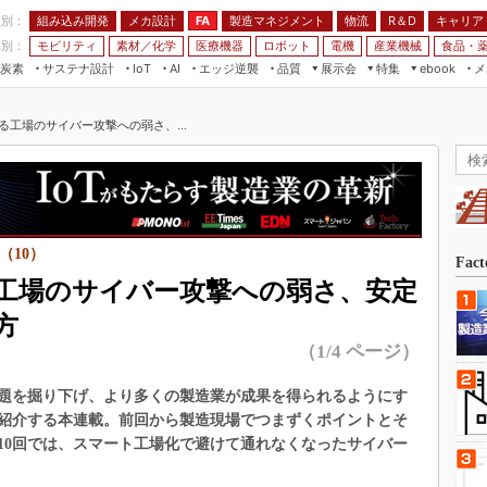
程別：
組み込み開発
メカ設計
製造マネジメント
物流
R＆D
キャリア
FA
業別：
モビリティ
素材／化学
医療機器
ロボット
電機
産業機械
食品・
炭素
サステナ設計
エッジ逆襲
品質
展示会
特集
メ
IoT
AI
ebook
伝承
組み込み開発
CEATEC
読者調査まとめ
編集後記
る工場のサイバー攻撃への弱さ、...
JIMTOF
保全
メカ設計
つながるクルマ
組込み/エッジ コンピューティング
ス
 AI
製造マネジメント
5G
展＆IoT/5Gソリューション展
VR／AR
FA
IIFES
モビリティ
フィールドサービス
国際ロボット展
（10）
素材／化学
FPGA
Fac
ジャパンモビリティショー
工場のサイバー攻撃への弱さ、安定
組み込み画像技術
TECHNO-FRONTIER
方
組み込みモデリング
人テク展
（1/4 ページ）
Windows Embedded
スマート工場EXPO
車載ソフト開発
題を掘り下げ、より多くの製造業が成果を得られるようにす
EdgeTech+
紹介する本連載。前回から製造現場でつまずくポイントとそ
ISO26262
日本ものづくりワールド
10回では、スマート工場化で避けて通れなくなったサイバー
無償設計ツール
AUTOMOTIVE WORLD