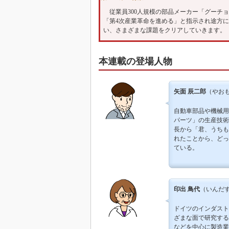
従業員300人規模の部品メーカー「グーチ
「第4次産業革命を進める」と指示され途方
い、さまざまな課題をクリアしていきます。
本連載の登場人物
矢面 辰二郎
（やおも
自動車部品や機械用
パーツ」の生産技術
長から「君、うちも
れたことから、どっ
ている。
印出 鳥代
（いんだす
ドイツのインダスト
ざまな面で研究する
などを中心に製造業