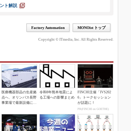
ント解説
Factory Automation
MONOist トップ
Copyright © ITmedia, Inc. All Rights Reserved.
医療機器部品の生産拠
令和8年熊本地震によ
FINCHI主催「IVS202
点へ、オリンパス長野
る工場への影響まとめ
6」トークセッション
事業場で最新設備に機
が話題に！
能集約
PR(FINCHI on GOETHE)