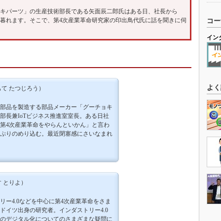
ョキパーツ」の生産技術部長である矢面辰二郎氏はある日、社長から
に暮れます。そこで、第4次産業革命研究家の印出鳥代氏に話を聞きに伺
コー
イン
よく
て たつじろう）
部品を製造する部品メーカー「グーチョキ
部長兼IoTビジネス推進室室長。ある日社
第4次産業革命をやらんといかん」と言わ
ぷりのめり込む。最近閉塞感にさいなまれ
 とりよ）
リー4.0などを中心に第4次産業革命をさま
ドイツ出身の研究者。インダストリー4.0
のデジタル化についてのさまざまな疑問に