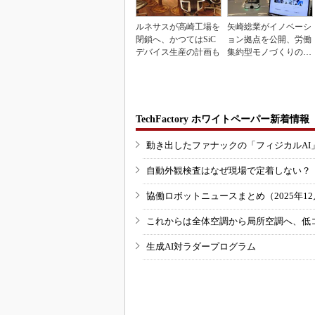
ルネサスが高崎工場を
矢崎総業がイノベーシ
閉鎖へ、かつてはSiC
ョン拠点を公開、労働
デバイス生産の計画も
集約型モノづくりのス
マート化に向け
TechFactory ホワイトペーパー新着情報
動き出したファナックの「フィジカルAI
自動外観検査はなぜ現場で定着しない？
協働ロボットニュースまとめ（2025年12月
これからは全体空調から局所空調へ、低
生成AI対ラダープログラム