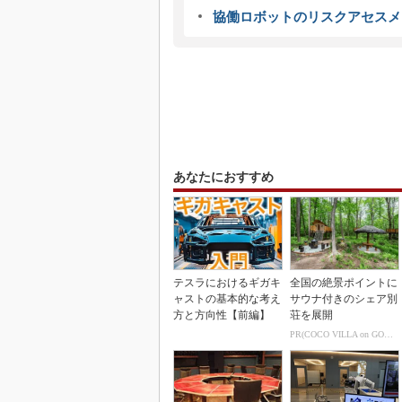
協働ロボットのリスクアセスメ
あなたにおすすめ
テスラにおけるギガキ
全国の絶景ポイントに
ャストの基本的な考え
サウナ付きのシェア別
方と方向性【前編】
荘を展開
PR(COCO VILLA on GOETHE)