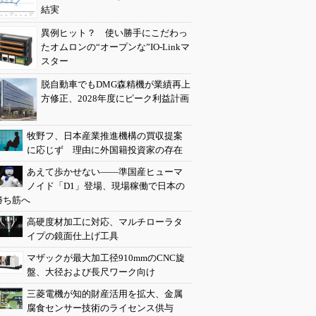
結実
異例ヒット？ 使い勝手にこだわっ
たオムロンの“オープンな”IO-Linkマ
スター
脱自動車でもDMG森精機が業績再上
方修正、2028年度にピーク利益計画
牧野フ、日本産業推進機構の買収提案
に応じず 理由に外国籍投資家の存在
あえて歩かせない――準国産ヒューマ
ノイド「D1」登場、現場稼働で日本の
勝ち筋へ
高硬度材加工に対応、マルチローラタ
イプの鏡面仕上げ工具
マザックが最大加工径910mmのCNC旋
盤、大径および長尺ワーク向け
三菱電機が知的財産活用を拡大、金属
腐食センサー技術のライセンス供与