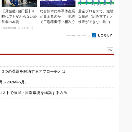
【見城徹×藤田晋】AI
なぜ熊本に半導体産業
量産プロセスで、完璧
時代でも変わらない経
が集まるのか――地震
な量産（組み立て）と
営者の本質
で工場稼働停止相次ぐ
検査ができない理由
PR(FINCHI on GOETHE)
Recommended by
PR
」
 3つの課題を解消するアプローチとは
～2026年5月）
コストで恒温・恒湿環境を構築する方法