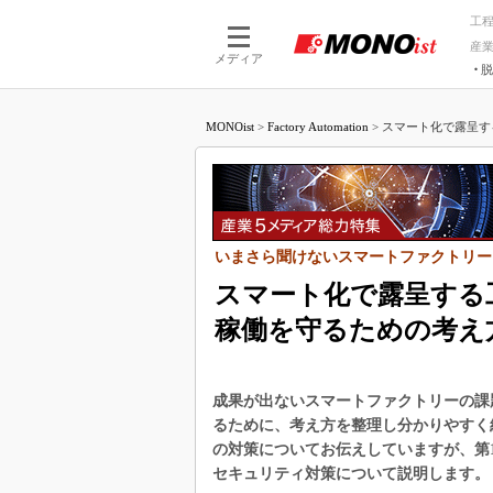
工
産
メディア
脱
つながる技術
AI×技術
MONOist
>
Factory Automation
>
スマート化で露呈す
つながる工場
AI×設備
つながるサービ
Physical
いまさら聞けないスマートファクトリー
スマート化で露呈する
稼働を守るための考え
成果が出ないスマートファクトリーの課
るために、考え方を整理し分かりやすく
の対策についてお伝えしていますが、第
セキュリティ対策について説明します。