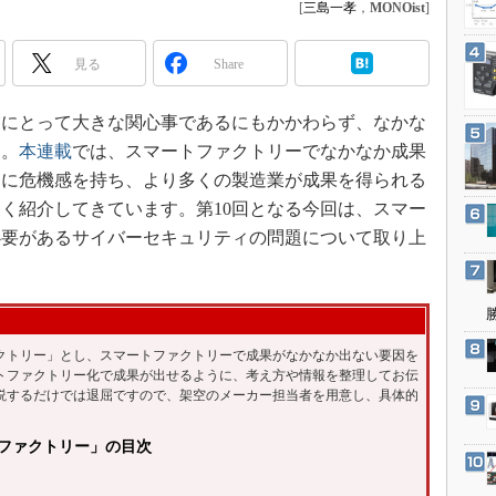
3Dプリンタ
[
三島一孝
，
MONOist
]
産業オープンネット展
デジタルツインとCAE
見る
Share
S＆OP
インダストリー4.0
にとって大きな関心事であるにもかかわらず、なかな
イノベーション
す。
本連載
では、スマートファクトリーでなかなか成果
きに危機感を持ち、より多くの製造業が成果を得られる
製造業ビッグデータ
く紹介してきています。第10回となる今回は、スマー
メイドインジャパン
必要があるサイバーセキュリティの問題について取り上
植物工場
知財マネジメント
海外生産
グローバル設計・開発
トリー」とし、スマートファクトリーで成果がなかなか出ない要因を
トファクトリー化で成果が出せるように、考え方や情報を整理してお伝
制御セキュリティ
説するだけでは退屈ですので、架空のメーカー担当者を用意し、具体的
新型コロナへの対応
ファクトリー」の目次