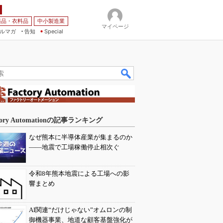
薬品・衣料品
中小製造業
マイページ
ルマガ
告知
Special
tory Automationの記事ランキング
なぜ熊本に半導体産業が集まるのか
――地震で工場稼働停止相次ぐ
令和8年熊本地震による工場への影
響まとめ
AI関連“だけじゃない”オムロンの制
御機器事業、地道な顧客基盤強化が