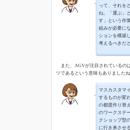
って、それを
ね。「運ぶ」
す」という作業
組みが必要に
ションを構築
考えるべきだ
また、AGVが注目されているの
ツであるという意味もありました
マスカスタマ
するものが変
の都度作り替
のワークステ
クショップ型
に行き来させる