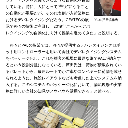
フォーマンスを発揮できるような自動化を目指
している。特に、人にとって“苦役”になること
の自動化が重要だが、その代表例が入荷業務に
おけるデパレタイジングだろう。CEATECの展
PALの芦田慎作氏
示でPFNの技術に注目し、2019年ごろからデパ
レタイジングの自動化に向けて協業を進めてきた」と説明する。
PFNとPALの協業では、PFNが提供するデパレタイジングロボ
ット用コントローラーを用いて両社でデパレタイジングシステム
をパッケージ化し、これを顧客の現場に最適な形でPALが納入す
るという役割分担になっている。芦田氏は「荷物が積載されてい
るパレットから、最速ルートでかご車やコンベヤーに荷物を載せ
られるように、施設レイアウトなども考慮した上でシステムを納
入する。このシステムのパッケージ化において、物流現場の実業
務に詳しい当社の知見やノウハウを活用できる」と述べる。