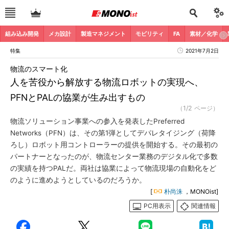
組み込み開発
メカ設計
製造マネジメント
モビリティ
FA
素材／化学
特集
2021年7月2日
物流のスマート化
人を苦役から解放する物流ロボットの実現へ、
PFNとPALの協業が生み出すもの
（1/2 ページ）
物流ソリューション事業への参入を発表したPreferred
Networks（PFN）は、その第1弾としてデパレタイジング（荷降
ろし）ロボット用コントローラーの提供を開始する。その最初の
パートナーとなったのが、物流センター業務のデジタル化で多数
の実績を持つPALだ。両社は協業によって物流現場の自動化をど
のように進めようとしているのだろうか。
[
朴尚洙
，MONOist]
PC用表示
関連情報