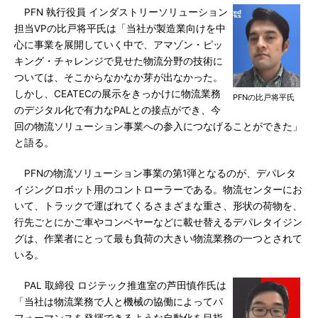
PFN 執行役員 インダストリーソリューション
担当VPの比戸将平氏は「当社が製造業向けを中
心に事業を展開していく中で、アマゾン・ピッ
キング・チャレンジで見せた物流分野の技術に
ついては、そこからなかなか芽が出なかった。
しかし、CEATECの展示をきっかけに物流業務
PFNの比戸将平氏
のデジタル化で有力なPALとの接点ができ、今
回の物流ソリューション事業への参入につなげることができた」
と語る。
PFNの物流ソリューション事業の第1弾となるのが、デパレタ
イジングロボット用のコントローラーである。物流センターにお
いて、トラックで運ばれてくるさまざまな重さ、形状の荷物を、
行先ごとにかご車やコンベヤーなどに載せ替えるデパレタイジン
グは、作業者にとって最も負荷の大きい物流業務の一つとされて
いる。
PAL 取締役 ロジテック推進室の芦田慎作氏は
「当社は物流業務で人と機械の協働によってパ