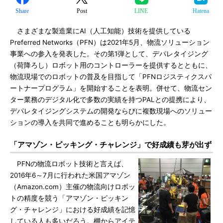
Share
Post
LINE
Hatena
さまざまな製造業にAI（人工知能）技術を提供している
Preferred Networks（PFN）は2021年5月、物流ソリューション
事業への参入を発表した。その第1弾として、デパレタイジング
（荷降ろし）ロボット用のコントローラーを提供するとともに、
物流現場でのロボットの普及を目指して「PFNロジスティクスパ
ートナープログラム」を開始することを表明。併せて、物流セン
ター業務のデジタル化で多数の実績を持つPALとの提携により、
デパレタイジングシステムの開発ならびに複数現場へのソリュー
ションの導入を共同で進めることも明らかにした。
「アマゾン・ピッキング・チャレンジ」で好成績も芽が出ず
PFNの物流ロボット技術と言えば、
2016年6～7月に行われた米国アマゾン
（Amazon.com）主催の物流向けロボッ
トの精度を競う「アマゾン・ピッキン
グ・チャレンジ」における好成績を記憶
している人も多いだろう。棚からアイテ