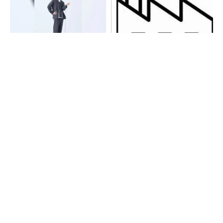
【西野亮廣】つくりたいもの
令和8年熊本地震による工場へ
を追求できる環境の作り方と
の影響まとめ
は
PR(FINCHI on GOETHE)
【見城徹×藤田晋】AI時代でも変わらない経営
者の本質
PR(FINCHI on GOETHE)
【見城徹×藤田晋】AI時代でも変わらない経営
者の本質
PR(FINCHI on GOETHE)
あえて歩かせない――準国産ヒューマノイド
「D1」登場、現場稼働で日本の勝ち筋へ