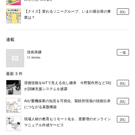
【クイズ】変わるソニーグループ、いまの屋台骨の事
読む
業は？
連載
技術承継
一覧
11 Articles
最新 3 件
溶接技能をIoTで見える化し継承 今野製作所など3社
読む
が訓練支援システムを披露
AIが重機操業の知見を可視化、製鉄所現場の技能伝承
読む
につながる基盤構築
現場人材の教育もリモート化を、需要増のオンライン
読む
マニュアル作成サービス