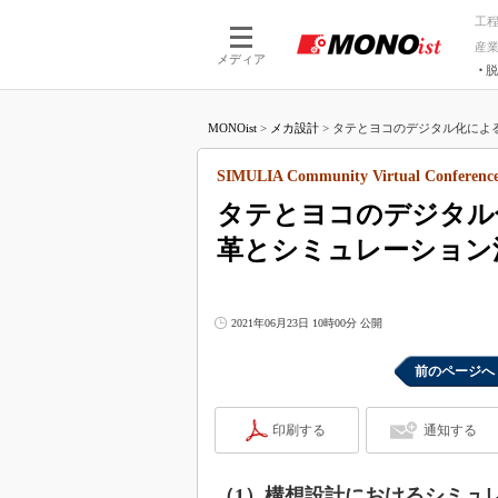
工
産
メディア
脱
つながる技術
AI×技術
MONOist
>
メカ設計
>
タテとヨコのデジタル化による
つながる工場
AI×設備
つながるサービ
Physical
SIMULIA Community Virtual Conference
タテとヨコのデジタル
革とシミュレーション
2021年06月23日 10時00分 公開
前のページへ
印刷する
通知する
（1）構想設計におけるシミュ