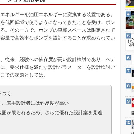
3Dプリンタ
産業オープンネット展
デジタルツインとCAE
エネルギーを油圧エネルギーに変換する装置である。
S＆OP
ンを低回転域で使うようになってきたことを受け、ポン
いる。その一方で、ポンプの車載スペースは限定されて
インダストリー4.0
大容量で高効率なポンプを設計することが求められてい
イノベーション
製造業ビッグデータ
メイドインジャパン
、従来、経験への依存度が高い設計検討であり、ベテ
基に、要求仕様を満たす設計パラメーターを設計検討ご
植物工場
ここでの課題としては、
知財マネジメント
海外生産
ラつく
グローバル設計・開発
く、若手設計者には難易度が高い
制御セキュリティ
範囲が限られるため、さらに優れた設計案を見逃
新型コロナへの対応