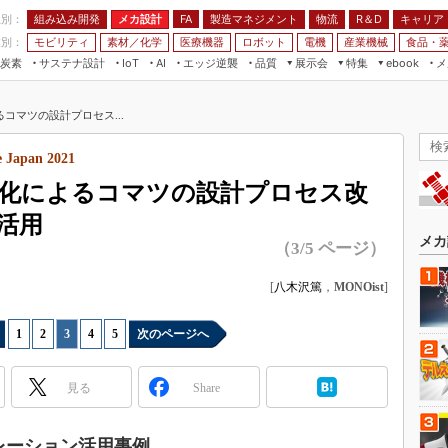
程別：
組み込み開発
メカ設計
製造マネジメント
物流
R＆D
キャリア
FA
業別：
モビリティ
素材／化学
医療機器
ロボット
電機
産業機械
食品・
炭素
サステナ設計
エッジ逆襲
品質
展示会
特集
メ
IoT
AI
ebook
伝承
組み込み開発
CEATEC
読者調査まとめ
編集後記
コマツの設計プロセス...
JIMTOF
保全
メカ設計
つながるクルマ
組込み/エッジ コンピューティング
ス
 AI
製造マネジメント
5G
 Japan 2021
展＆IoT/5Gソリューション展
VR／AR
FA
化によるコマツの設計プロセス改
IIFES
モビリティ
フィールドサービス
活用
国際ロボット展
素材／化学
FPGA
メカ
（3/5 ページ）
ジャパンモビリティショー
組み込み画像技術
TECHNO-FRONTIER
[
八木沢篤
，
MONOist
]
組み込みモデリング
人テク展
Windows Embedded
1
|
2
|
3
|
4
|
5
次のページへ
スマート工場EXPO
車載ソフト開発
EdgeTech+
見る
Share
ISO26262
日本ものづくりワールド
無償設計ツール
AUTOMOTIVE WORLD
レーション活用事例