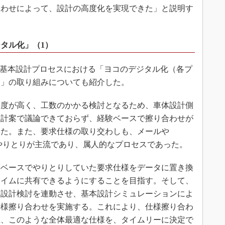
合わせによって、設計の高度化を実現できた」と説明す
タル化」（1）
の基本設計プロセスにおける「ヨコのデジタル化（各プ
）」の取り組みについても紹介した。
度が高く、工数のかかる検討となるため、車体設計側
設計案で議論できておらず、経験ベースで擦り合わせが
いた。また、要求仕様の取り交わしも、メールや
のやりとりが主流であり、属人的なプロセスであった。
ベースでやりとりしていた要求仕様をデータに置き換
タイムに共有できるようにすることを目指す。そして、
と設計検討を連動させ、基本設計シミュレーションによ
仕様擦り合わせを実施する。これにより、仕様擦り合わ
在、このような全体最適な仕様を、タイムリーに決定で