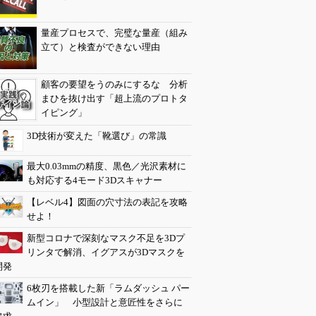
量産プロセスで、完璧な量産（組み
立て）と検査ができない理由
顧客の要望をうのみにするな 分析
まひを抜け出す「超上流のプロトタ
イピング」
3D技術が変えた「靴選び」の常識
最大0.03mmの精度、黒色／光沢素材に
も対応する4モード3Dスキャナー
【レベル4】図面の穴寸法の表記を攻略
せよ！
新型コロナで深刻なマスク不足を3Dプ
リンタで解消、イグアスが3Dマスクを
開発
6枚刃を搭載した新「ラムダッシュ パー
ムイン」 小型設計と意匠性をさらに