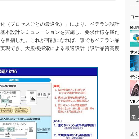
コー
化（プロセスごとの最適化）」により、ベテラン設計
MO
だ基本設計シミュレーションを実施し、要求仕様を満た
現を目指した。これが可能になれば、誰でもベテラン品
を実現でき、大規模探索による最適設計（設計品質高度
サス
デジ
VR
よく