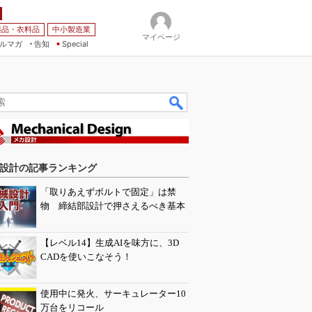
薬品・衣料品
中小製造業
マイページ
ルマガ
告知
Special
設計の記事ランキング
「取りあえずボルトで固定」は禁
物 締結部設計で押さえるべき基本
【レベル14】生成AIを味方に、3D
CADを使いこなそう！
使用中に発火、サーキュレーター10
万台をリコール