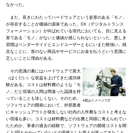
なかった。
また、長きにわたってハードウェアという姿形のある「モノ」
が存在することが価値の源泉であった。DX（デジタルトランス
フォーメーション）が叫ばれている現代においても、目に見える
形である「モノ」がないと価値が感じられないといった、悪しき
習慣はベンダーサイドとエンドユーザーともにいまだ根強い。残
念なことに、形のない商品やサービスにお金を払うという意識に
乏しいことに理由がある。
その意識の裏にはハードウェアで莫大
（ばくだい）な収益を上げてきた成功体
験がある。コストは材料費のような「モ
ノ」だと現場の人間は間違った認識を持
っていることも珍しくない。そのため、
※図はイメージです
ソフトウェアの開発において、外部業者
にキャッシュアウトが発生しない社内の人件費をコストと考えな
い現場も多い。コストは材料費などの出費と同様に考えられてい
たためか、筆者の過去の経験で、ソフトウェアの開発コストを聞
くと1円もかかっていないとの平然とした答えが返ってきたこと