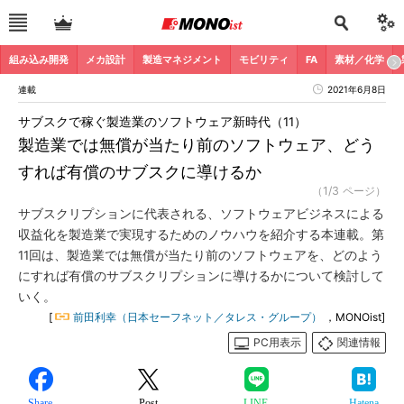
組み込み開発
メカ設計
製造マネジメント
モビリティ
FA
素材／化学
連載
2021年6月8日
サブスクで稼ぐ製造業のソフトウェア新時代（11）
製造業では無償が当たり前のソフトウェア、どう
すれば有償のサブスクに導けるか
（1/3 ページ）
サブスクリプションに代表される、ソフトウェアビジネスによる
収益化を製造業で実現するためのノウハウを紹介する本連載。第
11回は、製造業では無償が当たり前のソフトウェアを、どのよう
にすれば有償のサブスクリプションに導けるかについて検討して
いく。
[
前田利幸（日本セーフネット／タレス・グループ）
，MONOist]
PC用表示
関連情報
Share
Post
LINE
Hatena