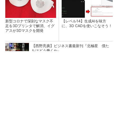
新型コロナで深刻なマスク不
【レベル14】生成AIを味方
足を3Dプリンタで解消、イグ
に、3D CADを使いこなそう！
アスが3Dマスクを開発
【西野亮廣】ビジネス書最新刊『北極星 僕た
ちはどう働くか』
PR(FINCHI on GOETHE)
令和8年熊本地震による工場への影響まとめ
狭小な駐車場に、シャープがポールカメラ式製
品発表 市場シェア10％目指す