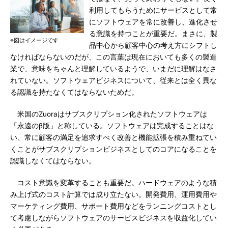
利用してもらうためにサービスとして常
にソフトウェアを常に改善し、進化させ
る意識を持つことが重要だ。まさに、製
※図はイメージです
品中心から顧客中心の考え方にシフトし
なければならないのだが、この言葉は現在においても多くの製造
業で、意味をちゃんと理解しているようで、いまだに理解はなさ
れていない。ソフトウェアビジネスについて、従来とは全く異な
る認識を持たなくてはならないためだ。
米国のZuoraはサブスクリプション化されたソフトウェアは
「永遠のβ版」と称している。ソフトウェアは完成することはな
い、常に顧客の満足を追求すべく改善と機能拡張を積み重ねてい
くことがサブスクリプションビジネスとしてのコアになることを
認識しなくてはならない。
コスト意識を変革することも重要だ。ハードウェアのような積
み上げ式のコスト計算では成り立たない。開発費用、運用費用や
マーケティング費用、サポート費用などをランニングコストとし
て考慮しながらソフトウェアのサービスビジネスを収益化してい