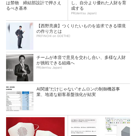
は禁物 締結部設計で押さえ
し、自分より優れた人財を育
るべき基本
成する
PR(dentsu Japan)
【西野亮廣】つくりたいものを追求できる環境
の作り方とは
PR(FINCHI on GOETHE)
チームが本音で意見を交わし合い、多様な人財
が挑戦できる組織へ
PR(dentsu Japan)
AI関連“だけじゃない”オムロンの制御機器事
業、地道な顧客基盤強化が結実